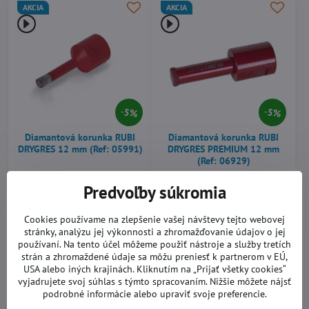
AKCIA
AKCIA
5%
5%
Diamantová korunka RUBI
Diamantová korunka RUBI
DRYGRES 12 mm (Ref: 05991)
DRYGRES PREMIUM 12 mm
(Ref: 06929)
Skladom
Skladom
Predvoľby súkromia
22,08 €
22,44 €
Cookies používame na zlepšenie vašej návštevy tejto webovej
Do košíka
Do košíka
stránky, analýzu jej výkonnosti a zhromažďovanie údajov o jej
používaní. Na tento účel môžeme použiť nástroje a služby tretích
strán a zhromaždené údaje sa môžu preniesť k partnerom v EÚ,
AKCIA
AKCIA
USA alebo iných krajinách. Kliknutím na „Prijať všetky cookies“
vyjadrujete svoj súhlas s týmto spracovaním. Nižšie môžete nájsť
podrobné informácie alebo upraviť svoje preferencie.