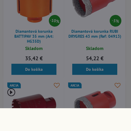
10%
5%
Diamantová korunka
Diamantová korunka RUBI
BATTIPAV 35 mm (Art:
DRYGRES 43 mm (Ref: 04913)
HG35D)
Skladom
Skladom
35,42 €
54,22 €
Do košíka
Do košíka
AKCIA
AKCIA
5%
5%