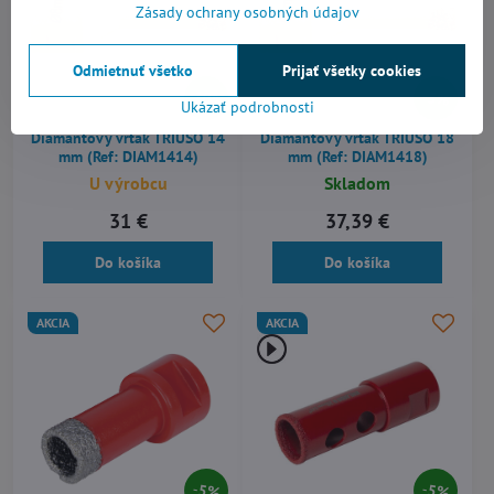
Zásady ochrany osobných údajov
Odmietnuť všetko
Prijať všetky cookies
10%
5%
Ukázať podrobnosti
Diamantový vrták TRIUSO 14
Diamantový vrták TRIUSO 18
mm (Ref: DIAM1414)
mm (Ref: DIAM1418)
U výrobcu
Skladom
31 €
37,39 €
Do košíka
Do košíka
AKCIA
AKCIA
5%
5%