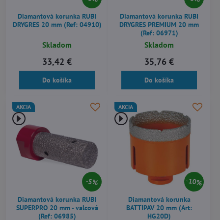
Diamantová korunka RUBI
Diamantová korunka RUBI
DRYGRES 20 mm (Ref: 04910)
DRYGRES PREMIUM 20 mm
(Ref: 06971)
Skladom
Skladom
33,42 €
35,76 €
Do košíka
Do košíka
AKCIA
AKCIA
10%
5%
Diamantová korunka RUBI
Diamantová korunka
SUPERPRO 20 mm - valcová
BATTIPAV 20 mm (Art:
(Ref: 06985)
HG20D)