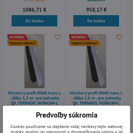
1086,71 €
958,17 €
Do košíka
Do košíka
NOVINKA
NOVINKA
Doprava zdarma!
Doprava zdarma!
Hliníkový profil ENAR tvaru L
Hliníkový profil ENAR tvaru L
- dĺžka 1,5 m - pre jednotky
- dĺžka 2,0 m - pre jednotky
QX, TORNADO, HURACAN-L
QX, TORNADO, HURACAN-L
(Ref: 348351)
(Ref: 348352)
Predvoľby súkromia
U výrobcu
U výrobcu
223,86 €
265,68 €
Cookies používame na zlepšenie vašej návštevy tejto webovej
stránky, analýzu jej výkonnosti a zhromažďovanie údajov o jej