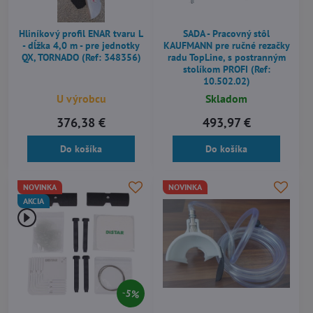
Hliníkový profil ENAR tvaru L
SADA - Pracovný stôl
- dĺžka 4,0 m - pre jednotky
KAUFMANN pre ručné rezačky
QX, TORNADO (Ref: 348356)
radu TopLine, s postranným
stolíkom PROFI (Ref:
10.502.02)
U výrobcu
Skladom
376,38 €
493,97 €
Do košíka
Do košíka
NOVINKA
NOVINKA
AKCIA
5%