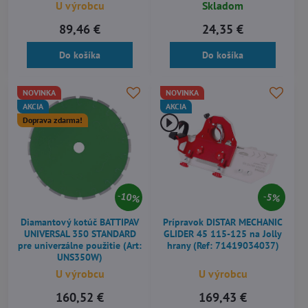
U výrobcu
Skladom
89,46 €
24,35 €
Do košíka
Do košíka
NOVINKA
NOVINKA
AKCIA
AKCIA
Doprava zdarma!
10%
5%
Diamantový kotúč BATTIPAV
Prípravok DISTAR MECHANIC
UNIVERSAL 350 STANDARD
GLIDER 45 115-125 na Jolly
pre univerzálne použitie (Art:
hrany (Ref: 71419034037)
UNS350W)
U výrobcu
U výrobcu
160,52 €
169,43 €