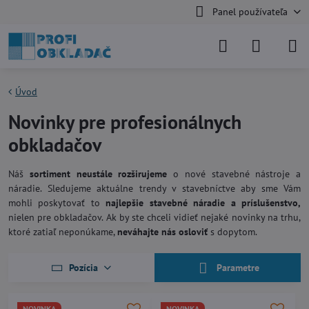
Panel používateľa
Úvod
Novinky pre profesionálnych
obkladačov
Náš
sortiment neustále rozširujeme
o nové stavebné nástroje a
náradie. Sledujeme aktuálne trendy v stavebníctve aby sme Vám
mohli poskytovať to
najlepšie stavebné náradie a príslušenstvo,
nielen pre obkladačov. Ak by ste chceli vidieť nejaké novinky na trhu,
ktoré zatiaľ neponúkame,
neváhajte nás osloviť
s dopytom.
Pozícia
Parametre
NOVINKA
NOVINKA