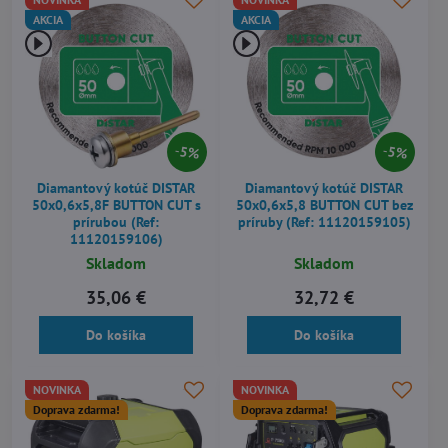
AKCIA
AKCIA
5%
5%
Diamantový kotúč DISTAR
Diamantový kotúč DISTAR
50x0,6x5,8F BUTTON CUT s
50x0,6x5,8 BUTTON CUT bez
prírubou (Ref:
príruby (Ref: 11120159105)
11120159106)
Skladom
Skladom
35,06 €
32,72 €
Do košíka
Do košíka
NOVINKA
NOVINKA
Doprava zdarma!
Doprava zdarma!