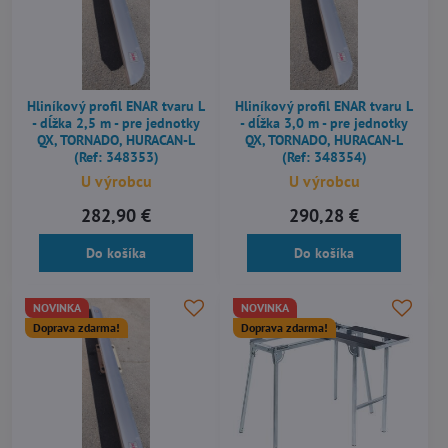
Hliníkový profil ENAR tvaru L
Hliníkový profil ENAR tvaru L
- dĺžka 2,5 m - pre jednotky
- dĺžka 3,0 m - pre jednotky
QX, TORNADO, HURACAN-L
QX, TORNADO, HURACAN-L
(Ref: 348353)
(Ref: 348354)
U výrobcu
U výrobcu
282,90 €
290,28 €
Do košíka
Do košíka
NOVINKA
NOVINKA
Doprava zdarma!
Doprava zdarma!