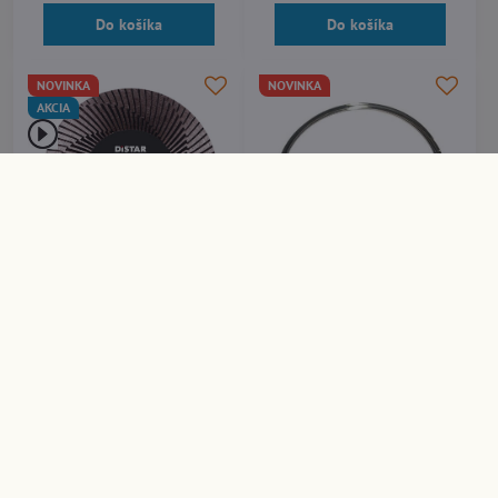
Do košíka
Do košíka
NOVINKA
NOVINKA
AKCIA
5%
Diamantový kotúč DISTAR
Náhradný odporový drôt
GALAXY 125/22,23 mm - na
Eurokomax pre rezačky
Jolly hrany (Ref:
polystyrénu F44 a F44/F58 -
11120159100)
grafitový
Skladom
Skladom
80,63 €
6,15 €
Do košíka
Do košíka