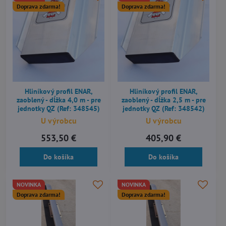
Doprava zdarma!
Doprava zdarma!
Hliníkový profil ENAR,
Hliníkový profil ENAR,
zaoblený - dĺžka 4,0 m - pre
zaoblený - dĺžka 2,5 m - pre
jednotky QZ (Ref: 348545)
jednotky QZ (Ref: 348542)
U výrobcu
U výrobcu
553,50 €
405,90 €
Do košíka
Do košíka
NOVINKA
NOVINKA
Doprava zdarma!
Doprava zdarma!