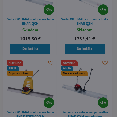
7%
7%
Sada OPTIMAL - vibračná lišta
Sada OPTIMAL - vibračná lišta
ENAR QXH
ENAR QZH
Skladom
Skladom
1013,50 €
1235,41 €
Do košíka
Do košíka
NOVINKA
NOVINKA
AKCIA
AKCIA
Doprava zdarma!
Doprava zdarma!
7%
5%
Sada OPTIMAL - vibračná lišta
Benzínová vibračná jednotka
ENAR TORNADO H
ENAR QXH pre plošné