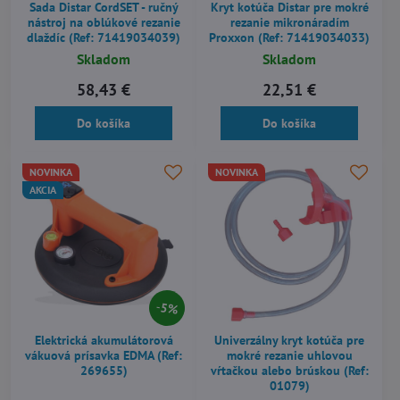
Sada Distar CordSET - ručný
Kryt kotúča Distar pre mokré
nástroj na oblúkové rezanie
rezanie mikronáradím
dlaždíc (Ref: 71419034039)
Proxxon (Ref: 71419034033)
Skladom
Skladom
58,43 €
22,51 €
Do košíka
Do košíka
NOVINKA
NOVINKA
AKCIA
5%
Elektrická akumulátorová
Univerzálny kryt kotúča pre
vákuová prísavka EDMA (Ref:
mokré rezanie uhlovou
269655)
vŕtačkou alebo brúskou (Ref:
01079)