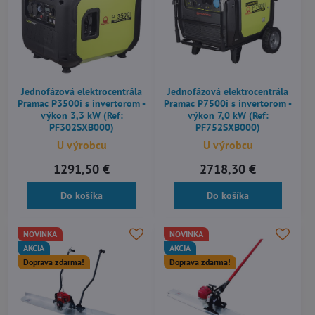
Jednofázová elektrocentrála
Jednofázová elektrocentrála
Pramac P3500i s invertorom -
Pramac P7500i s invertorom -
výkon 3,3 kW (Ref:
výkon 7,0 kW (Ref:
PF302SXB000)
PF752SXB000)
U výrobcu
U výrobcu
1291,50 €
2718,30 €
Do košíka
Do košíka
NOVINKA
NOVINKA
AKCIA
AKCIA
Doprava zdarma!
Doprava zdarma!