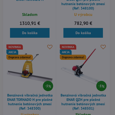
hutnenie betónových zmesí
(Ref: 348100)
Skladom
U výrobcu
1310,91 €
782,90 €
Do košíka
Do košíka
NOVINKA
NOVINKA
AKCIA
AKCIA
Doprava zdarma!
Doprava zdarma!
5%
5%
Benzínová vibračná jednotka
Benzínová vibračná jednotka
ENAR TORNADO H pre plošné
ENAR QZH pre plošné
hutnenie betónových zmesí
hutnenie betónových zmesí
(Ref: 348300)
(Ref: 348501)
U výrobcu
Skladom