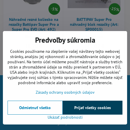
25%
5%
Náhradné rezné koliesko na
BATTIPAV Super Pro
rezačky Battipav Super Pro a
náhradný blok rezačky (Art:
Super Pro EVO (Art: 492)
SP00015)
Skladom
Skladom
Predvoľby súkromia
18,70 €
142,07 €
Cookies používame na zlepšenie vašej návštevy tejto webovej
stránky, analýzu jej výkonnosti a zhromažďovanie údajov o jej
Do košíka
Do košíka
používaní. Na tento účel môžeme použiť nástroje a služby tretích
strán a zhromaždené údaje sa môžu preniesť k partnerom v EÚ,
USA alebo iných krajinách. Kliknutím na „Prijať všetky cookies“
vyjadrujete svoj súhlas s týmto spracovaním. Nižšie môžete nájsť
podrobné informácie alebo upraviť svoje preferencie.
Všetko k nákupu
Zásady ochrany osobných údajov
Kontakt
Odmietnuť všetko
Prijať všetky cookies
AZING s.r.o.
Ukázať podrobnosti
Nográdyho 24