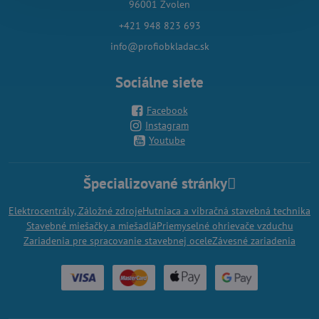
96001 Zvolen
+421 948 823 693
info@profiobkladac.sk
Sociálne siete
Facebook
Instagram
Youtube
Špecializované stránky
Elektrocentrály, Záložné zdroje
Hutniaca a vibračná stavebná technika
Stavebné miešačky a miešadlá
Priemyselné ohrievače vzduchu
Zariadenia pre spracovanie stavebnej ocele
Závesné zariadenia