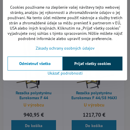
U výrobcu
U výrobcu
Cookies používame na zlepšenie vašej návštevy tejto webovej
461,56 €
625,15 €
stránky, analýzu jej výkonnosti a zhromažďovanie údajov o jej
používaní. Na tento účel môžeme použiť nástroje a služby tretích
Do košíka
Do košíka
strán a zhromaždené údaje sa môžu preniesť k partnerom v EÚ,
USA alebo iných krajinách. Kliknutím na „Prijať všetky cookies“
vyjadrujete svoj súhlas s týmto spracovaním. Nižšie môžete nájsť
podrobné informácie alebo upraviť svoje preferencie.
Doprava zdarma!
Doprava zdarma!
Zásady ochrany osobných údajov
Odmietnuť všetko
Prijať všetky cookies
Ukázať podrobnosti
Rezačka polystyrénu
Rezačka polystyrénu
Eurokomax F 44
Eurokomax F 44/58 MAXI
U výrobcu
U výrobcu
940,95 €
1217,70 €
Do košíka
Do košíka