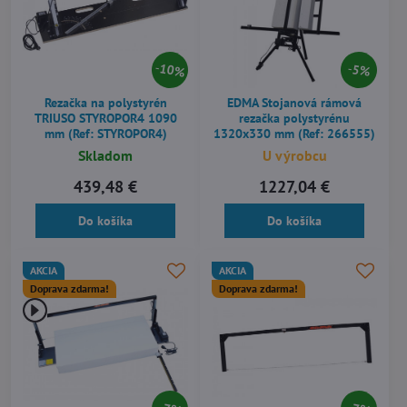
10%
5%
Rezačka na polystyrén
EDMA Stojanová rámová
TRIUSO STYROPOR4 1090
rezačka polystyrénu
mm (Ref: STYROPOR4)
1320x330 mm (Ref: 266555)
Skladom
U výrobcu
439,48 €
1227,04 €
Do košíka
Do košíka
AKCIA
AKCIA
Doprava zdarma!
Doprava zdarma!