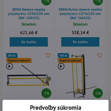
7%
7%
EDMA Stolová rezačka
EDMA Ručná rámová rezačka
polystyrénu 1320x330 mm
polystyrénu 1370x330 mm
(Ref: 260155)
(Ref: 266655)
Skladom
Skladom
621,66 €
338,14 €
Do košíka
Do košíka
AKCIA
AKCIA
Doprava zdarma!
Doprava zdarma!
5%
5%
Stolová rezačka polystyrénu
Rezačka polystyrénu
Predvoľby súkromia
Eurokomax V 113B
Eurokomax V 113