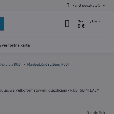
Panel používateľa
Nákupný košík
0 €
 vernostná karta
dné diely RUBI
Manipulačné systémy RUBI
puláciu s veľkoformátovými dlaždicami - RUBI SLIM EASY
5
položiek