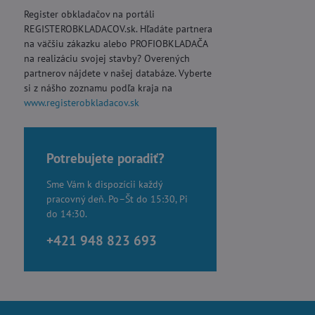
Register obkladačov na portáli
REGISTEROBKLADACOV.sk. Hľadáte partnera
na väčšiu zákazku alebo PROFIOBKLADAČA
na realizáciu svojej stavby? Overených
partnerov nájdete v našej databáze. Vyberte
si z nášho zoznamu podľa kraja na
www.registerobkladacov.sk
Potrebujete poradiť?
Sme Vám k dispozícii každý
pracovný deň. Po–Št do 15:30, Pi
do 14:30.
+421 948 823 693