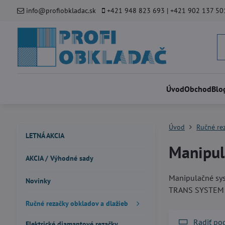
info@profiobkladac.sk
+421 948 823 693 | +421 902 137 50
Úvod
Obchod
Blo
Úvod
Ručné re
LETNÁ AKCIA
Manipul
AKCIA / Výhodné sady
Manipulačné sys
Novinky
TRANS SYSTEM 
Ručné rezačky obkladov a dlažieb
Radiť po
Elektrické diamantové rezačky