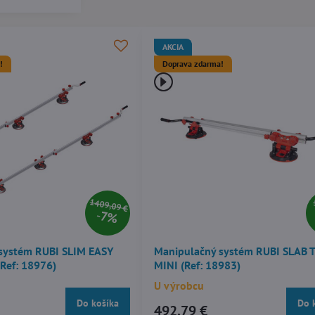
AKCIA
!
Doprava zdarma!
1409,09 €
7%
systém RUBI SLIM EASY
Manipulačný systém RUBI SLAB 
Ref: 18976)
MINI (Ref: 18983)
U výrobcu
Do košíka
Do 
492,79 €