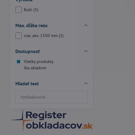
Rubi (5)
Max. dĺžka rezu
viac ako 1350 mm (2)
Dostupnosť
Všetky produkty
Iba skladom
Hľadať text
Prehľadať
výsledky
filtra
fulltextom