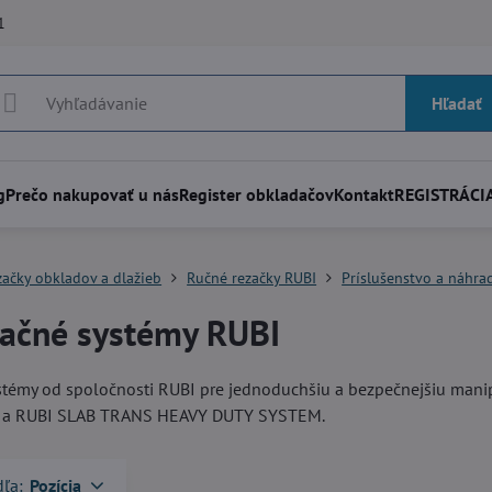
1
Hľadať
g
Prečo nakupovať u nás
Register obkladačov
Kontakt
REGISTRÁCIA
začky obkladov a dlažieb
Ručné rezačky RUBI
Príslušenstvo a náhra
ačné systémy RUBI
témy od spoločnosti RUBI pre jednoduchšiu a bezpečnejšiu mani
a RUBI SLAB TRANS HEAVY DUTY SYSTEM.
dľa:
Pozícia