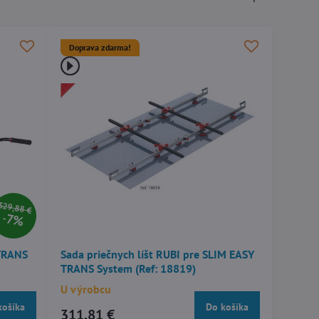
Doprava zdarma!
529,88 €
7%
TRANS
Sada priečnych líšt RUBI pre SLIM EASY
TRANS System (Ref: 18819)
U výrobcu
košíka
Do košíka
311,81 €