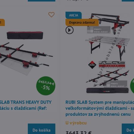
AKCIA
!
Doprava zdarma!
2437,74 €
3
5%
 SLAB TRANS HEAVY DUTY
RUBI SLAB System pre manipulác
áciu s dlaždicami (Ref:
veľkoformátovými dlaždicami - s
produktov za zvýhodnenú cenu
U výrobcu
Do košíka
Do 
3643,32 €