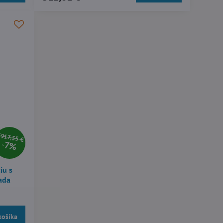
917,55 €
7%
iu s
ada
košíka