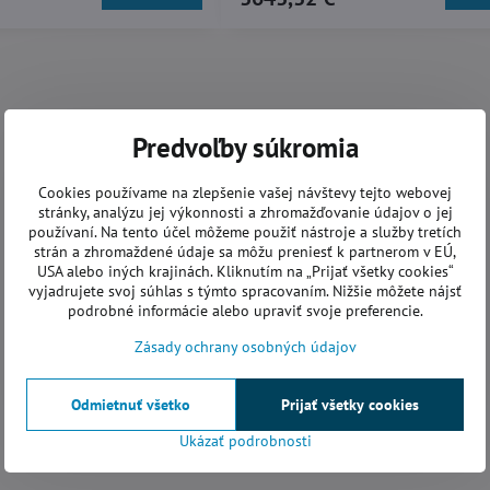
Predvoľby súkromia
Cookies používame na zlepšenie vašej návštevy tejto webovej
stránky, analýzu jej výkonnosti a zhromažďovanie údajov o jej
používaní. Na tento účel môžeme použiť nástroje a služby tretích
strán a zhromaždené údaje sa môžu preniesť k partnerom v EÚ,
USA alebo iných krajinách. Kliknutím na „Prijať všetky cookies“
vyjadrujete svoj súhlas s týmto spracovaním. Nižšie môžete nájsť
podrobné informácie alebo upraviť svoje preferencie.
Zásady ochrany osobných údajov
Odmietnuť všetko
Prijať všetky cookies
Ukázať podrobnosti