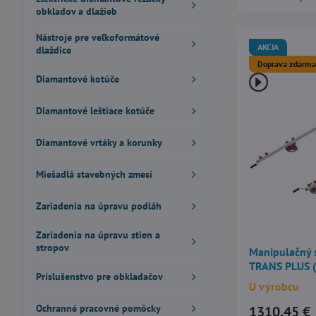
obkladov a dlažieb
Nástroje pre veľkoformátové
AKCIA
dlaždice
Doprava zdarma
Diamantové kotúče
Diamantové leštiace kotúče
Diamantové vrtáky a korunky
Miešadlá stavebných zmesí
Zariadenia na úpravu podláh
Zariadenia na úpravu stien a
stropov
Manipulačný 
TRANS PLUS (
Príslušenstvo pre obkladačov
U výrobcu
Ochranné pracovné pomôcky
1310,45 €