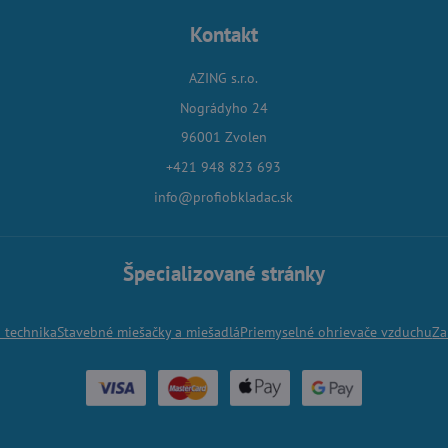
Kontakt
AZING s.r.o.
Nográdyho 24
96001 Zvolen
+421 948 823 693
info@profiobkladac.sk
Špecializované stránky
á technika
Stavebné miešačky a miešadlá
Priemyselné ohrievače vzduchu
Za