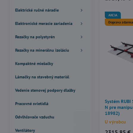
Elektrické ručné náradie
AKCIA
Doprava zdarma
Elektronické meracie zariadenia
Rezačky na polystyrén
Rezačky na minerálnu izoláciu
Kompaktné miešačky
Lámačky na stavebný materiál
Vedenie stenovej podpory dlažby
Systém RUBI
Pracovné svietidlá
N pre manipul
18982)
Odvlhčovače vzduchu
U výrobcu
Ventilátory
2315,85 €