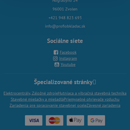
Nográdyho 24
96001 Zvolen
+421 948 823 693
info@profiobkladac.sk
Sociálne siete
Facebook
Instagram
Youtube
Špecializované stránky
Elektrocentrály, Záložné zdroje
Hutniaca a vibračná stavebná technika
Stavebné miešačky a miešadlá
Priemyselné ohrievače vzduchu
Zariadenia pre spracovanie stavebnej ocele
Závesné zariadenia