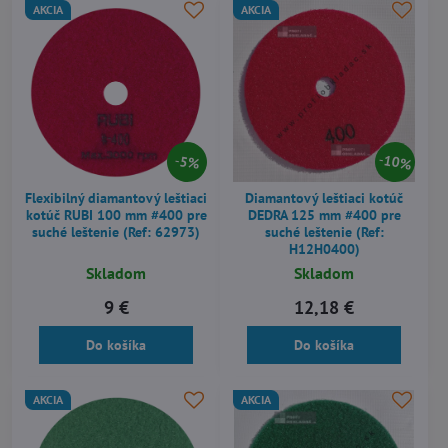
AKCIA
AKCIA
10%
5%
Flexibilný diamantový leštiaci
Diamantový leštiaci kotúč
kotúč RUBI 100 mm #400 pre
DEDRA 125 mm #400 pre
suché leštenie (Ref: 62973)
suché leštenie (Ref:
H12H0400)
Skladom
Skladom
9 €
12,18 €
Do košíka
Do košíka
AKCIA
AKCIA