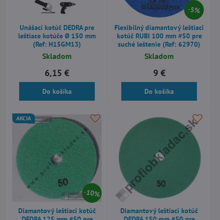
5%
Unášací kotúč DEDRA pre
Flexibilný diamantový leštiaci
leštiace kotúče Ø 150 mm
kotúč RUBI 100 mm #50 pre
(Ref: H15GM13)
suché leštenie (Ref: 62970)
Skladom
Skladom
6,15 €
9 €
Do košíka
Do košíka
AKCIA
10%
Diamantový leštiaci kotúč
Diamantový leštiaci kotúč
DEDRA 125 mm #50 pre
DEDRA 150 mm #50 pre