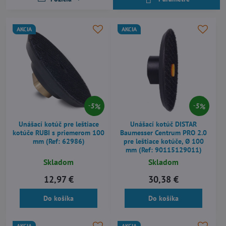
AKCIA
AKCIA
5%
5%
Unášací kotúč pre leštiace
Unášací kotúč DISTAR
kotúče RUBI s priemerom 100
Baumesser Centrum PRO 2.0
mm (Ref: 62986)
pre leštiace kotúče, Ø 100
mm (Ref: 90115129011)
Skladom
Skladom
12,97 €
30,38 €
Do košíka
Do košíka
AKCIA
AKCIA