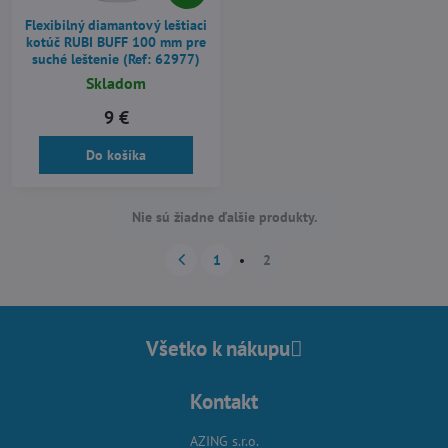
Flexibilný diamantový leštiaci
kotúč RUBI BUFF 100 mm pre
suché leštenie (Ref: 62977)
Skladom
9 €
Do košíka
Nie sú žiadne ďalšie produkty.
1
2
Všetko k nákupu
Kontakt
AZING s.r.o.