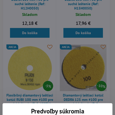
suché leštenie (Ref:
suché leštenie (Ref:
H12H0050)
H15H0050)
Skladom
Skladom
12,18 €
17,96 €
Do košíka
Do košíka
AKCIA
AKCIA
10%
5%
Flexibilný diamantový leštiaci
Diamantový leštiaci kotúč
kotúč RUBI 100 mm #100 pre
DEDRA 125 mm #100 pre
suché leštenie (Ref: 62971)
suché leštenie (Ref:
H12H0100)
Predvoľby súkromia
Skladom
Skladom