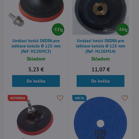
15%
10%
Unášací kotúč DEDRA pre
Unášací kotúč DEDRA pre
leštiace kotúče Ø 125 mm
leštiace kotúče Ø 125 mm
(Ref: H12GM13)
(Ref: H12GM14)
Skladom
Skladom
5,23 €
11,07 €
Do košíka
Do košíka
NOVINKA
AKCIA