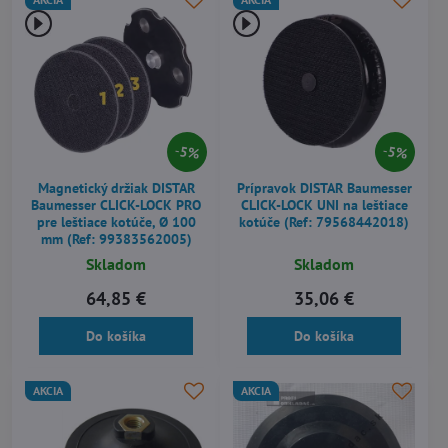
5%
5%
Magnetický držiak DISTAR
Prípravok DISTAR Baumesser
Baumesser CLICK-LOCK PRO
CLICK-LOCK UNI na leštiace
pre leštiace kotúče, Ø 100
kotúče (Ref: 79568442018)
mm (Ref: 99383562005)
Skladom
Skladom
64,85 €
35,06 €
Do košíka
Do košíka
AKCIA
AKCIA