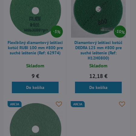
10%
5%
Flexibilný diamantový leštiaci
Diamantový leštiaci kotúč
kotúč RUBI 100 mm #800 pre
DEDRA 125 mm #800 pre
suché leštenie (Ref: 62974)
suché leštenie (Ref:
H12H0800)
Skladom
Skladom
9 €
12,18 €
Do košíka
Do košíka
AKCIA
AKCIA