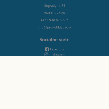
Nográdyho 24
96001 Zvolen
+421 948 823 693
info@profiobkladac.sk
Sociálne siete
Facebook
Instagram
Youtube
Špecializované stránky
Elektrocentrály, Záložné zdroje
Hutniaca a vibračná stavebná technika
Stavebné miešačky a miešadlá
Priemyselné ohrievače vzduchu