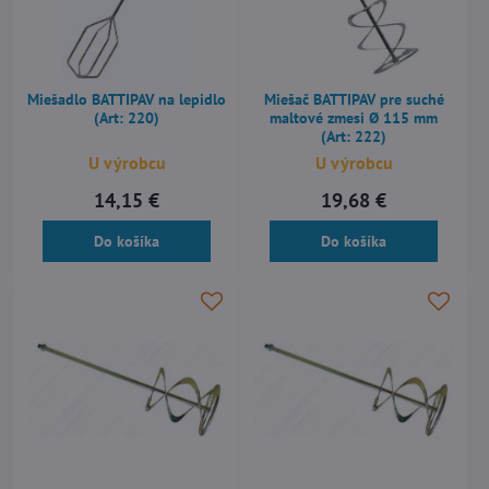
Miešadlo BATTIPAV na lepidlo
Miešač BATTIPAV pre suché
(Art: 220)
maltové zmesi Ø 115 mm
(Art: 222)
U výrobcu
U výrobcu
14,15 €
19,68 €
Do košíka
Do košíka