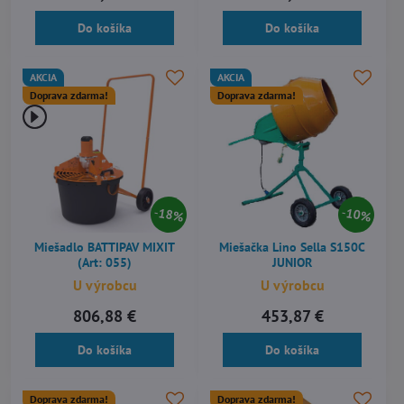
Do košíka
Do košíka
AKCIA
AKCIA
Doprava zdarma!
Doprava zdarma!
18%
10%
Miešadlo BATTIPAV MIXIT
Miešačka Lino Sella S150C
(Art: 055)
JUNIOR
U výrobcu
U výrobcu
806,88 €
453,87 €
Do košíka
Do košíka
Doprava zdarma!
Doprava zdarma!