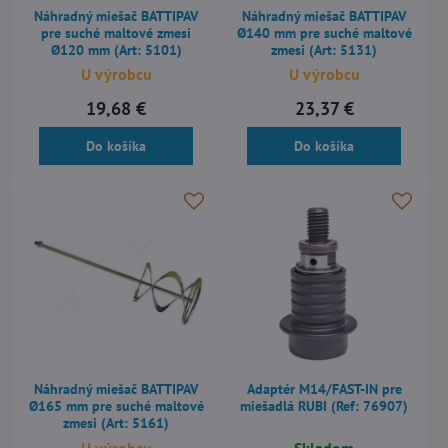
Náhradný miešač BATTIPAV
Náhradný miešač BATTIPAV
pre suché maltové zmesi
Ø140 mm pre suché maltové
Ø120 mm (Art: 5101)
zmesi (Art: 5131)
U výrobcu
U výrobcu
19,68 €
23,37 €
Do košíka
Do košíka
Náhradný miešač BATTIPAV
Adaptér M14/FAST-IN pre
Ø165 mm pre suché maltové
miešadlá RUBI (Ref: 76907)
zmesi (Art: 5161)
U výrobcu
Skladom