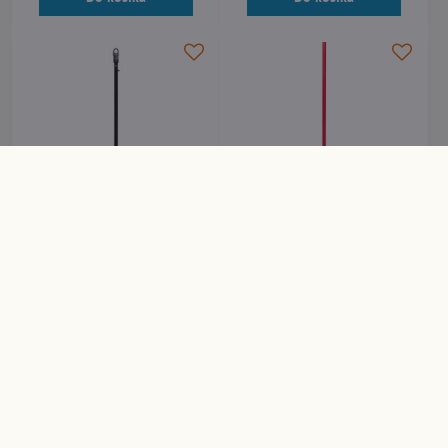
Miešač RUBI M-140 FI 3H pre
Miešač RUBI L-100 pre tekuté
suché maltové zmesi Ø140
zmesi, Ø100 mm (Ref: 65934)
mm (Ref: 76943)
Skladom
Skladom
34,69 €
19,68 €
Do košíka
Do košíka