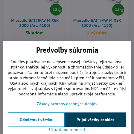
18%
18%
Miešadlo BATTIPAV MIXER
Miešadlo BATTIPAV MIXER
1000 (Art: 4100)
1300 (Art: 4130)
Skladom
U výrobcu
176,51 €
191,63 €
Predvoľby súkromia
Do košíka
Do košíka
Cookies používame na zlepšenie vašej návštevy tejto webovej
stránky, analýzu jej výkonnosti a zhromažďovanie údajov o jej
AKCIA
AKCIA
používaní. Na tento účel môžeme použiť nástroje a služby tretích
Doprava zdarma!
Doprava zdarma!
strán a zhromaždené údaje sa môžu preniesť k partnerom v EÚ,
USA alebo iných krajinách. Kliknutím na „Prijať všetky cookies“
vyjadrujete svoj súhlas s týmto spracovaním. Nižšie môžete nájsť
podrobné informácie alebo upraviť svoje preferencie.
Zásady ochrany osobných údajov
18%
18%
Odmietnuť všetko
Prijať všetky cookies
Miešadlo BATTIPAV MINI MIX
Miešadlo BATTIPAV MIXER 50
Ukázať podrobnosti
1800 (Art: 4180)
SUPER (Art: 050S)