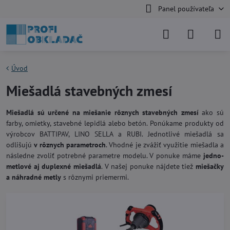
Panel používateľa
Úvod
Miešadlá stavebných zmesí
Miešadlá sú určené na miešanie rôznych stavebných zmesí
ako sú
farby, omietky, stavebné lepidlá alebo betón. Ponúkame produkty od
výrobcov BATTIPAV, LINO SELLA a RUBI. Jednotlivé miešadlá sa
odlišujú
v rôznych parametroch
. Vhodné je zvážiť využitie miešadla a
následne zvoliť potrebné parametre modelu. V ponuke máme
jedno-
metlové aj duplexné miešadlá
. V našej ponuke nájdete tiež
miešačky
a náhradné metly
s rôznymi priemermi.