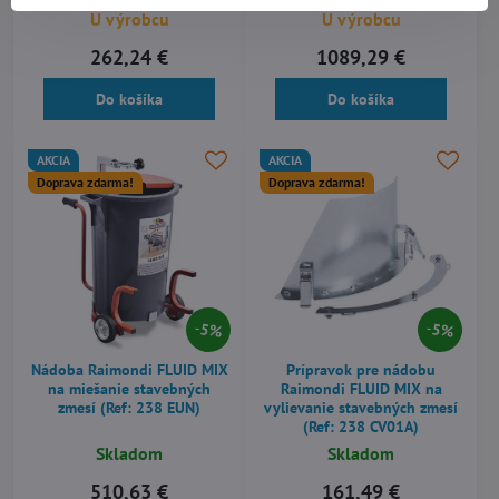
U výrobcu
U výrobcu
262,24 €
1089,29 €
Do košíka
Do košíka
AKCIA
AKCIA
Doprava zdarma!
Doprava zdarma!
5%
5%
Nádoba Raimondi FLUID MIX
Prípravok pre nádobu
na miešanie stavebných
Raimondi FLUID MIX na
zmesí (Ref: 238 EUN)
vylievanie stavebných zmesí
(Ref: 238 CV01A)
Skladom
Skladom
510,63 €
161,49 €