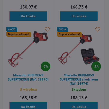
150,97 €
168,73 €
Do košíka
Do košíka
AKCIA
AKCIA
Doprava zdarma!
Doprava zdarma!
5%
5%
Miešadlo RUBIMIX-9
Miešadlo RUBIMIX-9
SUPERTORQUE (Ref: 26970)
SUPERTORQUE s kufríkom
(Ref: 26974)
U výrobcu
Skladom
165,58 €
188,13 €
Do košíka
Do košíka