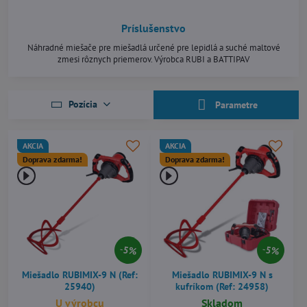
Príslušenstvo
Náhradné miešače pre miešadlá určené pre lepidlá a suché maltové
zmesi rôznych priemerov. Výrobca RUBI a BATTIPAV
Pozícia
Parametre
AKCIA
AKCIA
Doprava zdarma!
Doprava zdarma!
5%
5%
Miešadlo RUBIMIX-9 N (Ref:
Miešadlo RUBIMIX-9 N s
25940)
kufríkom (Ref: 24958)
U výrobcu
Skladom