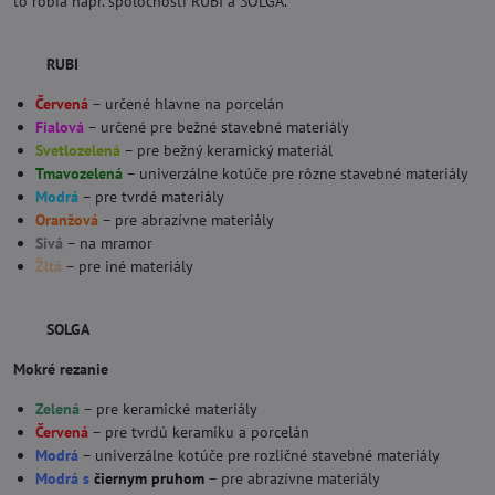
to robia napr. spoločnosti RUBI a SOLGA.
RUBI
Červená
– určené hlavne na porcelán
Fialová
– určené pre bežné stavebné materiály
Svetlozelená
– pre bežný keramický materiál
Tmavozelená
– univerzálne kotúče pre rôzne stavebné materiály
Modrá
– pre tvrdé materiály
Oranžová
– pre abrazívne materiály
Sivá
– na mramor
Žltá
– pre iné materiály
SOLGA
Mokré rezanie
Zelená
– pre keramické materiály
Červená
– pre tvrdú keramiku a porcelán
Modrá
– univerzálne kotúče pre rozličné stavebné materiály
Modrá s
čiernym pruhom
– pre abrazívne materiály