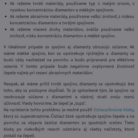
Ak režeme tvrdé materiály, používame typ s malým zrnom, s
vysokou koncentráciou diamantov a mäkkým spojivom.
Ak režeme abrazívne materiály, používame veľkú zrnitosť, s nízkou
koncentráciou diamantov a tvrdým spojivom.
Ak režeme viaceré druhy materiálov, zväčša používame veľkú
zrnitosť, nízku koncentráciu diamantov a mäkké spojivo.
V ideálnom prípade sa spojivo aj diamanty obrusujú súčasne. Ak
máme mäkké spojivo, kov sa opotrebuje rýchlejšie a diamanty sa
budú vždy nachádzať na povrchu a budú pripravené pre efektívne
rezanie. V tomto prípade bude negatívne ovplyvnená životnosť
čepele najmä pri rezaní abrazívnych materiálov.
Naopak, ak máme príliš tvrdé spojivo, diamanty sa opotrebujú bez
toho, aby sa postupne dopĺňali. To je spôsobené tým, že spojivo sa
neobrusuje súčasne s diamantmi a nástroj stratí svoju reznú
účinnosť. Vtedy hovoríme, že čepeľ je „tupá".
Na vyriešenie tohto problému je možné použiť
čistiace/brúsne bloky
,
ktorý sú superabrazívne. Čistiaci blok opotrebuje spojivo čepele a na
povrchu sa objavia častice diamantov zo spodných vrstiev. Tieto
bloky po niekoľkých rezoch odstránia aj všetky nečistoty, ktoré
zostali na čepeli.