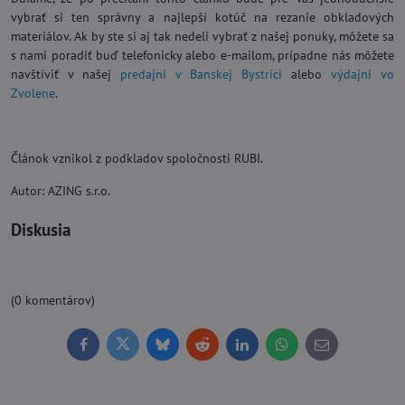
vybrať si ten správny a najlepší kotúč na rezanie obkladových
materiálov. Ak by ste si aj tak nedeli vybrať z našej ponuky, môžete sa
s nami poradiť buď telefonicky alebo e-mailom, prípadne nás môžete
navštíviť v našej
predajni v Banskej Bystrici
alebo
výdajni vo
Zvolene
.
Článok vznikol z podkladov spoločnosti RUBI.
Autor: AZING s.r.o.
Diskusia
(0 komentárov)
Facebook
Twitter
Bluesky
Reddit
LinkedIn
WhatsApp
E-
mail