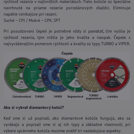
rýchlosť rezania v najtvrdších materiáloch. Tieto kotúče sú špeciálne
navrhnuté na priame rezanie porcelánových dlaždíc. Eliminuje
napätie vznikajúce pri rezaní.
Suché – CPJ / Mokré – CPX, SPT
Pri posudzovaní čepelí je potrebné vždy si pamätať, čím vyššia je
rýchlosť rezania, tým nižšia je jeho kvalita a naopak. Čepele s
najvyváženejším pomerom rýchlosti a kvality sú typy TURBO a VIPER.
Ako si vybrať diamantový kotúč?
Keď sme si už popísali, ako diamantové kotúče fungujú, ako sa
vyrábajú a popísali sme si aj ich typy a základné vlastnosti, pri
výbere správneho kotúča musíme zvážiť tri nasledujúce aspekty: