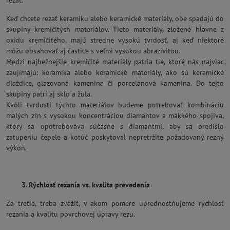
Keď chcete rezať keramiku alebo keramické materiály, obe spadajú do
skupiny kremičitých materiálov. Tieto materiály, zložené hlavne z
oxidu kremičitého, majú stredne vysokú tvrdosť, aj keď niektoré
môžu obsahovať aj častice s veľmi vysokou abrazivitou.
Medzi najbežnejšie kremičité materiály patria tie, ktoré nás najviac
zaujímajú: keramika alebo keramické materiály, ako sú keramické
dlaždice, glazovaná kamenina či porcelánová kamenina. Do tejto
skupiny patrí aj sklo a žula.
Kvôli tvrdosti týchto materiálov budeme potrebovať kombináciu
malých zŕn s vysokou koncentráciou diamantov a mäkkého spojiva,
ktorý sa opotrebováva súčasne s diamantmi, aby sa predišlo
zatupeniu čepele a kotúč poskytoval nepretržite požadovaný rezný
výkon.
3. Rýchlosť rezania vs. kvalita prevedenia
Za tretie, treba zvážiť, v akom pomere uprednostňujeme rýchlosť
rezania a kvalitu povrchovej úpravy rezu.