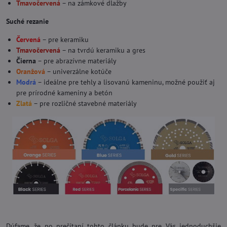
Tmavočervená
– na zámkové dlažby
Suché rezanie
Červená
– pre keramiku
Tmavočervená
– na tvrdú keramiku a gres
Čierna
– pre abrazívne materiály
Oranžová
– univerzálne kotúče
Modrá
– ideálne pre tehly a lisovanú kameninu, možné použiť aj
pre prírodné kameniny a betón
Zlatá
– pre rozličné stavebné materiály
Dúfame, že po prečítaní tohto článku bude pre Vás jednoduchšie