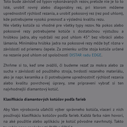
Toto bude závisieť od typov vykonávaných rezov, pretože nie je to to
isté, urobiť rovný alebo diagonálny rez, pri ktorom môžeme
uprednostniť rýchlosť rezania, a urobiť pokosový rez (rez pod uhlom),
kde potrebujeme vysokú presnosť a výslednú kvalitu rezu.
Nie všetky kotúče sú vhodné pre všetky typy rezov. Na pokos alebo
pokosové rezy potrebujeme kotúče s dostatočnou výstužou a
hrúbkou jadra, aby vydržali rez pod uhlom 45° bez vibrácií alebo
lámania. Minimálna hrúbka jadra na pokosové rezy môže byť rôzna v
závislosti od priemeru čepele. Za zmienku určite stoja kotúče určené
na rezanie pod uhlom od spoločnosti
DISTAR radu EDGE
.
Zhrňme si to, keď sme zvážili, či budeme rezať za mokra alebo za
sucha v závislosti od použitého stroja, tvrdosti rezaného materiálu,
ako je napr. keramika a či potrebujeme uprednostniť rýchlosť rezania
alebo kvalitu povrchovej úpravy, sme pripravení vybrať si ten
najvhodnejší diamantový kotúč.
Klasifikácia diamantových kotúčov podľa farieb
Aby Vám výrobcovia uľahčili výber správneho kotúča, viacerí z nich
používajú klasifikáciu kotúčov podľa farieb. Každá farba nám hovorí,
na aké použitie alebo aplikáciu je kotúč pôvodne navrhnutý. Takto