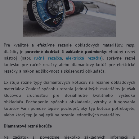
Pre kvalitné a efektívne rezanie obkladových materiálov, resp.
dlaždíc, je
potrebné dodržať 3 základné podmienky
: vhodný rezný
nástroj (napr.
ručná rezačka
,
elektrická rezačka
), správne rezné
koliesko pre ručné rezačky alebo diamantový kotúč pre elektrické
rezačky, a nakoniec šikovnosť a skúsenosti obkladača.
Existujú rôzne typy diamantových kotúčov na rezanie obkladových
materiálov. Znalosť spôsobu rezania jednotlivých materiálov je však
kľúčovou zručnosťou pre dosiahnutie kvalitného výsledku
obkladača. Pochopenie spôsobu obkladania, výroby a fungovania
kotúčov Vám pomôže lepšie pochopiť, aký typ kotúča potrebujete,
alebo ktorý typ je najlepší na rezanie jednotlivých materiálov.
Diamantové rezné kotúče
Na začiatok si povedzme niekoľko základných informácií o