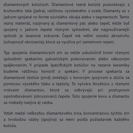
diamantových kotúčoch. Diamantové rezné kotúče pozostávajú z
kruhového tela (jadra), väčšinou vyrobeného z ocele. Diamanty sú s
jadrom spojené vo forme súvislého okraja alebo v segmentoch. Tento
rezný materiál, nazývaný aj diamantový pás alebo čepeľ, môže byť
spojený s jadrom čepele rôznymi spôsobmi, ale najpoužívanejší
spôsob je laserové zváranie. Čepeľ má veľmi vysokú abrazivitu
(schopnosť obrúsenia), ktorá sa využíva pri samotnom rezaní.
Typ spojenia diamantových zŕn sa môže uskutočniť tromi rôznymi
spôsobmi: spekaním, galvanickým pokovovaním alebo vákuovým
spájkovaním. V prípade špecifických kotúčov na rezanie keramiky
budeme väčšinou hovoriť o spekaní. V procese spekania sa
diamantové častice (zrná) zmiešajú s kovovým spojivom a zlúčia sa
pomocou vysokého tlaku a teploty. To vytvára štruktúru s rôznymi
vrstvami diamantov, ktoré sa odkrývajú pri postupnom
opotrebovávaní (obrusovaní) čepele. Toto spojenie kovu a diamantu
sa niekedy nazýva aj väzba.
Vzťah medzi veľkosťou diamantového zrna, koncentráciou týchto zŕn
a tvrdosťou väzby (spojiva) sa mení podľa požiadaviek každého
kotúča.