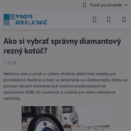
Panel používateľa
Ako si vybrať správny diamantový
rezný kotúč?
Počet
3338
zobrazení
Nedávno sme si písali o výbere vhodnej elektrickej rezačky pre
porcelánové dlaždice a dnes sa zameriame na všeobecnejšiu tému, na
ponuku rezných diamantových kotúčov predovšetkým od
spoločnosti RUBI, ich vlastnosti a určenie pre rôzne obkladové
materiály.