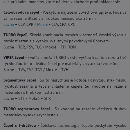
aj s príkladmi modelov, ktoré nájdete v obchode profiobkladac.sk:
Celoobvodová čepeľ
- Poskytuje najlepšiu povrchovú úpravu. Používa
sa na rezanie dlaždíc s hrúbkou menšou ako 25 mm.
Suché
– CSV, CPR /
Mokré
- CEV, CPA, CPC
TURBO čepeľ
- Skvelá kombinácia rezných vlastností. Vysoký výkon a
rýchlosť rezania s vysoko kvalitnými povrchovými úpravami.
Suché – TCR, TSV, TLG / Mokré – TPI, TON
VIPER čepeľ
- Evolúcia noža TURBO s ešte vyššou kvalitou rezu a tiež
rýchlosťou. Je to ideálna čepeľ pre materiály s vysokou tvrdosťou.
Suché – TVA, TVR, TGS / Mokré – TVH
Segmentová čepeľ
- Sú to najrýchlejšie kotúče. Poskytujú maximálnu
rýchlosť rezania a lepšie chladenie čepele. Sú vhodné na rezanie
materiálov s hrúbkou nad 25 mm.
Suché – STT / Mokré – SHR
TURBO segmentová čepeľ
- Sú vhodné na rezanie všetkých druhov
materiálov vysokou rýchlosťou.
Čepeľ s J-drážkou
- Špičková technológia čepele poskytuje vysokú