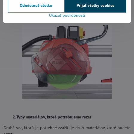
rezanie dlaždíc za sucha alebo za mokra. Pred rozhodnutím preto
Odmietnuť všetko
Prijať všetky cookies
musíte vedieť, aký stroj budete používať a aj typ chladenia počas
Ukázať podrobnosti
rezania.
2. Typy materiálov, ktoré potrebujeme rezať
Druhá vec, ktorú je potrebné zvážiť, je druh materiálov, ktoré budete
rezať.