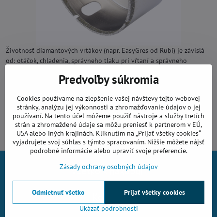
Životnosť diamantových vrtákov (napr. EasyGres od Rubi) je závislá
od: otáčok, chladenia, správneho tlaku pri vŕtaní a správneho
materiálu.
Predvoľby súkromia
Späť na príspevok
Cookies používame na zlepšenie vašej návštevy tejto webovej
stránky, analýzu jej výkonnosti a zhromažďovanie údajov o jej
používaní. Na tento účel môžeme použiť nástroje a služby tretích
Komentáre (0)
strán a zhromaždené údaje sa môžu preniesť k partnerom v EÚ,
USA alebo iných krajinách. Kliknutím na „Prijať všetky cookies“
vyjadrujete svoj súhlas s týmto spracovaním. Nižšie môžete nájsť
podrobné informácie alebo upraviť svoje preferencie.
Zásady ochrany osobných údajov
Všetko k nákupu
Odmietnuť všetko
Prijať všetky cookies
Kontakt
Ukázať podrobnosti
AZING s.r.o.