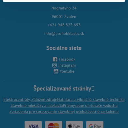
Nográdyho 24
96001 Zvolen
+421 948 823 693
info@profiobkladac.sk
Sociálne siete
Facebook
Instagram
Youtube
Špecializované stránky
Elektrocentrály, Záložné zdroje
Hutniaca a vibračná stavebná technika
Stavebné miešačky a miešadlá
Priemyselné ohrievače vzduchu
Zariadenia pre spracovanie stavebnej ocele
Závesné zariadenia