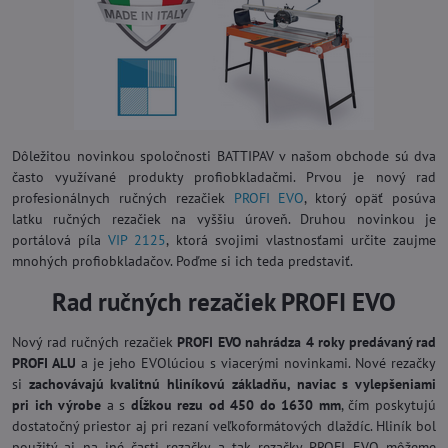
Dôležitou novinkou spoločnosti BATTIPAV v našom obchode sú dva
často využívané produkty profiobkladačmi. Prvou je nový rad
profesionálnych ručných rezačiek
PROFI EVO
, ktorý opäť posúva
latku ručných rezačiek na vyššiu úroveň. Druhou novinkou je
portálová píla
VIP 2125
, ktorá svojimi vlastnosťami určite zaujme
mnohých profiobkladačov. Poďme si ich teda predstaviť.
Rad ručných rezačiek PROFI EVO
Nový rad ručných rezačiek
PROFI EVO nahrádza 4 roky predávaný rad
PROFI ALU
a je jeho EVOlúciou s viacerými novinkami. Nové rezačky
si
zachovávajú kvalitnú hliníkovú základňu, naviac s vylepšeniami
pri ich výrobe
a s
dĺžkou rezu od 450 do 1630 mm
, čím poskytujú
dostatočný priestor aj pri rezaní veľkoformátových dlaždíc. Hliník bol
použitý aj na iné časti rezačky a tak rezačky PROFI EVO môžeme