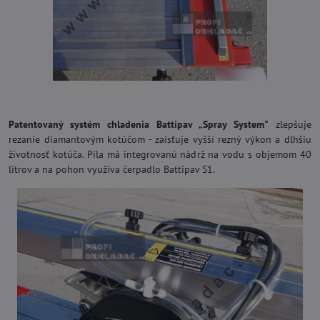
Patentovaný systém chladenia Battipav „Spray System"
zlepšuje
rezanie diamantovým kotúčom - zaisťuje vyšší rezný výkon a dlhšiu
životnosť kotúča. Píla má integrovanú nádrž na vodu s objemom 40
litrov a na pohon využíva čerpadlo Battipav S1.