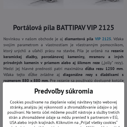
Portálová píla BATTIPAV VIP 2125
Novinkou v našom obchode je aj
diamantová píla
VIP 2125
. Vďaka
svojím parametrom a vlastnostiam je všestranným pomocníkom,
ktorý urýchli a uľahčí prácu na stavbe. Píla je určená na
rezanie
keramickej dlažby, porcelánovej kameniny, mramoru a iných
prírodných kamenín v priamom alebo aj šikmom reze
(„jolly" rezy).
Medzi jej hlavné prednosti patrí maximálna
dĺžka rezu 1250 mm
.
Vďaka tejto dĺžke zvládne aj
diagonálne rezy s dlaždicami s
rozmerom 880 x 880 mm
. Pre rezanie sa používajú dostupné kotúče
s priemerom 200 mm.
Predvoľby súkromia
Cookies používame na zlepšenie vašej návštevy tejto webovej
stránky, analýzu jej výkonnosti a zhromažďovanie údajov o jej
používaní. Na tento účel môžeme použiť nástroje a služby tretích
strán a zhromaždené údaje sa môžu preniesť k partnerom v EÚ,
USA alebo iných krajinách. Kliknutím na „Prijať všetky cookies“