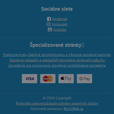
Sociálne siete
Facebook
Instagram
Youtube
Špecializované stránky
Elektrocentrály, Záložné zdroje
Hutniaca a vibračná stavebná technika
Stavebné miešačky a miešadlá
Priemyselné ohrievače vzduchu
Zariadenia pre spracovanie stavebnej ocele
Závesné zariadenia
©
2026
Copyright
Predvoľby súkromia
Zásady ochrany osobných údajov
Vytvorené pomocou:
BiznisWeb.sk