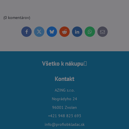
(0 komentárov)
Facebook
Twitter
Bluesky
Reddit
LinkedIn
WhatsApp
E-
mail
Všetko k nákupu
Kontakt
AZING s.r.o.
Nográdyho 24
96001 Zvolen
+421 948 823 693
info@profiobkladac.sk