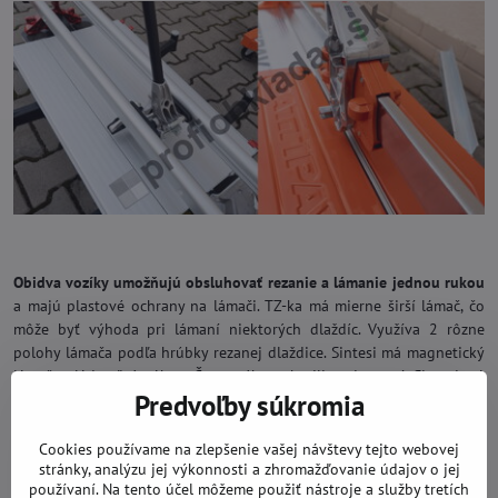
Obidva vozíky umožňujú obsluhovať rezanie a lámanie jednou rukou
a majú plastové ochrany na lámači. TZ-ka má mierne širší lámač, čo
môže byť výhoda pri lámaní niektorých dlaždíc. Využíva 2 rôzne
polohy lámača podľa hrúbky rezanej dlaždice. Sintesi má magnetický
lámač ovládateľný pákou. Čo sa týka pohodlia pri rezaní, Sintesi má
Predvoľby súkromia
profilovanú hliníkovú páku s postrannými gumovými rúčkami, ktoré
zabezpečujú pevnejšie uchopenie páky. TZ-ka má na konci rúčky
gumovú rukoväť, ktorá poskytuje lepší komfort pri používaní.
Cookies používame na zlepšenie vašej návštevy tejto webovej
stránky, analýzu jej výkonnosti a zhromažďovanie údajov o jej
používaní. Na tento účel môžeme použiť nástroje a služby tretích