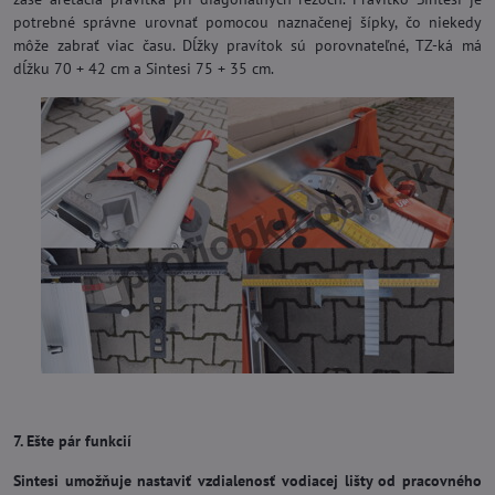
potrebné správne urovnať pomocou naznačenej šípky, čo niekedy
môže zabrať viac času. Dĺžky pravítok sú porovnateľné, TZ-ká má
dĺžku 70 + 42 cm a Sintesi 75 + 35 cm.
7. Ešte pár funkcií
Sintesi umožňuje nastaviť vzdialenosť vodiacej lišty od pracovného