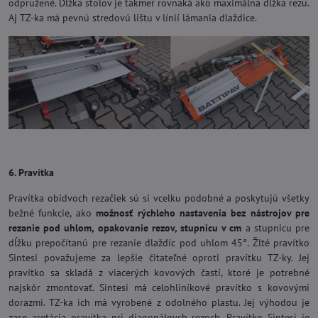
odpružené. Dĺžka stolov je takmer rovnaká ako maximálna dĺžka rezu.
Aj TZ-ka má pevnú stredovú lištu v línií lámania dlaždice.
6. Pravítka
Pravítka obidvoch rezačiek sú si vcelku podobné a poskytujú všetky
bežné funkcie, ako
možnosť rýchleho nastavenia bez nástrojov pre
rezanie pod uhlom, opakovanie rezov, stupnicu v cm
a stupnicu pre
dĺžku prepočítanú pre rezanie dlaždíc pod uhlom 45°. Žlté pravítko
Sintesi považujeme za lepšie čitateľné oproti pravítku TZ-ky. Jej
pravítko sa skladá z viacerých kovových častí, ktoré je potrebné
najskôr zmontovať. Sintesi má celohliníkové pravítko s kovovými
dorazmi. TZ-ka ich má vyrobené z odolného plastu. Jej výhodou je
zase aretácia pravítka pri diagonálnych rezoch. Pravítko Sintesi je