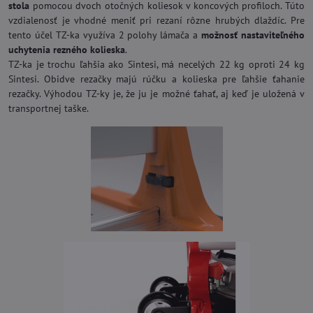
stola
pomocou dvoch otočných koliesok v koncových profiloch. Túto
vzdialenosť je vhodné meniť pri rezaní rôzne hrubých dlaždíc. Pre
tento účel TZ-ka využíva 2 polohy lámača a
možnosť nastaviteľného
uchytenia rezného kolieska
.
TZ-ka je trochu ľahšia ako Sintesi, má necelých 22 kg oproti 24 kg
Sintesi. Obidve rezačky majú rúčku a kolieska pre ľahšie ťahanie
rezačky. Výhodou TZ-ky je, že ju je možné ťahať, aj keď je uložená v
transportnej taške.