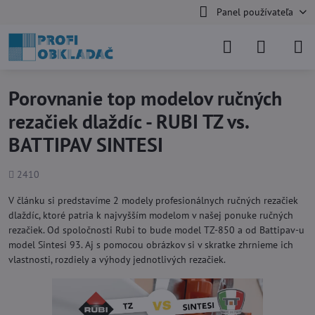
Panel používateľa
Porovnanie top modelov ručných
rezačiek dlaždíc - RUBI TZ vs.
BATTIPAV SINTESI
Počet
2410
zobrazení
V článku si predstavíme 2 modely profesionálnych ručných rezačiek
dlaždíc, ktoré patria k najvyšším modelom v našej ponuke ručných
rezačiek. Od spoločnosti Rubi to bude model TZ-850 a od Battipav-u
model Sintesi 93. Aj s pomocou obrázkov si v skratke zhrnieme ich
vlastnosti, rozdiely a výhody jednotlivých rezačiek.