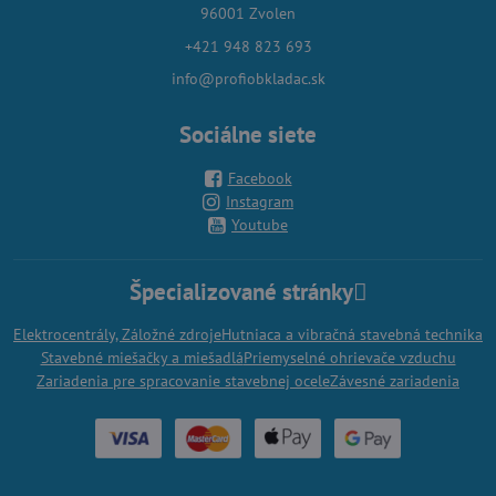
96001 Zvolen
+421 948 823 693
info@profiobkladac.sk
Sociálne siete
Facebook
Instagram
Youtube
Špecializované stránky
Elektrocentrály, Záložné zdroje
Hutniaca a vibračná stavebná technika
Stavebné miešačky a miešadlá
Priemyselné ohrievače vzduchu
Zariadenia pre spracovanie stavebnej ocele
Závesné zariadenia