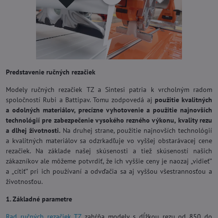
Predstavenie ručných rezačiek
Modely ručných rezačiek TZ a Sintesi patria k vrcholným radom
spoločností Rubi a Battipav. Tomu zodpovedá aj
použitie kvalitných
a odolných materiálov, precízne vyhotovenie a použitie najnovších
technológií pre zabezpečenie vysokého rezného výkonu, kvality rezu
a dlhej životnosti.
Na druhej strane, použitie najnovších technológií
a kvalitných materiálov sa odzrkadľuje vo vyššej obstarávacej cene
rezačiek. Na základe našej skúsenosti a tiež skúseností našich
zákazníkov ale môžeme potvrdiť, že ich vyššie ceny je naozaj „vidieť"
a „cítiť" pri ich používaní a odvďačia sa aj vyššou všestrannosťou a
životnosťou.
1. Základné parametre
Rad ručných rezačiek TZ
zahŕňa modely s dĺžkou rezu od 850 do