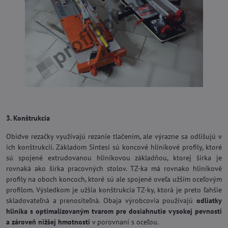
3. Konštrukcia
Obidve rezačky využívajú rezanie tlačením, ale výrazne sa odlišujú v
ich konštrukcii. Základom Sintesi sú koncové hliníkové profily, ktoré
sú spojené extrudovanou hliníkovou základňou, ktorej šírka je
rovnaká ako šírka pracovných stolov. TZ-ka má rovnako hliníkové
profily na oboch koncoch, ktoré sú ale spojené oveľa užším oceľovým
profilom. Výsledkom je užšia konštrukcia TZ-ky, ktorá je preto ľahšie
skladovateľná a prenositeľná. Obaja výrobcovia používajú
odliatky
hliníka s optimalizovaným tvarom pre dosiahnutie vysokej pevnosti
a zároveň nižšej hmotnosti
v porovnaní s oceľou.