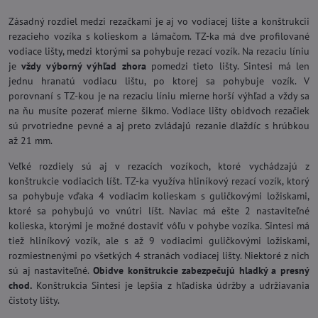
Zásadný rozdiel medzi rezačkami je aj vo vodiacej lište a konštrukcii
rezacieho vozíka s kolieskom a lámačom. TZ-ka má dve profilované
vodiace lišty, medzi ktorými sa pohybuje rezací vozík. Na rezaciu líniu
je
vždy výborný výhľad zhora
pomedzi tieto lišty. Sintesi má len
jednu hranatú vodiacu lištu, po ktorej sa pohybuje vozík. V
porovnaní s TZ-kou je na rezaciu líniu mierne horší výhľad a vždy sa
na ňu musíte pozerať mierne šikmo. Vodiace lišty obidvoch rezačiek
sú prvotriedne pevné a aj preto zvládajú rezanie dlaždíc s hrúbkou
až 21 mm.
Veľké rozdiely sú aj v rezacích vozíkoch, ktoré vychádzajú z
konštrukcie vodiacich líšt. TZ-ka využíva hliníkový rezací vozík, ktorý
sa pohybuje vďaka 4 vodiacim kolieskam s guličkovými ložiskami,
ktoré sa pohybujú vo vnútri líšt. Naviac má ešte 2 nastaviteľné
kolieska, ktorými je možné dostaviť vôľu v pohybe vozíka. Sintesi má
tiež hliníkový vozík, ale s až 9 vodiacimi guličkovými ložiskami,
rozmiestnenými po všetkých 4 stranách vodiacej lišty. Niektoré z nich
sú aj nastaviteľné.
Obidve konštrukcie zabezpečujú hladký a presný
chod.
Konštrukcia Sintesi je lepšia z hľadiska údržby a udržiavania
čistoty lišty.