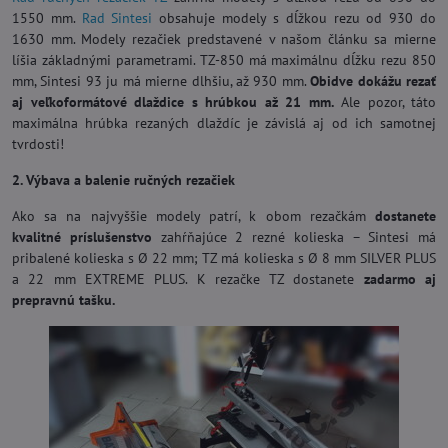
1550 mm.
Rad Sintesi
obsahuje modely s dĺžkou rezu od 930 do
1630 mm. Modely rezačiek predstavené v našom článku sa mierne
líšia základnými parametrami. TZ-850 má maximálnu dĺžku rezu 850
mm, Sintesi 93 ju má mierne dlhšiu, až 930 mm.
Obidve dokážu rezať
aj veľkoformátové dlaždice s hrúbkou až 21 mm.
Ale pozor, táto
maximálna hrúbka rezaných dlaždíc je závislá aj od ich samotnej
tvrdosti!
2. Výbava a balenie ručných rezačiek
Ako sa na najvyššie modely patrí, k obom rezačkám
dostanete
kvalitné príslušenstvo
zahŕňajúce 2 rezné kolieska – Sintesi má
pribalené kolieska s Ø 22 mm; TZ má kolieska s Ø 8 mm SILVER PLUS
a 22 mm EXTREME PLUS. K rezačke TZ dostanete
zadarmo aj
prepravnú tašku.