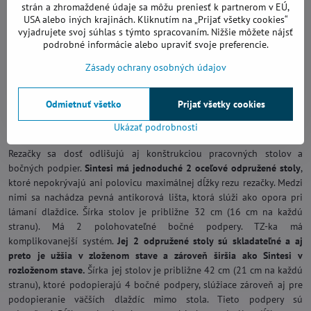
strán a zhromaždené údaje sa môžu preniesť k partnerom v EÚ,
USA alebo iných krajinách. Kliknutím na „Prijať všetky cookies“
vyjadrujete svoj súhlas s týmto spracovaním. Nižšie môžete nájsť
podrobné informácie alebo upraviť svoje preferencie.
Zásady ochrany osobných údajov
Odmietnuť všetko
Prijať všetky cookies
Ukázať podrobnosti
5. Odpružené stoly a bočné podpery
Rezačky sa dosť odlišujú aj konštrukciou pracovných stolov a
bočných podpier.
Sintesi má jednoduché 2 oceľové odpružené stoly
,
ktoré nepokrývajú ani polovicu maximálnej dĺžky rezu rezačky. Medzi
nimi sa nachádza pevná antikorová lišta, ktorá slúži ako opora pri
lámaní dlaždice. Šírka stolov je približne 32 cm (16 cm na každú
stranu). Má 2 polohovateľné bočné podpery. TZ-ka má
komplikovanejší systém.
Jej 2 odpružené stoly sú skladateľné a aj
preto je užšia v zloženom stave a zároveň širšia ako Sintesi v
rozloženom stave.
Šírka jej stolov je približne 42 cm (21 cm na každú
stranu), ktoré podopierajú 4 bočné podpery, slúžiace zároveň aj pre
podopieranie väčších dlaždíc mimo stola. Tieto podpery sú