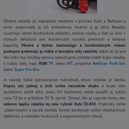
Obidve rezačky sú najlepšími modelmi v ponuke Rubi a Battipav a
tomu zodpovedá aj ich prevedenie, funkcie a aj ceny. Rezačky
využívajú rôzne konštrukcie základní, rezacie vozíky a tiež sa líšia v
rôznych detailoch pre dosiahnutie vysokej presnosti a lámacej
kapacity.
Mnohé z týchto technológií a konštrukčných riešení
postupne preberajú aj nižšie a lacnejšie rady rezačiek
, takže ak sú pre
Vás tieto top modely cenovo nedostupné, môžete zvážiť kúpu rezačky
z nižšej rady, napr.
RUBI
TX
alebo
HIT
, prípadne
Battipav Profi Evo
alebo
Super Pro Evo
.
Je naozaj ťažké jednoznačne rozhodnúť, ktorá rezačka je lepšia.
Kúpou ani jednej z nich určite neurobíte chybu
a bude Vám
spoľahlivo slúžiť dlhú dobu. Pri hodnotení môže zavážiť aj vyššia
cena TZ-ky o približne 30 % oproti Sintesi. Ale aj napriek tomu, ako
celkovo lepšiu rezačku by sme vybrali Rubi TZ-850.
Prakticky nemá
„slabé miesto" a oproti modelu Sintesi poskytuje vyššiu všestrannosť,
efektivitu a niekoľko funkčných a ergonomických výhod.