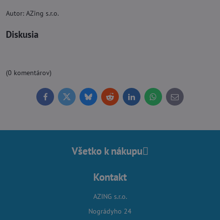
Autor: AZing s.r.o.
Diskusia
(0 komentárov)
Facebook
Twitter
Bluesky
Reddit
LinkedIn
WhatsApp
E-
mail
Všetko k nákupu
Kontakt
AZING s.r.o.
Nográdyho 24