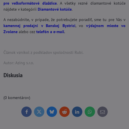
pre veľkoformátové dlaždice
. A všetky rezné diamantové kotúče
nájdete v kategórii
Diamantové kotúče
.
A nezabúdnite, v prípade, že potrebujete poradiť, sme tu pre Vás v
kamennej predajni v Banskej Bystrici
, vo
výdajnom mieste vo
Zvolene
alebo cez
telefón a e-mail
.
Článok vznikol z podkladov spoločnosti Rubi.
Autor: Azing s.r.o.
Diskusia
(0 komentárov)
Facebook
Twitter
Bluesky
Reddit
LinkedIn
WhatsApp
E-
mail