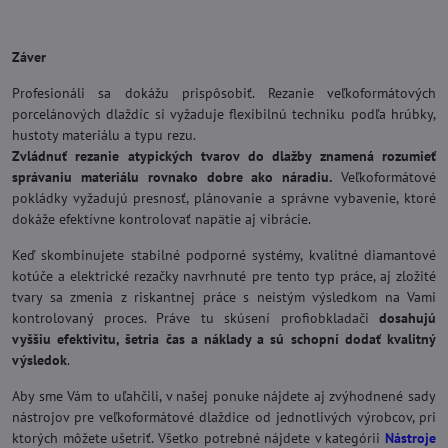
Záver
Profesionáli sa dokážu prispôsobiť. Rezanie veľkoformátových
porcelánových dlaždíc si vyžaduje flexibilnú techniku podľa hrúbky,
hustoty materiálu a typu rezu.
Zvládnuť rezanie atypických tvarov do dlažby znamená rozumieť
správaniu materiálu rovnako dobre ako náradiu.
Veľkoformátové
pokládky vyžadujú presnosť, plánovanie a správne vybavenie, ktoré
dokáže efektívne kontrolovať napätie aj vibrácie.
Keď skombinujete stabilné podporné systémy, kvalitné diamantové
kotúče a elektrické rezačky navrhnuté pre tento typ práce, aj zložité
tvary sa zmenia z riskantnej práce s neistým výsledkom na Vami
kontrolovaný proces. Práve tu skúsení profiobkladači
dosahujú
vyššiu efektivitu, šetria čas a náklady a sú schopní dodať kvalitný
výsledok
.
Aby sme Vám to uľahčili, v našej ponuke nájdete aj zvýhodnené sady
nástrojov pre veľkoformátové dlaždice od jednotlivých výrobcov, pri
ktorých môžete ušetriť. Všetko potrebné nájdete v kategórii
Nástroje