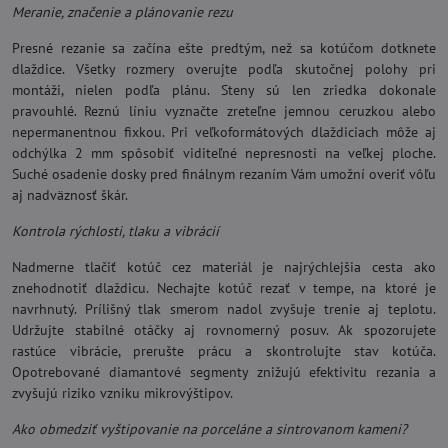
Meranie, značenie a plánovanie rezu
Presné rezanie sa začína ešte predtým, než sa kotúčom dotknete
dlaždice. Všetky rozmery overujte podľa skutočnej polohy pri
montáži, nielen podľa plánu. Steny sú len zriedka dokonale
pravouhlé. Reznú líniu vyznačte zreteľne jemnou ceruzkou alebo
nepermanentnou fixkou. Pri veľkoformátových dlaždiciach môže aj
odchýlka 2 mm spôsobiť viditeľné nepresnosti na veľkej ploche.
Suché osadenie dosky pred finálnym rezaním Vám umožní overiť vôľu
aj nadväznosť škár.
Kontrola rýchlosti, tlaku a vibrácií
Nadmerne tlačiť kotúč cez materiál je najrýchlejšia cesta ako
znehodnotiť dlaždicu. Nechajte kotúč rezať v tempe, na ktoré je
navrhnutý. Prílišný tlak smerom nadol zvyšuje trenie aj teplotu.
Udržujte stabilné otáčky aj rovnomerný posuv. Ak spozorujete
rastúce vibrácie, prerušte prácu a skontrolujte stav kotúča.
Opotrebované diamantové segmenty znižujú efektivitu rezania a
zvyšujú riziko vzniku mikrovýštipov.
Ako obmedziť vyštipovanie na porceláne a sintrovanom kameni?