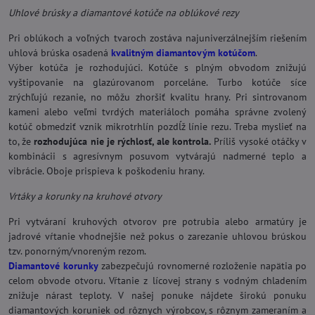
Uhlové brúsky a diamantové kotúče na oblúkové rezy
Pri oblúkoch a voľných tvaroch zostáva najuniverzálnejším riešením
uhlová brúska osadená
kvalitným diamantovým kotúčom
.
Výber kotúča je rozhodujúci. Kotúče s plným obvodom znižujú
vyštipovanie na glazúrovanom porceláne. Turbo kotúče síce
zrýchľujú rezanie, no môžu zhoršiť kvalitu hrany. Pri sintrovanom
kameni alebo veľmi tvrdých materiáloch pomáha správne zvolený
kotúč obmedziť vznik mikrotrhlín pozdĺž línie rezu. Treba myslieť na
to, že
rozhodujúca nie je rýchlosť, ale kontrola.
Príliš vysoké otáčky v
kombinácii s agresívnym posuvom vytvárajú nadmerné teplo a
vibrácie. Oboje prispieva k poškodeniu hrany.
Vrtáky a korunky na kruhové otvory
Pri vytváraní kruhových otvorov pre potrubia alebo armatúry je
jadrové vŕtanie vhodnejšie než pokus o zarezanie uhlovou brúskou
tzv. ponorným/vnoreným rezom.
Diamantové korunky
zabezpečujú rovnomerné rozloženie napätia po
celom obvode otvoru. Vŕtanie z lícovej strany s vodným chladením
znižuje nárast teploty. V našej ponuke nájdete širokú ponuku
diamantových koruniek od rôznych výrobcov, s rôznym zameraním a