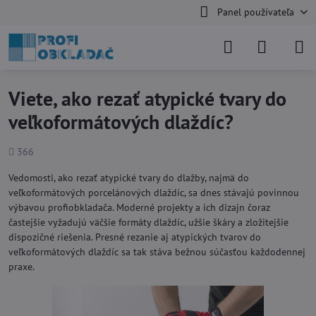
Panel používateľa
Viete, ako rezať atypické tvary do
veľkoformátových dlaždíc?
Počet
366
zobrazení
Vedomosti, ako rezať atypické tvary do dlažby, najmä do
veľkoformátových porcelánových dlaždíc, sa dnes stávajú povinnou
výbavou profiobkladača. Moderné projekty a ich dizajn čoraz
častejšie vyžadujú väčšie formáty dlaždíc, užšie škáry a zložitejšie
dispozičné riešenia. Presné rezanie aj atypických tvarov do
veľkoformátových dlaždíc sa tak stáva bežnou súčasťou každodennej
praxe.