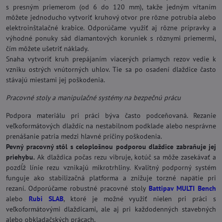
s presným priemerom (od 6 do 120 mm), takže jedným vŕtaním
môžete jednoducho vytvoriť kruhový otvor pre rôzne potrubia alebo
elektroinštalačné krabice. Odporúčame využiť aj rôzne prípravky a
výhodné ponuky sád diamantových koruniek s rôznymi priemermi,
čím môžete ušetriť náklady.
Snaha vytvoriť kruh prepájaním viacerých priamych rezov vedie k
vzniku ostrých vnútorných uhlov. Tie sa po osadení dlaždice často
stávajú miestami jej poškodenia.
Pracovné stoly a manipulačné systémy na bezpečnú prácu
Podpora materiálu pri práci býva často podceňovaná. Rezanie
veľkoformátových dlaždíc na nestabilnom podklade alebo nesprávne
prenášanie patria medzi hlavné príčiny poškodenia.
Pevný pracovný stôl s celoplošnou podporou dlaždice zabraňuje jej
priehybu.
Ak dlaždica počas rezu vibruje, kotúč sa môže zasekávať a
pozdĺž línie rezu vznikajú mikrotrhliny. Kvalitný podporný systém
funguje ako stabilizačná platforma a znižuje torzné napätie pri
rezaní. Odporúčame robustné pracovné stoly
Battipav MULTI Bench
alebo
Rubi SLAB
, ktoré je možné využiť nielen pri práci s
veľkoformátovými dlaždicami, ale aj pri každodenných stavebných
alebo obkladačských prácach.