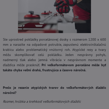
Ste uprostred pokládky porcelánovej dosky s rozmerom 1200 x 600
mm a narazíte na odpadové potrubie, zapustenú elektroinštalačnú
krabicu alebo problematický vnútorný roh. Atypické rezy a tvary
môžu skomplikovať celú pokládku. Jeden nesprávny pohyb,
nadmerný tlak alebo jemná vibrácia v nesprávnom momente a
dlaždica môže prasknúť.
Pri veľkoformátovom porceláne môže byť
takáto chyba veľmi drahá, frustrujúca a časovo náročná.
Prečo je rezanie atypických tvarov do veľkoformátových dlaždíc
náročné?
Rozmer, hrúbka a krehkosť veľkoformátových dlaždíc