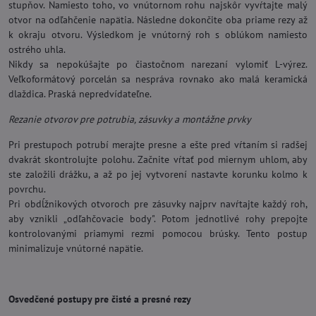
stupňov. Namiesto toho, vo vnútornom rohu najskôr vyvŕtajte malý
otvor na odľahčenie napätia. Následne dokončite oba priame rezy až
k okraju otvoru. Výsledkom je vnútorný roh s oblúkom namiesto
ostrého uhla.
Nikdy sa nepokúšajte po čiastočnom narezaní vylomiť L-výrez.
Veľkoformátový porcelán sa nespráva rovnako ako malá keramická
dlaždica. Praská nepredvídateľne.
Rezanie otvorov pre potrubia, zásuvky a montážne prvky
Pri prestupoch potrubí merajte presne a ešte pred vŕtaním si radšej
dvakrát skontrolujte polohu. Začnite vŕtať pod miernym uhlom, aby
ste založili drážku, a až po jej vytvorení nastavte korunku kolmo k
povrchu.
Pri obdĺžnikových otvoroch pre zásuvky najprv navŕtajte každý roh,
aby vznikli „odľahčovacie body". Potom jednotlivé rohy prepojte
kontrolovanými priamymi rezmi pomocou brúsky. Tento postup
minimalizuje vnútorné napätie.
Osvedčené postupy pre čisté a presné rezy