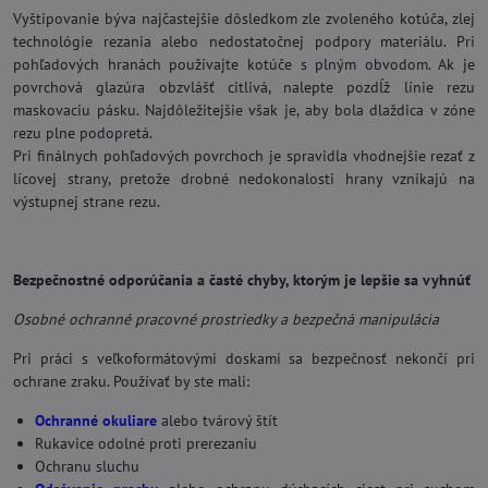
Vyštipovanie býva najčastejšie dôsledkom zle zvoleného kotúča, zlej
technológie rezania alebo nedostatočnej podpory materiálu. Pri
pohľadových hranách používajte kotúče s plným obvodom. Ak je
povrchová glazúra obzvlášť citlivá, nalepte pozdĺž línie rezu
maskovaciu pásku. Najdôležitejšie však je, aby bola dlaždica v zóne
rezu plne podopretá.
Pri finálnych pohľadových povrchoch je spravidla vhodnejšie rezať z
lícovej strany, pretože drobné nedokonalosti hrany vznikajú na
výstupnej strane rezu.
Bezpečnostné odporúčania a časté chyby, ktorým je lepšie sa vyhnúť
Osobné ochranné pracovné prostriedky a bezpečná manipulácia
Pri práci s veľkoformátovými doskami sa bezpečnosť nekončí pri
ochrane zraku. Používať by ste mali:
Ochranné okuliare
alebo tvárový štít
Rukavice odolné proti prerezaniu
Ochranu sluchu