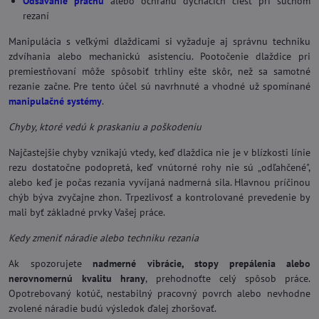
Odsávanie prachu
alebo ochranu dýchacích ciest pri suchom
rezaní
Manipulácia s veľkými dlaždicami si vyžaduje aj správnu techniku
zdvíhania alebo mechanickú asistenciu. Pootočenie dlaždice pri
premiestňovaní môže spôsobiť trhliny ešte skôr, než sa samotné
rezanie začne. Pre tento účel sú navrhnuté a vhodné už spomínané
manipulačné systémy
.
Chyby, ktoré vedú k praskaniu a poškodeniu
Najčastejšie chyby vznikajú vtedy, keď dlaždica nie je v blízkosti línie
rezu dostatočne podopretá, keď vnútorné rohy nie sú „odľahčené",
alebo keď je počas rezania vyvíjaná nadmerná sila. Hlavnou príčinou
chýb býva zvyčajne zhon. Trpezlivosť a kontrolované prevedenie by
mali byť základné prvky Vašej práce.
Kedy zmeniť náradie alebo techniku rezania
Ak spozorujete
nadmerné vibrácie, stopy prepálenia alebo
nerovnomernú kvalitu hrany
, prehodnoťte celý spôsob práce.
Opotrebovaný kotúč, nestabilný pracovný povrch alebo nevhodne
zvolené náradie budú výsledok ďalej zhoršovať.