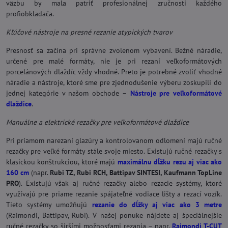
väzbu by mala patriť profesionálnej zručnosti každého
profiobkladača.
Kľúčové nástroje na presné rezanie atypických tvarov
Presnosť sa začína pri správne zvolenom vybavení. Bežné náradie,
určené pre malé formáty, nie je pri rezaní veľkoformátových
porcelánových dlaždíc vždy vhodné. Preto je potrebné zvoliť vhodné
náradie a nástroje, ktoré sme pre zjednodušenie výberu zoskupili do
jednej kategórie v našom obchode –
Nástroje pre veľkoformátové
dlaždice
.
Manuálne a elektrické rezačky pre veľkoformátové dlaždice
Pri priamom narezaní glazúry a kontrolovanom odlomení majú ručné
rezačky pre veľké formáty stále svoje miesto. Existujú ručné rezačky s
klasickou konštrukciou, ktoré majú
maximálnu dĺžku rezu aj viac ako
160 cm
(napr.
Rubi TZ, Rubi RCH, Battipav SINTESI, Kaufmann TopLine
PRO
). Existujú však aj ručné rezačky alebo rezacie systémy, ktoré
využívajú pre priame rezanie spájateľné vodiace lišty a rezací vozík.
Tieto systémy umožňujú
rezanie do dĺžky aj viac ako 3 metre
(Raimondi, Battipav, Rubi). V našej ponuke nájdete aj špeciálnejšie
ručné rezačky so širšími možnosťami rezania – napr.
Raimondi T-CUT