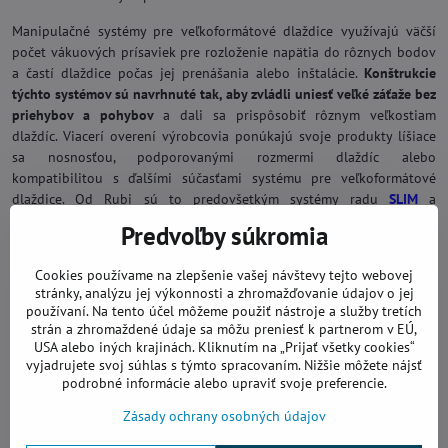
Manipulačné systémy pre veľkoformátové dlaždice využívajú väčší
počet vákuových prísaviek pre rozloženie napätia do rôznych bodov
a častí dlaždice počas jej prenášania alebo inštalácie.
Konštrukcie
týchto systémov sú navrhnuté tak, aby zvládli uniesť veľké záťaže bez
priehybov a pohybov
a dali sa prispôsobiť rôznym veľkostiam
dlaždíc. Viacerí overení výrobcovia ponúkajú svoje produkty líšiace
sa nosnosťou, podporovanými rozmermi dlaždíc alebo
kompatibilitou s ďalšími súčasťami systému pre veľkoformátové
dlaždice. Od Rubi sú to predovšetkým systémy radu
SLIM
a
najvyššieho radu
SLAB
a
od Battipav je to rad
AGILE
.
Predvoľby súkromia
Cookies používame na zlepšenie vašej návštevy tejto webovej
stránky, analýzu jej výkonnosti a zhromažďovanie údajov o jej
používaní. Na tento účel môžeme použiť nástroje a služby tretích
strán a zhromaždené údaje sa môžu preniesť k partnerom v EÚ,
USA alebo iných krajinách. Kliknutím na „Prijať všetky cookies“
vyjadrujete svoj súhlas s týmto spracovaním. Nižšie môžete nájsť
podrobné informácie alebo upraviť svoje preferencie.
Zásady ochrany osobných údajov