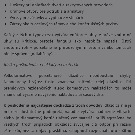
L-výrezy pri obložkach dverí a zakrytovaných rozvodoch
Kruhové otvory pre potrubia a armatúry
Výrezy pre zásuvky a vypínače v stenách
Zárezy okolo oceľových rámov alebo konštrukčných prvkov
Každý z týchto typov rezu vytvára vnútorné uhly. A práve vnútorné
uhly sú kritické, pretože fungujú ako násobiče napätia. Ostrý
vnútorný roh v porceláne je prirodzeným miestom vzniku lomu, ak
nie je správne „odľahčený".
Riziko poškodenia a náklady na materiál
Veľkoformátové porcelánové dlaždice neodpúšťajú chyby.
Nepodarený L-výrez často znamená zničenie celej dlaždice. Pri
prémiových rezidenčných alebo komerčných realizáciách to môže
znamenať výrazné navýšenie nákladov a aj časový sklz.
K poškodeniu najčastejšie dochádza z troch dôvodov
: dlaždica nie je
pri reze dostatočne podopretá, náradie vytvára nadmerné vibrácie
alebo je diamantový kotúč tlačený cez materiál príliš agresívne. Vo
všetkých troch prípadoch obkladač zvyčajne cíti odpor pri rezaní
ešte skôr, než sa objaví prasklina. Schopnosť rozpoznať túto spätnú