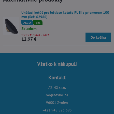
Unášací kotúč pre leštiace kotúče RUBI s priemerom 100
mm (Ref: 62986)
AKCIA
-5%
Skladom
13,65 €
Zľava 0,68 €
Do košíka
12,97 €
Všetko k nákupu
Kontakt
AZING s.r.o.
Nográdyho 24
96001 Zvolen
+421 948 823 693