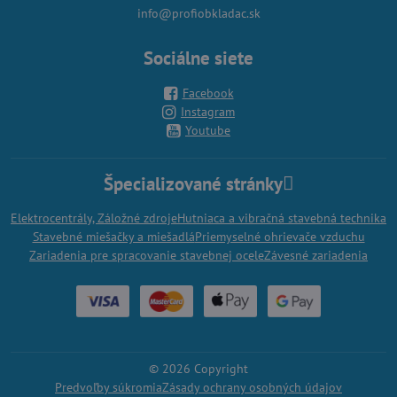
info@profiobkladac.sk
Sociálne siete
Facebook
Instagram
Youtube
Špecializované stránky
Elektrocentrály, Záložné zdroje
Hutniaca a vibračná stavebná technika
Stavebné miešačky a miešadlá
Priemyselné ohrievače vzduchu
Zariadenia pre spracovanie stavebnej ocele
Závesné zariadenia
©
2026
Copyright
Predvoľby súkromia
Zásady ochrany osobných údajov