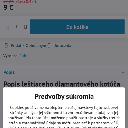
9,47 €
Zľava
0,47 €
9 €
Do košíka
Pridať k Obľúbeným
Doručenia
Výrobca:
Rubi
Popis
Popis leštiaceho diamantového kotúča
RUBI BUFF 100 mm:
Predvoľby súkromia
Flexibilný leštiaci diamantový kotúč
od RUBI
s priemerom 100 mm
je
Cookies používame na zlepšenie vašej návštevy tejto webovej
určený pre
suché leštenie
povrchov
prírodných kameňov
ako je žula
stránky, analýzu jej výkonnosti a zhromažďovanie údajov o jej
alebo mramor a betónu. S jeho pomocou ľahko docielite dokonalé
používaní. Na tento účel môžeme použiť nástroje a služby tretích
odstránenie škrabancov a poškodenia povrchu.
Kotúč BUFF
je určený
strán a zhromaždené údaje sa môžu preniesť k partnerom v EÚ,
USA alebo iných krajinách. Kliknutím na „Prijať všetky cookies“