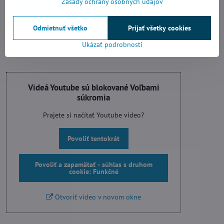
Zásady ochrany osobných údajov
Povoliť a zapamätať - súhlas s druhom
cookie: Funkčné
Odmietnuť všetko
Prijať všetky cookies
Otvoriť video v novom okne
Ukázať podrobnosti
Videá Youtube sú blokované Voľbami
súkromia
Prajete si načítať Youtube video?
Povoliť tentokrát
Povoliť a zapamätať - súhlas s druhom
cookie: Funkčné
Otvoriť video v novom okne