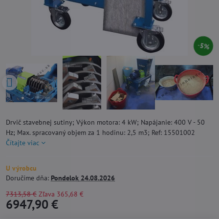
5%
Drvič stavebnej sutiny; Výkon motora: 4 kW; Napájanie: 400 V - 50
Hz; Max. spracovaný objem za 1 hodinu: 2,5 m3; Ref: 15501002
Čítajte viac
U výrobcu
Doručíme dňa:
Pondelok
24.08.2026
7313,58 €
Zľava
365,68 €
6947,90 €