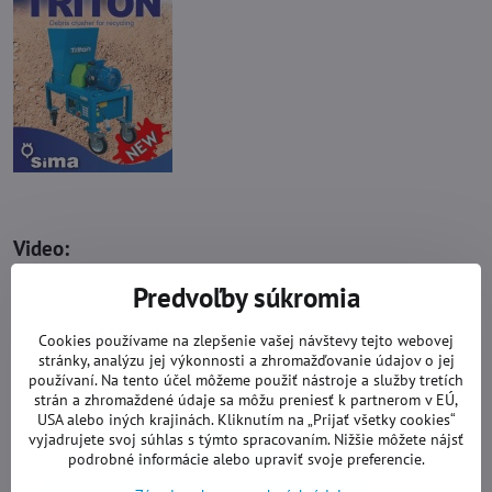
Video:
Predvoľby súkromia
Videá Youtube sú blokované Voľbami
Cookies používame na zlepšenie vašej návštevy tejto webovej
súkromia
stránky, analýzu jej výkonnosti a zhromažďovanie údajov o jej
používaní. Na tento účel môžeme použiť nástroje a služby tretích
Prajete si načítať Youtube video?
strán a zhromaždené údaje sa môžu preniesť k partnerom v EÚ,
USA alebo iných krajinách. Kliknutím na „Prijať všetky cookies“
vyjadrujete svoj súhlas s týmto spracovaním. Nižšie môžete nájsť
Povoliť tentokrát
podrobné informácie alebo upraviť svoje preferencie.