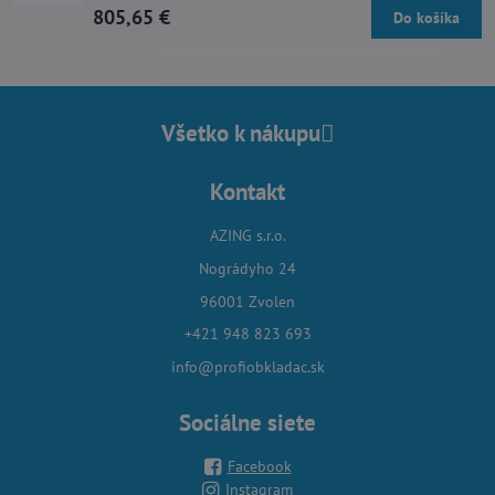
805,65 €
Do košíka
Všetko k nákupu
Kontakt
AZING s.r.o.
Nográdyho 24
96001 Zvolen
+421 948 823 693
info@profiobkladac.sk
Sociálne siete
Facebook
Instagram