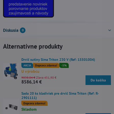
Diskusia
0
Alternatívne produkty
Drvič sutiny Sima Triton 230 V (Ref: 15501004)
AKCIA
Doprava zdarma!
-5%
U výrobcu
9038,04 €
Zľava 451,90 €
Do košíka
8586,14 €
Sada 20 ks kladiviek pre drvič Sima Triton (Ref: R-
2901111)
Doprava zdarma!
Skladom