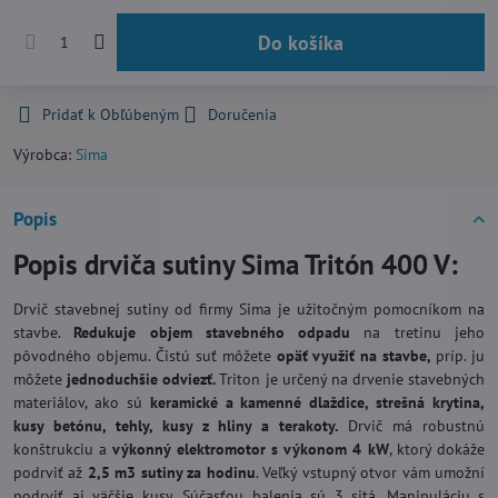
Do košíka
Pridať k Obľúbeným
Doručenia
Výrobca:
Sima
Popis
Popis drviča sutiny Sima Tritón 400 V:
Drvič stavebnej sutiny od firmy Sima je užitočným pomocníkom na
stavbe.
Redukuje objem stavebného odpadu
na tretinu jeho
pôvodného objemu. Čistú suť môžete
opäť využiť na stavbe,
príp. ju
môžete
jednoduchšie odviezť.
Triton je určený na drvenie stavebných
materiálov, ako sú
keramické a kamenné dlaždice, strešná krytina,
kusy betónu, tehly, kusy z hliny a terakoty.
Drvič má robustnú
konštrukciu a
výkonný elektromotor s výkonom 4 kW
, ktorý dokáže
podrviť až
2,5 m3 sutiny za hodinu
. Veľký vstupný otvor vám umožní
podrviť aj väčšie kusy. Súčasťou balenia sú 3 sitá. Manipuláciu s