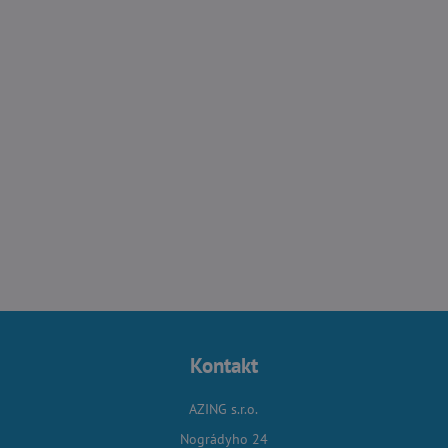
Kontakt
AZING s.r.o.
Nográdyho 24