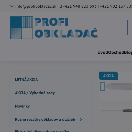
info@profiobkladac.sk
+421 948 823 693 | +421 902 137 50
Úvod
Obchod
Blo
AKCIA
LETNÁ AKCIA
AKCIA / Výhodné sady
Novinky
Ručné rezačky obkladov a dlažieb
Elektrické diamantové rezačky