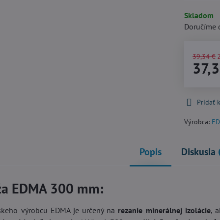
Skladom
Doručíme 
39,34 €
37,3
Pridať
Výrobca:
E
Popis
Diskusia
oža EDMA 300 mm:
skeho výrobcu EDMA je určený na
rezanie minerálnej izolácie
, 