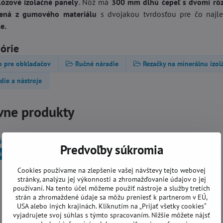
lózové izolačné panely
. Nôž má
300 mm dlhú čepeľ s dvomi rôz
bená z gumového materiálu
s dvojakou tvrdosťou pre čo najl
e.
górie
o pre obkladačov
Ručné náradie
Rezačky na minerálnu izol
die a nástroje
vne produkty
ž EDMA 420 mm na rezanie minerálnej izolácie (Ref: 168055)
Predvoľby súkromia
AKCIA
-5%
Cookies používame na zlepšenie vašej návštevy tejto webovej
stránky, analýzu jej výkonnosti a zhromažďovanie údajov o jej
používaní. Na tento účel môžeme použiť nástroje a služby tretích
strán a zhromaždené údaje sa môžu preniesť k partnerom v EÚ,
USA alebo iných krajinách. Kliknutím na „Prijať všetky cookies“
vyjadrujete svoj súhlas s týmto spracovaním. Nižšie môžete nájsť