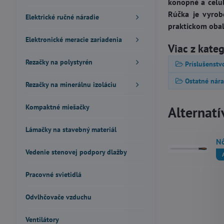
konopné a celu
Rúčka je vyro
Elektrické ručné náradie
praktickom obal
Elektronické meracie zariadenia
Viac z kate
Rezačky na polystyrén
Príslušenstv
Ostatné nára
Rezačky na minerálnu izoláciu
Kompaktné miešačky
Alternatí
Lámačky na stavebný materiál
Nô
Vedenie stenovej podpory dlažby
Pracovné svietidlá
Odvlhčovače vzduchu
Ventilátory