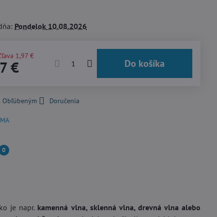
dňa:
Pondelok
10.08.2026
Zľava
1,97 €
Do košíka
7 €
 k Obľúbeným
Doručenia
DMA
0
ako je napr.
kamenná vlna, sklenná vlna, drevná vlna alebo