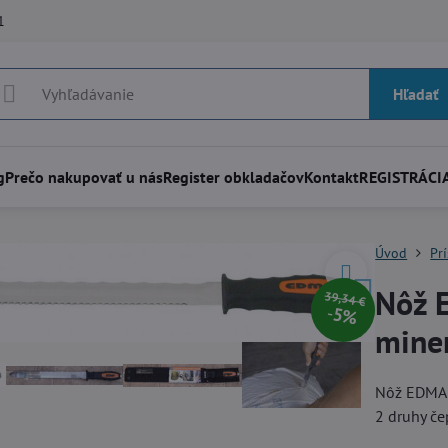
1
Hľadať
g
Prečo nakupovať u nás
Register obkladačov
Kontakt
REGISTRÁCIA
Úvod
Pr
Nôž 
39,34 €
5%
miner
Nôž EDMA u
2 druhy če