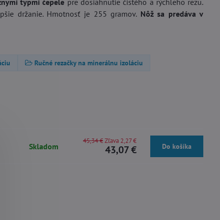
nymi typmi čepele
pre dosiahnutie čistého a rýchleho rezu.
epšie držanie. Hmotnosť je 255 gramov.
Nôž sa predáva v
áciu
Ručné rezačky na minerálnu izoláciu
45,34 €
Zľava 2,27 €
Skladom
Do košíka
43,07 €