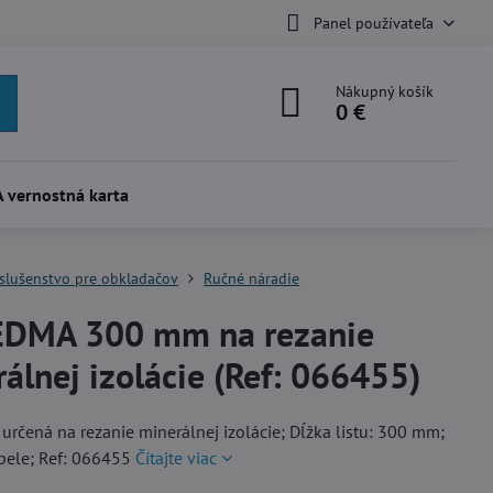
Panel používateľa
Nákupný košík
0 €
 vernostná karta
íslušenstvo pre obkladačov
Ručné náradie
EDMA 300 mm na rezanie
álnej izolácie (Ref: 066455)
rčená na rezanie minerálnej izolácie; Dĺžka listu: 300 mm;
pele; Ref: 066455
Čítajte viac