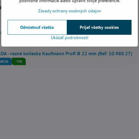
podrobné informácie alebo upraviť svoje preferencie.
vne produkty
Zásady ochrany osobných údajov
Odmietnuť všetko
Prijať všetky cookies
zné koliesko Kaufmann Profi TiN (zlaté) (Ref: 10.980.25)
Ukázať podrobnosti
DA - rezné kolieska Kaufmann Profi Ø 22 mm (Ref: 10.980.27)
AKCIA
-5%