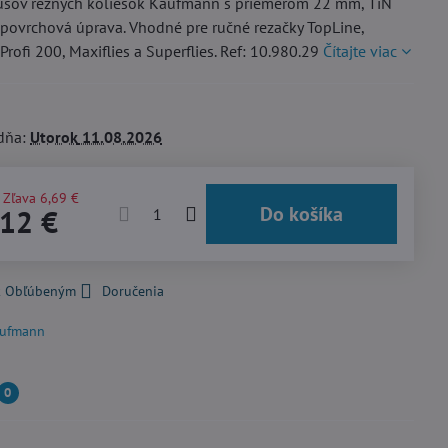
usov rezných koliesok Kaufmann s priemerom 22 mm, TiN
 povrchová úprava. Vhodné pre ručné rezačky TopLine,
Profi 200, Maxiflies a Superflies. Ref: 10.980.29
Čítajte viac
dňa:
Utorok
11.08.2026
Zľava
6,69 €
Do košíka
,12 €
 k Obľúbeným
Doručenia
ufmann
0