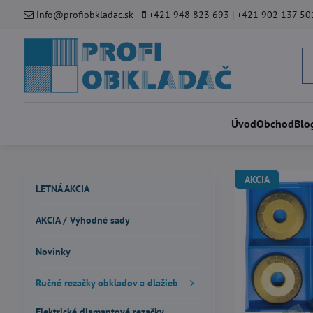
info@profiobkladac.sk
+421 948 823 693 | +421 902 137 50
Úvod
Obchod
Blo
AKCIA
LETNÁ AKCIA
AKCIA / Výhodné sady
Novinky
Ručné rezačky obkladov a dlažieb
Elektrické diamantové rezačky