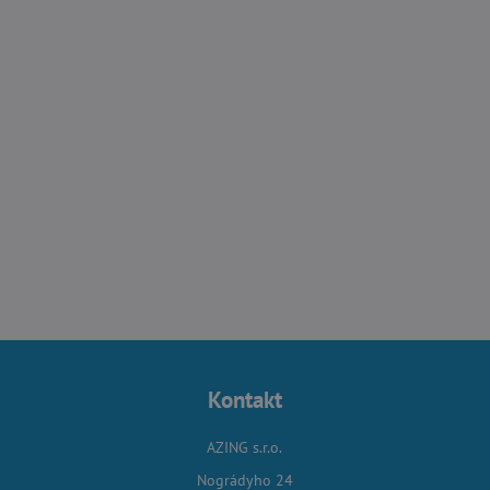
Kontakt
AZING s.r.o.
Nográdyho 24