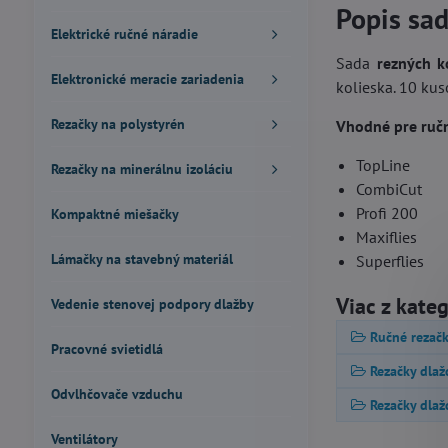
Popis sa
Elektrické ručné náradie
Sada
rezných k
Elektronické meracie zariadenia
kolieska. 10 ku
Rezačky na polystyrén
Vhodné pre ruč
TopLine
Rezačky na minerálnu izoláciu
CombiCut
Profi 200
Kompaktné miešačky
Maxiflies
Lámačky na stavebný materiál
Superflies
Viac z kate
Vedenie stenovej podpory dlažby
Ručné rezačk
Pracovné svietidlá
Rezačky dla
Odvlhčovače vzduchu
Rezačky dla
Ventilátory