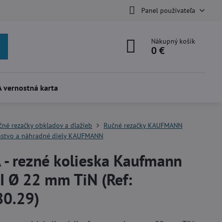
Panel používateľa
Nákupný košík
0 €
 vernostná karta
čné rezačky obkladov a dlažieb
Ručné rezačky KAUFMANN
nstvo a náhradné diely KAUFMANN
 - rezné kolieska Kaufmann
I Ø 22 mm TiN (Ref:
80.29)