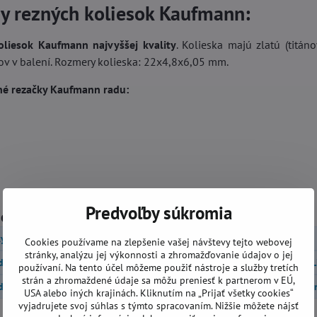
dy rezných koliesok Kaufmann:
oliesok Kaufmann najvyššej kvality
. Kolieska majú zlatú (titán
sov v balení. Rozmery kolieska: 22x4,8x6,05 mm.
né rezačky Kaufmann radu:
Predvoľby súkromia
górie
y obkladov a dlažieb
Príslušenstvo
Rezačky KAUFMANN
Cookies používame na zlepšenie vašej návštevy tejto webovej
stránky, analýzu jej výkonnosti a zhromažďovanie údajov o jej
ždíc KAUFMANN TopLine Standard
Rezačky dlaždíc KAUFMANN TopL
používaní. Na tento účel môžeme použiť nástroje a služby tretích
strán a zhromaždené údaje sa môžu preniesť k partnerom v EÚ,
ždíc KAUFMANN TopLine ROCK
Rezačky dlaždíc KAUFMANN SuperLi
USA alebo iných krajinách. Kliknutím na „Prijať všetky cookies“
vyjadrujete svoj súhlas s týmto spracovaním. Nižšie môžete nájsť