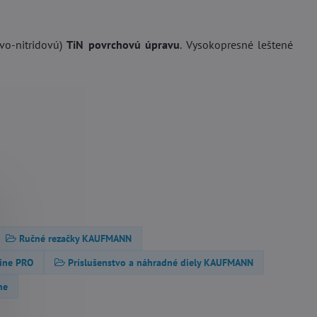
ovo-nitridovú)
TiN povrchovú úpravu
. Vysokopresné leštené
Ručné rezačky KAUFMANN
ine PRO
Príslušenstvo a náhradné diely KAUFMANN
ne