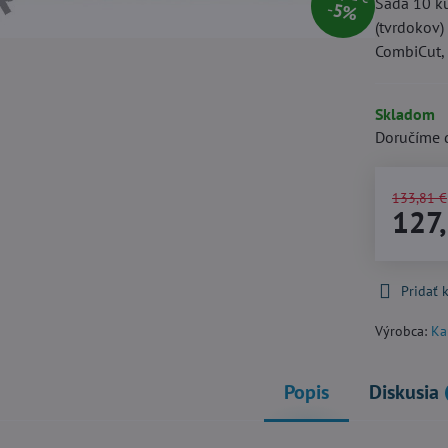
Sada 10 k
5%
(tvrdokov)
CombiCut, 
Skladom
Doručíme 
133,81 €
127
Pridať
Výrobca:
Ka
Popis
Diskusia