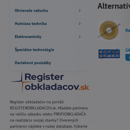
Alternatí
Ohrievače vzduchu
Hutniaca technika
Re
Elektrocentrály
Špeciálne technológie
SA
Darčekové poukážky
Register obkladačov na portáli
REGISTEROBKLADACOV.sk. Hľadáte partnera
na väčšiu zákazku alebo PROFIOBKLADAČA
na realizáciu svojej stavby? Overených
partnerov nájdete v našej databáze. Vyberte