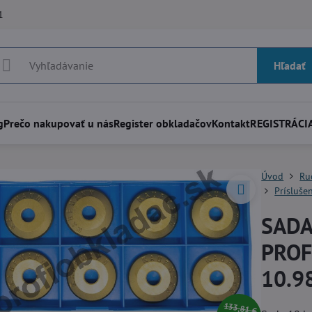
1
Hľadať
g
Prečo nakupovať u nás
Register obkladačov
Kontakt
REGISTRÁCIA
Úvod
Ru
Prísluše
SADA
PROF
10.9
133,81 €