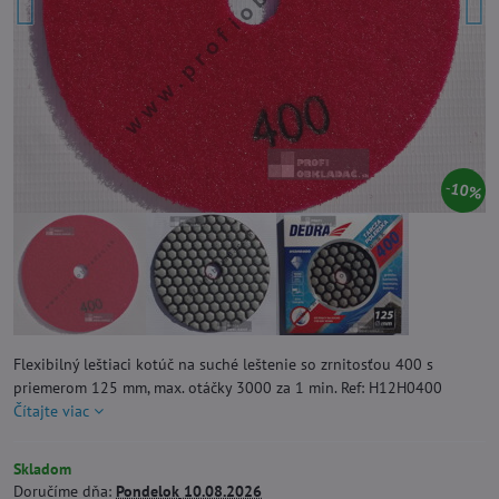
10%
Flexibilný leštiaci kotúč na suché leštenie so zrnitosťou 400 s
priemerom 125 mm, max. otáčky 3000 za 1 min. Ref: H12H0400
Čítajte viac
Skladom
Doručíme dňa:
Pondelok
10.08.2026