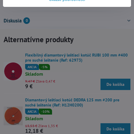
Priemer v mm:
125
Diskusia
0
Alternatívne produkty
Flexibilný diamantový leštiaci kotúč RUBI 100 mm #400
pre suché leštenie (Ref: 62973)
AKCIA
-5%
Skladom
9,47 €
Zľava 0,47 €
Do košíka
9 €
Diamantový leštiaci kotúč DEDRA 125 mm #200 pre
suché leštenie (Ref: H12H0200)
AKCIA
-10%
Skladom
13,53 €
Zľava 1,35 €
Do košíka
12,18 €