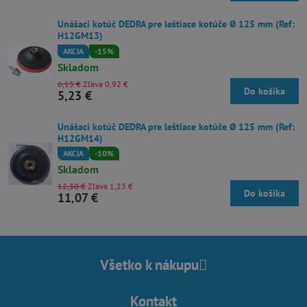
Unášací kotúč DEDRA pre leštiace kotúče Ø 125 mm (Ref:
H12GM13)
AKCIA
-15%
Skladom
6,15 €
Zľava 0,92 €
Do košíka
5,23 €
Unášací kotúč DEDRA pre leštiace kotúče Ø 125 mm (Ref:
H12GM14)
AKCIA
-10%
Skladom
12,30 €
Zľava 1,23 €
Do košíka
11,07 €
Všetko k nákupu
Kontakt