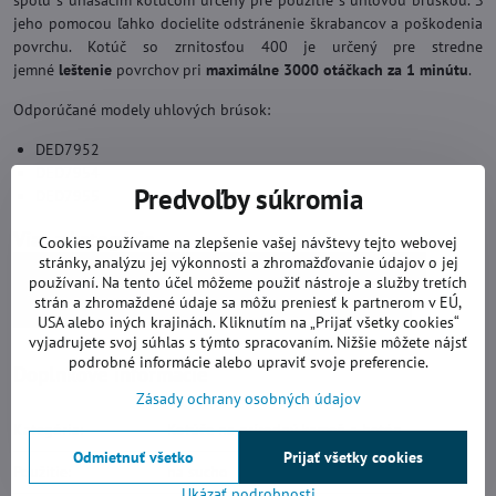
spolu s unášacím kotúčom určený pre použitie s uhlovou brúskou. S
jeho pomocou ľahko docielite odstránenie škrabancov a poškodenia
povrchu. Kotúč so zrnitosťou 400 je určený pre stredne
jemné
leštenie
povrchov pri
maximálne 3000 otáčkach za 1 minútu
.
Odporúčané modely uhlových brúsok:
DED7952
DED7954
Predvoľby súkromia
DED7955
Viac z kategórie
Cookies používame na zlepšenie vašej návštevy tejto webovej
stránky, analýzu jej výkonnosti a zhromažďovanie údajov o jej
Diamantové leštiace kotúče
Leštenie za sucha
používaní. Na tento účel môžeme použiť nástroje a služby tretích
strán a zhromaždené údaje sa môžu preniesť k partnerom v EÚ,
Kotúče na prírodný kameň a betón
125 mm
USA alebo iných krajinách. Kliknutím na „Prijať všetky cookies“
vyjadrujete svoj súhlas s týmto spracovaním. Nižšie môžete nájsť
podrobné informácie alebo upraviť svoje preferencie.
Doplnkové informácie
Zásady ochrany osobných údajov
Kategória:
Kotúče na prírodný kameň a betón
Odmietnuť všetko
Prijať všetky cookies
Použitie:
na sucho
Ukázať podrobnosti