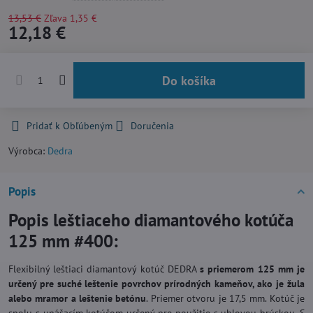
13,53 €
Zľava
1,35 €
12,18 €
Do košíka
Pridať k Obľúbeným
Doručenia
Výrobca:
Dedra
Popis
Popis leštiaceho diamantového kotúča
125 mm #400:
Flexibilný leštiaci diamantový kotúč DEDRA
s priemerom 125 mm je
určený pre suché leštenie povrchov prírodných kameňov, ako je žula
alebo mramor a leštenie betónu
. Priemer otvoru je 17,5 mm. Kotúč je