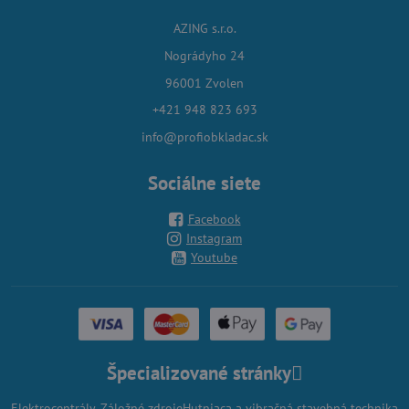
AZING s.r.o.
Nográdyho 24
96001 Zvolen
+421 948 823 693
info@profiobkladac.sk
Sociálne siete
Facebook
Instagram
Youtube
Špecializované stránky
Elektrocentrály, Záložné zdroje
Hutniaca a vibračná stavebná technika