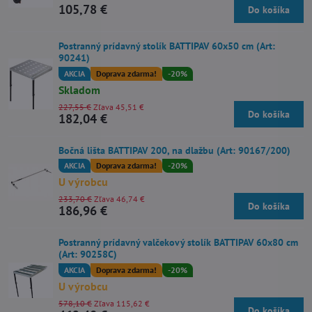
105,78 €
Do košíka
Postranný prídavný stolík BATTIPAV 60x50 cm (Art:
90241)
AKCIA
Doprava zdarma!
-20%
Skladom
227,55 €
Zľava 45,51 €
Do košíka
182,04 €
Bočná lišta BATTIPAV 200, na dlažbu (Art: 90167/200)
AKCIA
Doprava zdarma!
-20%
U výrobcu
233,70 €
Zľava 46,74 €
Do košíka
186,96 €
Postranný prídavný valčekový stolík BATTIPAV 60x80 cm
(Art: 90258C)
AKCIA
Doprava zdarma!
-20%
U výrobcu
578,10 €
Zľava 115,62 €
Do košíka