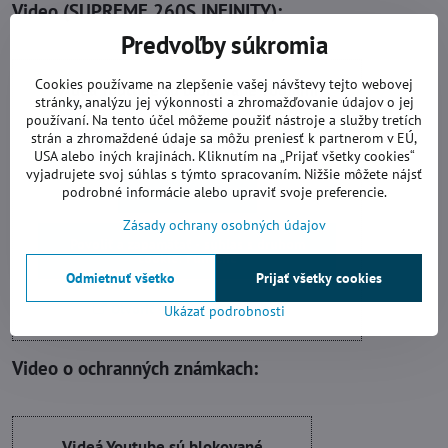
Video
(SUPREME
260S
INFINITY)
:
Predvoľby súkromia
Cookies používame na zlepšenie vašej návštevy tejto webovej
Videá Youtube sú blokované Voľbami
stránky, analýzu jej výkonnosti a zhromažďovanie údajov o jej
súkromia
používaní. Na tento účel môžeme použiť nástroje a služby tretích
strán a zhromaždené údaje sa môžu preniesť k partnerom v EÚ,
Prajete si načítať Youtube video?
USA alebo iných krajinách. Kliknutím na „Prijať všetky cookies“
vyjadrujete svoj súhlas s týmto spracovaním. Nižšie môžete nájsť
podrobné informácie alebo upraviť svoje preferencie.
Povoliť tentokrát
Zásady ochrany osobných údajov
Povoliť a zapamätať - súhlas s druhom
cookie: Funkčné
Odmietnuť všetko
Prijať všetky cookies
Otvoriť video v novom okne
Ukázať podrobnosti
Video o ochranných známkach:
Videá Youtube sú blokované