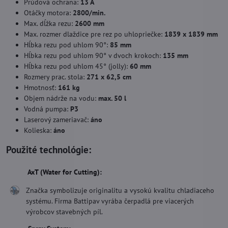
Prúdová ochrana:
13 A
Otáčky motora:
2800/min.
Max. dĺžka rezu:
2600 mm
Max. rozmer dlaždice pre rez po uhlopriečke:
1839
x 1839 mm
Hĺbka rezu pod uhlom 90°:
85 mm
Hĺbka rezu pod uhlom 90° v dvoch krokoch:
135 mm
Hĺbka rezu pod uhlom 45° (jolly):
60 mm
Rozmery prac. stola:
271 x 62,5 cm
Hmotnosť:
161 kg
Objem nádrže na vodu:
max. 50 l
Vodná pumpa:
P3
Laserový zameriavač:
áno
Kolieska:
áno
Použité technológie:
AxT (Water for Cutting):
Značka symbolizuje originalitu a vysokú kvalitu chladiaceho
systému. Firma Battipav vyrába čerpadlá pre viacerých
výrobcov stavebných píl.