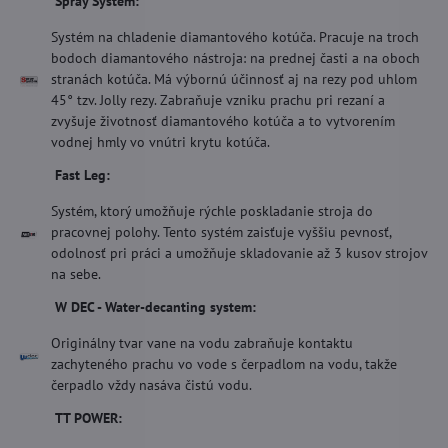
Spray System:
Systém na chladenie diamantového kotúča. Pracuje na troch
bodoch diamantového nástroja: na prednej časti a na oboch
stranách kotúča. Má výbornú účinnosť aj na rezy pod uhlom
45° tzv. Jolly rezy. Zabraňuje vzniku prachu pri rezaní a
zvyšuje životnosť diamantového kotúča a to vytvorením
vodnej hmly vo vnútri krytu kotúča.
Fast Leg:
Systém, ktorý umožňuje rýchle poskladanie stroja do
pracovnej polohy. Tento systém zaisťuje vyššiu pevnosť,
odolnosť pri práci a umožňuje skladovanie až 3 kusov strojov
na sebe.
W DEC - Water-decanting system:
Originálny tvar vane na vodu zabraňuje kontaktu
zachyteného prachu vo vode s čerpadlom na vodu, takže
čerpadlo vždy nasáva čistú vodu.
TT POWER: