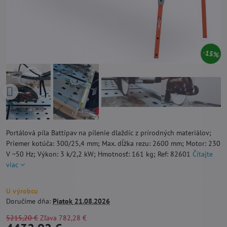
15%
Portálová píla Battipav na pílenie dlaždíc z prírodných materiálov;
Priemer kotúča: 300/25,4 mm; Max. dĺžka rezu: 2600 mm; Motor: 230
V ~50 Hz; Výkon: 3 k/2,2 kW; Hmotnosť: 161 kg; Ref: 82601
Čítajte
viac
U výrobcu
Doručíme dňa:
Piatok
21.08.2026
5215,20 €
Zľava
782,28 €