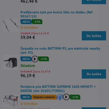
462,48 €
Predĺžovacie tyče pre bočnú lištu na dlažbu (Ref:
90167/15)
AKCIA
-20%
U výrobcu
73,80 €
Zľava 14,76 €
Do košíka
59,04 €
Čerpadlo na vodu BATTIPAV P3, pre elektrické rezačky
(Art: P3)
AKCIA
-15%
Skladom
113,16 €
Zľava 16,97 €
Do košíka
96,19 €
Portálová píla BATTIPAV SUPREME 260S INFINITY +
DARČEK (Art: 82601/T380S1)
AKCIA
Doprava zdarma!
-15%
U výrobcu