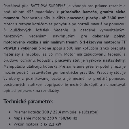
Portálová píla BATTIPAV SUPREME je vhodná pre priame rezanie a
pod uhlom 45° materiálov z
prírodného kameňa, granitu alebo
mramoru
. Prednosťou píly je
dĺžka pracovnej plochy - až 2600 mm!
Motor s rezným kotúčom sa pohybuje po portáli manuálne pomocou
8 guličkových ložísiek. Vedenie je osadené vymeniteľnými
nerezovými vedeniami navrhnutými pre
dokonalý pohyb
motorového vozíka s minimálnym trením
.
S 1-fázovým motorom TT
POWER s výkonom 3 kone
spolu s 300 mm kotúčom ľahko prepílite
materiály s hrúbkou až 85 mm. Motor má zabudovanú tepelnú a
prúdovú ochranu. Robustný
pracovný stôl je výškovo nastaviteľný
.
Manipuláciu uľahčujú kolieska. Pre zameranie presnej polohy rezu je
možné použiť nastaviteľné goniometrické pravítko. Pracovný stôl je
vyrobený z pozinkovanej ocele a je možné ho predĺžiť pomocou
postranných stolíkov, poprípade je možné dokúpiť a namontovať
upínací prípravok na rez dlažby.
Technické
parametre:
Priemer kotúča:
300 / 25,4 mm
(nie je súčasťou)
Napájanie motora:
230 V ~50/60 Hz
Výkon motora:
3 k/ 2,2 kW