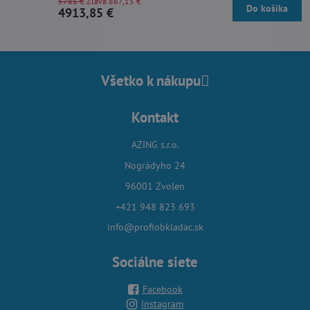
5781 €
Zľava 867,15 €
Do košíka
4913,85 €
Všetko k nákupu
Kontakt
AZING s.r.o.
Nográdyho 24
96001 Zvolen
+421 948 823 693
info@profiobkladac.sk
Sociálne siete
Facebook
Instagram