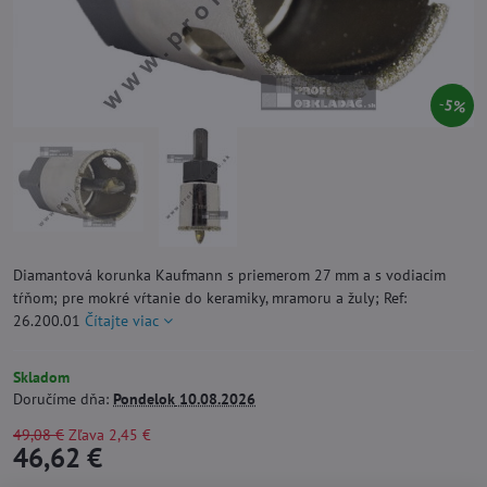
5%
Diamantová korunka Kaufmann s priemerom 27 mm a s vodiacim
tŕňom; pre mokré vŕtanie do keramiky, mramoru a žuly; Ref:
26.200.01
Čítajte viac
Skladom
Doručíme dňa:
Pondelok
10.08.2026
49,08 €
Zľava
2,45 €
46,62 €