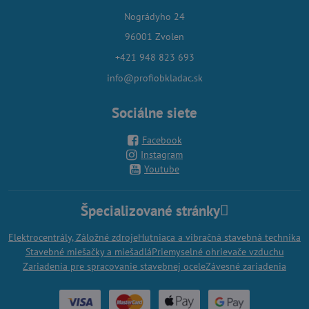
Nográdyho 24
96001 Zvolen
+421 948 823 693
info@profiobkladac.sk
Sociálne siete
Facebook
Instagram
Youtube
Špecializované stránky
Elektrocentrály, Záložné zdroje
Hutniaca a vibračná stavebná technika
Stavebné miešačky a miešadlá
Priemyselné ohrievače vzduchu
Zariadenia pre spracovanie stavebnej ocele
Závesné zariadenia