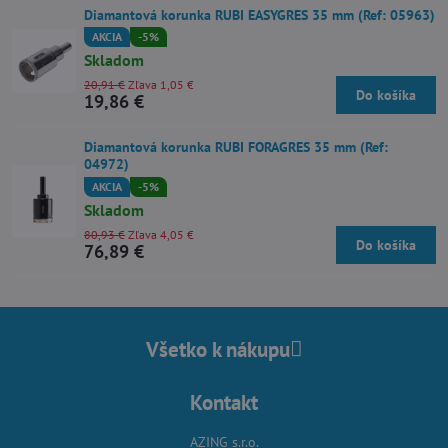
Diamantová korunka RUBI EASYGRES 35 mm (Ref: 05963)
AKCIA
-5%
Skladom
20,91 €
Zľava 1,05 €
Do košíka
19,86 €
Diamantová korunka RUBI FORAGRES 35 mm (Ref:
04972)
AKCIA
-5%
Skladom
80,93 €
Zľava 4,05 €
Do košíka
76,89 €
Všetko k nákupu
Kontakt
AZING s.r.o.