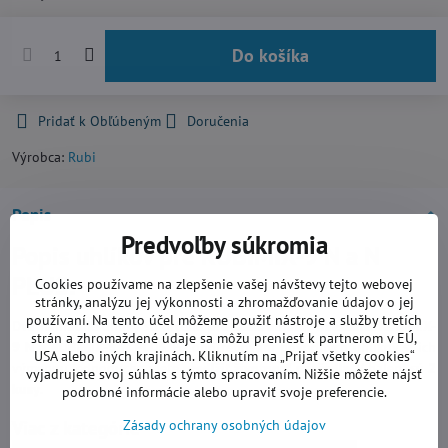
Do košíka
Pridať k Obľúbeným
Doručenia
Výrobca:
Rubi
Popis
Predvoľby súkromia
Popis uhlíkov pre RUBIMIX-9 N a N
PLUS:
Cookies používame na zlepšenie vašej návštevy tejto webovej
stránky, analýzu jej výkonnosti a zhromažďovanie údajov o jej
používaní. Na tento účel môžeme použiť nástroje a služby tretích
Dva náhradné uhlíky sú určené
pre elektromotor miešadiel RUBIMIX-
strán a zhromaždené údaje sa môžu preniesť k partnerom v EÚ,
9 N a RUBIMIX-9 N PLUS
. Po opotrebovaní pôvodných uhlíkov si ich
USA alebo iných krajinách. Kliknutím na „Prijať všetky cookies“
výmenou jednoducho viete
predĺžiť životnosť miešadla
. V balení sú
2
vyjadrujete svoj súhlas s týmto spracovaním. Nižšie môžete nájsť
kusy
.
podrobné informácie alebo upraviť svoje preferencie.
Viac z kategórie
Zásady ochrany osobných údajov