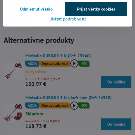
Miešadlá stavebných zmesí
Príslušenstvo
Odmietnuť všetko
Prijať všetky cookies
Ukázať podrobnosti
Diskusia
0
Alternatívne produkty
Miešadlo RUBIMIX-9 N (Ref: 25940)
AKCIA
Doprava zdarma!
-5%
U výrobcu
158,92 €
Zľava 7,95 €
Do košíka
150,97 €
Miešadlo RUBIMIX-9 N s kufríkom (Ref: 24958)
AKCIA
Doprava zdarma!
-5%
Skladom
177,61 €
Zľava 8,88 €
Do košíka
168,73 €