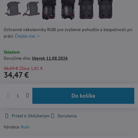
Ochranné nákolenníky RUBI pre zvýšenie pohodlia a bezpečnosti pri
práci.
Čítajte viac
Skladom
Doručíme dňa:
Utorok
11.08.2026
36,29 €
Zľava
1,81 €
34,47 €
Do košíka
Pridať k Obľúbeným
Doručenia
Výrobca:
Rubi