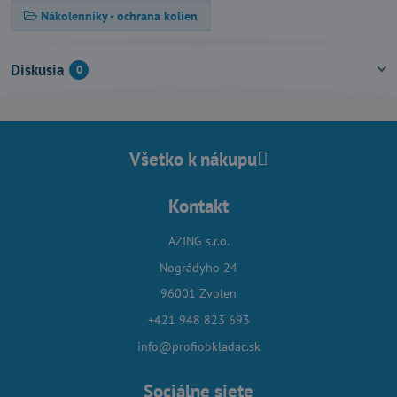
Nákolenníky - ochrana kolien
Diskusia
0
Všetko k nákupu
Kontakt
AZING s.r.o.
Nográdyho 24
96001 Zvolen
+421 948 823 693
info@profiobkladac.sk
Sociálne siete