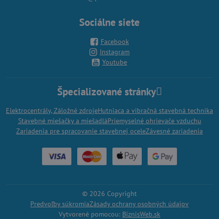
Sociálne siete
Facebook
Instagram
Youtube
Špecializované stránky
Elektrocentrály, Záložné zdroje
Hutniaca a vibračná stavebná technika
Stavebné miešačky a miešadlá
Priemyselné ohrievače vzduchu
Zariadenia pre spracovanie stavebnej ocele
Závesné zariadenia
©
2026
Copyright
Predvoľby súkromia
Zásady ochrany osobných údajov
Vytvorené pomocou:
BiznisWeb.sk