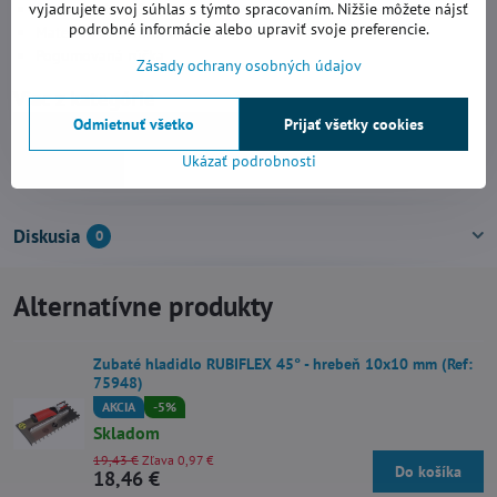
vyjadrujete svoj súhlas s týmto spracovaním. Nižšie môžete nájsť
Rozmer zubov: 15 x 15 mm
podrobné informácie alebo upraviť svoje preferencie.
Materiál: ušlachtilá oceľ a hliníková zliatina
Pogumovaná rúčka
Zásady ochrany osobných údajov
Viac z kategórie
Odmietnuť všetko
Prijať všetky cookies
Príslušenstvo pre obkladačov
Ručné náradie
Ukázať podrobnosti
Hladidlá
Diskusia
0
Alternatívne produkty
Zubaté hladidlo RUBIFLEX 45° - hrebeň 10x10 mm (Ref:
75948)
AKCIA
-5%
Skladom
19,43 €
Zľava 0,97 €
Do košíka
18,46 €