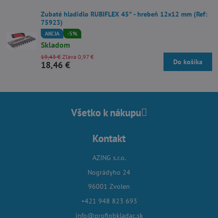
Zubaté hladidlo RUBIFLEX 45° - hrebeň 12x12 mm (Ref:
75923)
AKCIA
-5%
Skladom
19,43 €
Zľava 0,97 €
Do košíka
18,46 €
Všetko k nákupu
Kontakt
AZING s.r.o.
Nográdyho 24
96001 Zvolen
+421 948 823 693
info@profiobkladac.sk