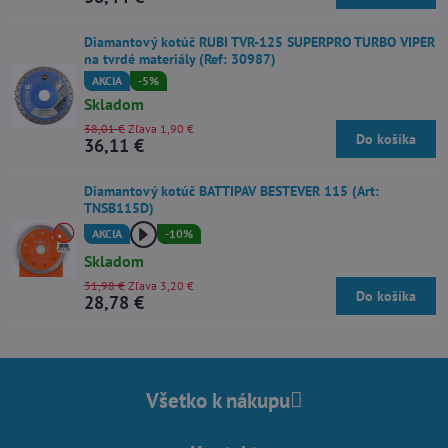
Diamantový kotúč RUBI TVR-125 SUPERPRO TURBO VIPER
na tvrdé materiály (Ref: 30987)
AKCIA
-5%
Skladom
38,01 €
Zľava 1,90 €
Do košíka
36,11 €
Diamantový kotúč BATTIPAV BESTEVER 115 (Art:
TNSB115D)
AKCIA
-10%
Skladom
31,98 €
Zľava 3,20 €
Do košíka
28,78 €
Všetko k nákupu