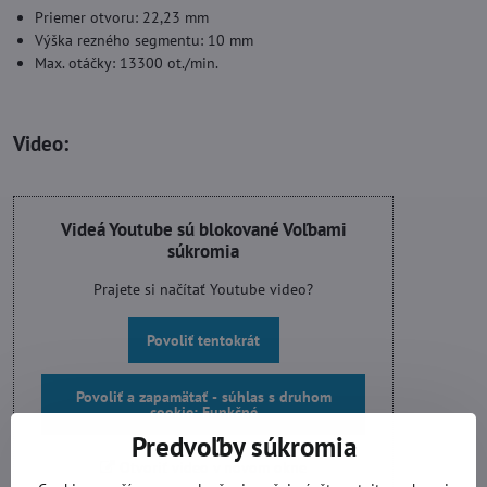
Priemer otvoru: 22,23 mm
Výška rezného segmentu: 10 mm
Max. otáčky: 13300 ot./min.
Video:
Videá Youtube sú blokované Voľbami
súkromia
Prajete si načítať Youtube video?
Povoliť tentokrát
Povoliť a zapamätať - súhlas s druhom
cookie: Funkčné
Predvoľby súkromia
Otvoriť video v novom okne