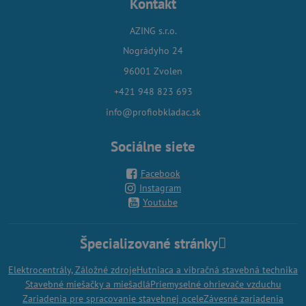
Kontakt
AZING s.r.o.
Nográdyho 24
96001 Zvolen
+421 948 823 693
info@profiobkladac.sk
Sociálne siete
Facebook
Instagram
Youtube
Špecializované stránky
Elektrocentrály, Záložné zdroje
Hutniaca a vibračná stavebná technika
Stavebné miešačky a miešadlá
Priemyselné ohrievače vzduchu
Zariadenia pre spracovanie stavebnej ocele
Závesné zariadenia