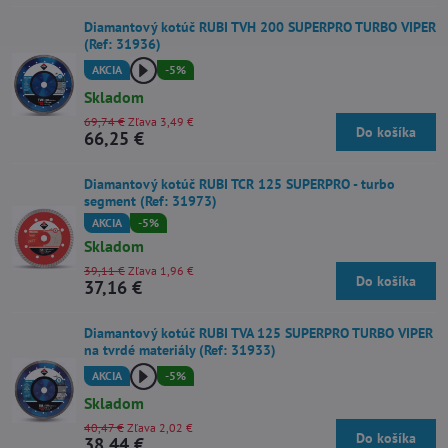
Diamantový kotúč RUBI TVH 200 SUPERPRO TURBO VIPER
(Ref: 31936)
AKCIA
-5%
Skladom
69,74 €
Zľava 3,49 €
Do košíka
66,25 €
Diamantový kotúč RUBI TCR 125 SUPERPRO - turbo
segment (Ref: 31973)
AKCIA
-5%
Skladom
39,11 €
Zľava 1,96 €
Do košíka
37,16 €
Diamantový kotúč RUBI TVA 125 SUPERPRO TURBO VIPER
na tvrdé materiály (Ref: 31933)
AKCIA
-5%
Skladom
40,47 €
Zľava 2,02 €
Do košíka
38,44 €