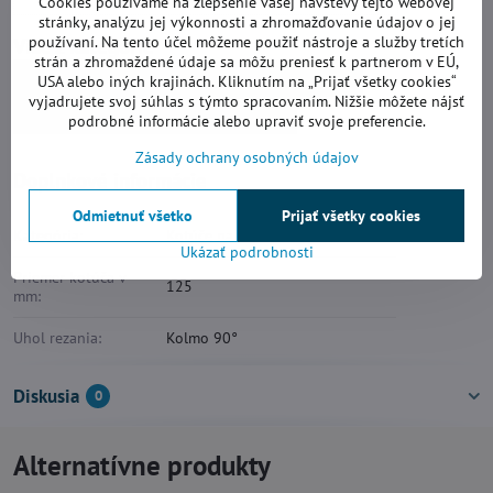
Cookies používame na zlepšenie vašej návštevy tejto webovej
stránky, analýzu jej výkonnosti a zhromažďovanie údajov o jej
Viac z kategórie
používaní. Na tento účel môžeme použiť nástroje a služby tretích
strán a zhromaždené údaje sa môžu preniesť k partnerom v EÚ,
Diamantové kotúče
Rezanie za sucha
USA alebo iných krajinách. Kliknutím na „Prijať všetky cookies“
vyjadrujete svoj súhlas s týmto spracovaním. Nižšie môžete nájsť
Kotúče na bežné obklady a dlažbu
podrobné informácie alebo upraviť svoje preferencie.
Zásady ochrany osobných údajov
Doplnkové informácie
Odmietnuť všetko
Prijať všetky cookies
Kategória:
Kotúče na bežné obklady a dlažbu
Ukázať podrobnosti
Priemer kotúča v
125
mm:
Uhol rezania:
Kolmo 90°
Diskusia
0
Alternatívne produkty