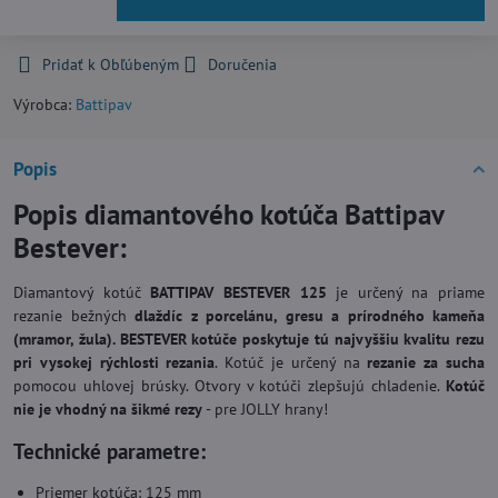
Pridať k Obľúbeným
Doručenia
Výrobca:
Battipav
Popis
Popis diamantového kotúča Battipav
Bestever:
Diamantový kotúč
BATTIPAV BESTEVER 125
je určený na priame
rezanie bežných
dlaždíc z porcelánu, gresu a prírodného kameňa
(mramor, žula). BESTEVER kotúče
poskytuje tú najvyššiu kvalitu rezu
pri vysokej rýchlosti rezania
. Kotúč je určený na
rezanie za sucha
pomocou uhlovej brúsky. Otvory v kotúči zlepšujú chladenie.
Kotúč
nie je vhodný na šikmé rezy
- pre JOLLY hrany!
Technické parametre:
Priemer kotúča: 125 mm