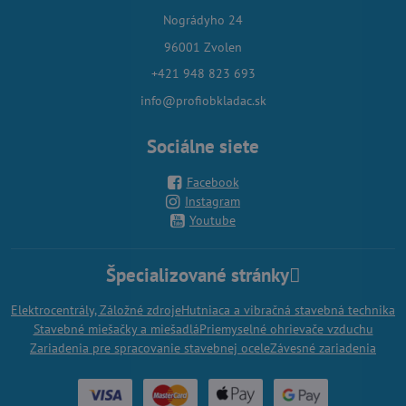
Nográdyho 24
96001 Zvolen
+421 948 823 693
info@profiobkladac.sk
Sociálne siete
Facebook
Instagram
Youtube
Špecializované stránky
Elektrocentrály, Záložné zdroje
Hutniaca a vibračná stavebná technika
Stavebné miešačky a miešadlá
Priemyselné ohrievače vzduchu
Zariadenia pre spracovanie stavebnej ocele
Závesné zariadenia