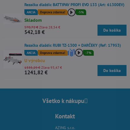
Rezačka dlaždíc BATTIPAV PROFI EVO 133 (Art: 61300EV)
AKCIA
Doprava zdarma!
-5%
Skladom
570,72 €
Zľava 28,54 €
Do košíka
542,18 €
Rezačka dlaždíc RUBI TZ-1300 + DARČEKY (Ref: 17953)
AKCIA
Doprava zdarma!
-7%
U výrobcu
1335,29 €
Zľava 93,47 €
Do košíka
1241,82 €
Všetko k nákupu
Kontakt
AZING s.r.o.