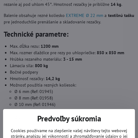
rezanie aj pod uhlom 45°. Hmotnosť rezačky je približne
14 kg
.
Balenie obsahuje rezné koliesko
EXTREME Ø 22 mm
a
textilnú tašku
pre jednoduchšie prenášanie a skladovanie rezačky.
Technické parametre:
Max. dĺžka rezu:
1200 mm
Max. rozmer dlaždice pre rezy po uhlopriečke:
850 x 850 mm
Hrúbka rezaného materiálu:
3 - 15 mm
Lámacia sila:
800 kg
Bočné podpery
Hmotnosť rezačky:
14,2 kg
Možnosť použitia rezných koliesok:
Ø 6 mm (Ref: 01945)
Ø 8 mm (Ref: 01958)
Ø 10 mm (Ref: 01946)
Ø 18 mm (Ref: 01950)
Predvoľby súkromia
Ø 22 mm (Ref: 01907)
Cookies používame na zlepšenie vašej návštevy tejto webovej
stránky, analýzu jej výkonnosti a zhromažďovanie údajov o jej