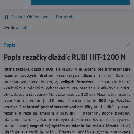
Pridať k Obľúbeným
Doručenia
Výrobca:
Rubi
Popis
Popis rezačky dlaždíc RUBI HIT-1200 N
Ručná rezačka dlaždíc
RUBI HIT-1200 N je určená pre profesionálne
rezanie všetkých druhov keramických dlaždíc
(bežné dlaždice,
porcelánové, kameninové)
, aj veľkých formátov.
Je charakteristická
kvalitným a odolným vyhotovením pre precíznu a efektívnu prácu
obkladačov a stavbárov. Má dĺžku rezu až
120 cm
. Maximálna hrúbka
rezaného materiálu je
15 mm
. Lámacia sila je
800 kg. Rezačka
využíva 2 robustné pochrómované vodiace lišty
pre hladké a presné
rezanie a
reže sa smerom k pravítku
- "tlačením".
Bočné podpery
uľahčujú prácu s veľkoformátovými dlaždicami. Rezací vozík využíva
prepracovaný
magnetický systém ovládania kolieska a lámača
, ktorý
uľahčuje a urýchľuje prácu. Pravítko umožňuje rýchle opakované