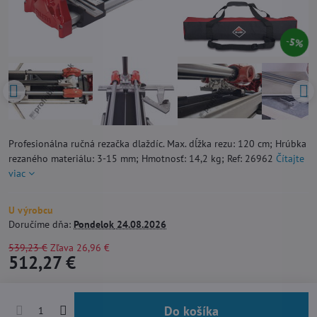
5%
Profesionálna ručná rezačka dlaždíc. Max. dĺžka rezu: 120 cm; Hrúbka
rezaného materiálu: 3-15 mm; Hmotnosť: 14,2 kg; Ref: 26962
Čítajte
viac
U výrobcu
Doručíme dňa:
Pondelok
24.08.2026
539,23 €
Zľava
26,96 €
512,27 €
Do košíka