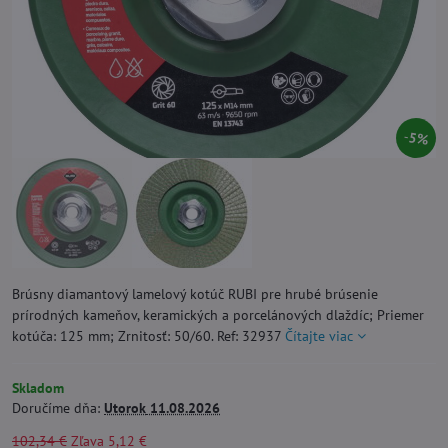
5%
Brúsny diamantový lamelový kotúč RUBI pre hrubé brúsenie
prírodných kameňov, keramických a porcelánových dlaždíc; Priemer
kotúča: 125 mm; Zrnitosť: 50/60. Ref: 32937
Čítajte viac
Skladom
Doručíme dňa:
Utorok
11.08.2026
102,34 €
Zľava
5,12 €