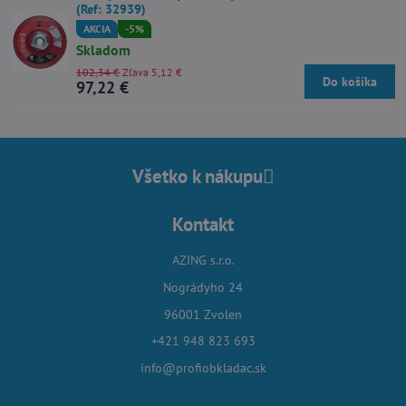
(Ref: 32939)
AKCIA
-5%
Skladom
102,34 €
Zľava 5,12 €
Do košíka
97,22 €
Všetko k nákupu
Kontakt
AZING s.r.o.
Nográdyho 24
96001 Zvolen
+421 948 823 693
info@profiobkladac.sk