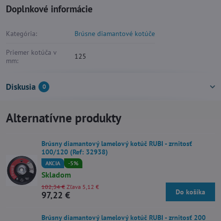
Doplnkové informácie
Kategória:
Brúsne diamantové kotúče
Priemer kotúča v
125
mm:
Diskusia
0
Alternatívne produkty
Brúsny diamantový lamelový kotúč RUBI - zrnitosť
100/120 (Ref: 32938)
AKCIA
-5%
Skladom
102,34 €
Zľava 5,12 €
Do košíka
97,22 €
Brúsny diamantový lamelový kotúč RUBI - zrnitosť 200