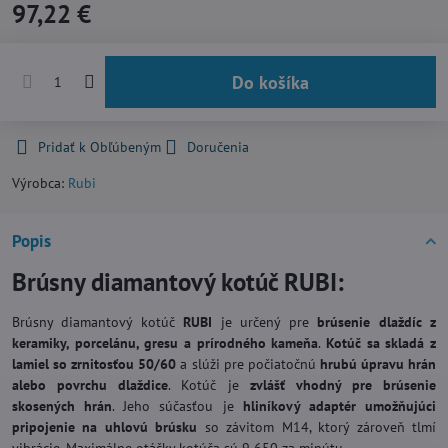
97,22 €
Do košíka
Pridať k Obľúbeným
Doručenia
Výrobca:
Rubi
Popis
Brúsny diamantový kotúč RUBI:
Brúsny diamantový kotúč
RUBI
je určený pre
brúsenie dlaždíc z
keramiky, porcelánu, gresu a prírodného kameňa
.
Kotúč sa skladá z
lamiel so zrnitosťou 50/60
a slúži pre počiatočnú
hrubú úpravu hrán
alebo povrchu dlaždice
. Kotúč je
zvlášť vhodný pre brúsenie
skosených hrán
. Jeho súčasťou je
hliníkový adaptér umožňujúci
pripojenie na uhlovú brúsku
so závitom M14, ktorý zároveň tlmí