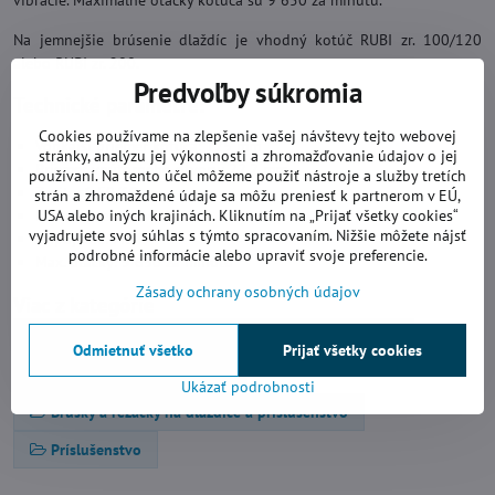
vibrácie. Maximálne otáčky kotúča sú 9 650 za minútu.
Na jemnejšie brúsenie dlaždíc je vhodný kotúč RUBI zr. 100/120
alebo RUBI zr. 200.
Predvoľby súkromia
Technické parametre:
Cookies používame na zlepšenie vašej návštevy tejto webovej
Vonkajší priemer kotúča: 125 mm
stránky, analýzu jej výkonnosti a zhromažďovanie údajov o jej
Priemer vnútorného otvoru: 22,2 mm
používaní. Na tento účel môžeme použiť nástroje a služby tretích
Zrnitosť: 50/60
strán a zhromaždené údaje sa môžu preniesť k partnerom v EÚ,
Určené pre uhlovú brúsku
USA alebo iných krajinách. Kliknutím na „Prijať všetky cookies“
vyjadrujete svoj súhlas s týmto spracovaním. Nižšie môžete nájsť
Pripojenie: M14
podrobné informácie alebo upraviť svoje preferencie.
Max. otáčky: 9 650 za minútu
Zásady ochrany osobných údajov
Viac z kategórie
Diamantové kotúče
Elektrické ručné náradie
Odmietnuť všetko
Prijať všetky cookies
Brúsne diamantové kotúče
Ukázať podrobnosti
Brúsky a rezačky na dlaždice a príslušenstvo
Príslušenstvo