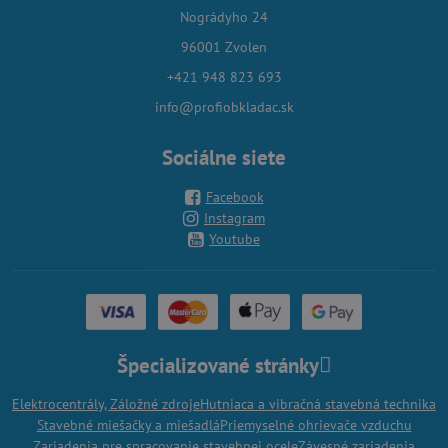
Nográdyho 24
96001 Zvolen
+421 948 823 693
info@profiobkladac.sk
Sociálne siete
Facebook
Instagram
Youtube
Špecializované stránky
Elektrocentrály, Záložné zdroje
Hutniaca a vibračná stavebná technika
Stavebné miešačky a miešadlá
Priemyselné ohrievače vzduchu
Zariadenia pre spracovanie stavebnej ocele
Závesné zariadenia