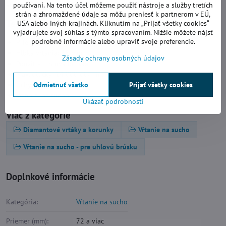
aby nedošlo k poškodeniu korunky.
používaní. Na tento účel môžeme použiť nástroje a služby tretích
strán a zhromaždené údaje sa môžu preniesť k partnerom v EÚ,
Technické parametre:
USA alebo iných krajinách. Kliknutím na „Prijať všetky cookies“
vyjadrujete svoj súhlas s týmto spracovaním. Nižšie môžete nájsť
podrobné informácie alebo upraviť svoje preferencie.
Priemer:
85 mm
Hĺbka vŕtania: 35 mm
Zásady ochrany osobných údajov
Použitie: uhlová brúska
Max. otáčky: 14 000 ot./min.
Odmietnuť všetko
Prijať všetky cookies
Uchytenie: M14
Vŕtanie: na sucho
Ukázať podrobnosti
Viac z kategórie
Diamantové vrtáky a korunky
Vŕtanie na sucho
Vŕtanie na sucho - pre uhlovú brúsku
Doplnkové informácie
Kategória:
Vŕtanie na sucho
Priemer (mm):
72 a viac