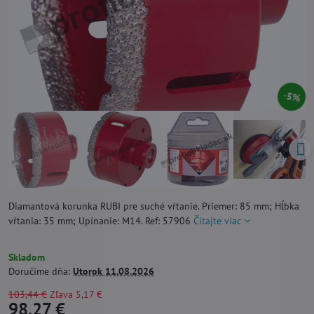
5%
Diamantová korunka RUBI pre suché vŕtanie. Priemer: 85 mm; Hĺbka
vŕtania: 35 mm; Upínanie: M14. Ref: 57906
Čítajte viac
Skladom
Doručíme dňa:
Utorok
11.08.2026
103,44 €
Zľava
5,17 €
98,27 €