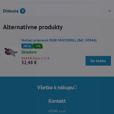
Diskusia
0
Alternatívne produkty
Vodiaci prípravok RUBI MULTIDRILL (Ref: 50944)
AKCIA
-5%
Skladom
34,19 €
Zľava 1,71 €
Do košíka
32,48 €
Všetko k nákupu
Kontakt
AZING s.r.o.