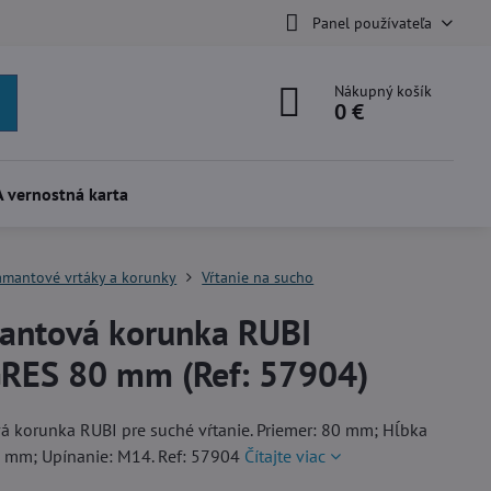
Panel používateľa
Nákupný košík
0 €
 vernostná karta
amantové vrtáky a korunky
Vŕtanie na sucho
antová korunka RUBI
RES 80 mm (Ref: 57904)
 korunka RUBI pre suché vŕtanie. Priemer: 80 mm; Hĺbka
5 mm; Upínanie: M14. Ref: 57904
Čítajte viac