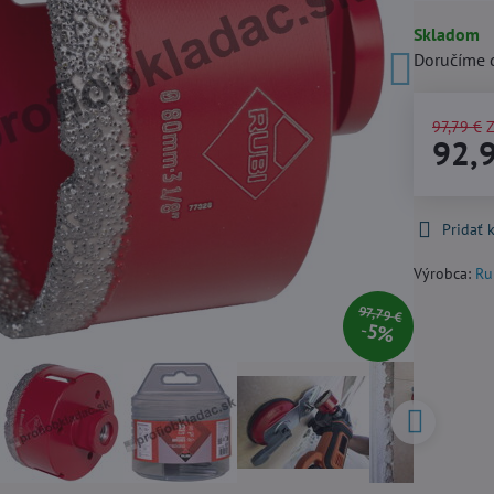
Skladom
Doručíme 
97,79 €
Z
92,
Pridať
Výrobca:
Ru
97,79 €
5%