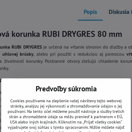
Popis
Diskusia
ová korunka RUBI DRYGRES 80 mm
runka RUBI DRYGRES
je určená na vŕtanie otvorov do dlažby a 
 uhlovej brúsky
, alebo pri použití s redukciou aj pomocou
vŕ
 a životnosti korunky. Postranné otvory zlešujú chladenie koru
unky.
arametre:
Predvoľby súkromia
mm
a: 35 mm
Cookies používame na zlepšenie vašej návštevy tejto webovej
ová brúska
stránky, analýzu jej výkonnosti a zhromažďovanie údajov o jej
používaní. Na tento účel môžeme použiť nástroje a služby tretích
14 000 ot./min.
strán a zhromaždené údaje sa môžu preniesť k partnerom v EÚ,
14
USA alebo iných krajinách. Kliknutím na „Prijať všetky cookies“
ucho
vyjadrujete svoj súhlas s týmto spracovaním. Nižšie môžete nájsť