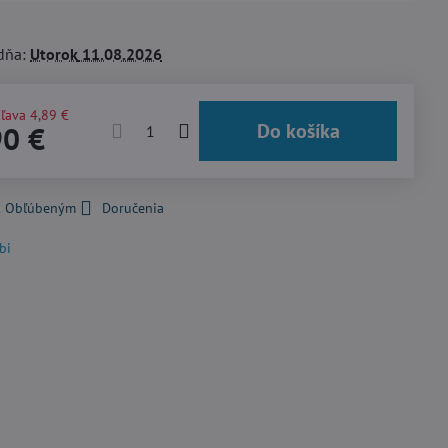
dňa:
Utorok
11.08.2026
ľava
4,89 €
Do košíka
90 €
 k Obľúbeným
Doručenia
bi