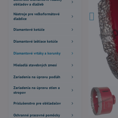
obkladov a dlažieb
Nástroje pre veľkoformátové
dlaždice
Diamantové kotúče
Diamantové leštiace kotúče
Diamantové vrtáky a korunky
Miešadlá stavebných zmesí
Zariadenia na úpravu podláh
Zariadenia na úpravu stien a
stropov
Príslušenstvo pre obkladačov
Ochranné pracovné pomôcky