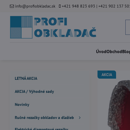
info@profiobkladac.sk
+421 948 823 693 | +421 902 137 50
Úvod
Obchod
Blo
AKCIA
LETNÁ AKCIA
AKCIA / Výhodné sady
Novinky
Ručné rezačky obkladov a dlažieb
Elektrické diamantové rezačky