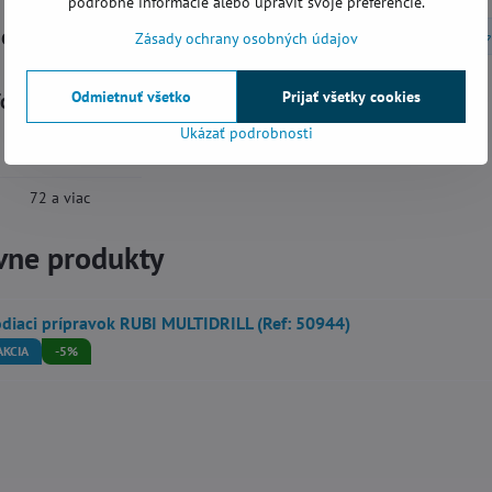
podrobné informácie alebo upraviť svoje preferencie.
górie
Diamantové vrtáky a korunky
Vŕtanie na sucho
Zásady ochrany osobných údajov
Odmietnuť všetko
Prijať všetky cookies
formácie
Ukázať podrobnosti
Vŕtanie na sucho
72 a viac
vne produkty
diaci prípravok RUBI MULTIDRILL (Ref: 50944)
AKCIA
-5%