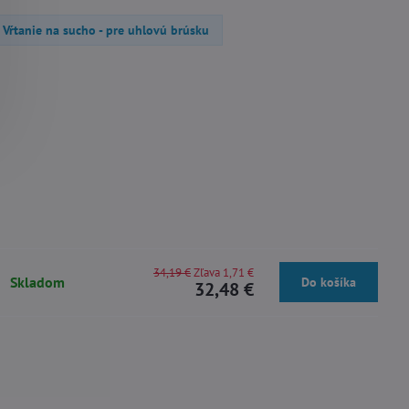
Vŕtanie na sucho - pre uhlovú brúsku
34,19 €
Zľava 1,71 €
Skladom
Do košíka
32,48 €