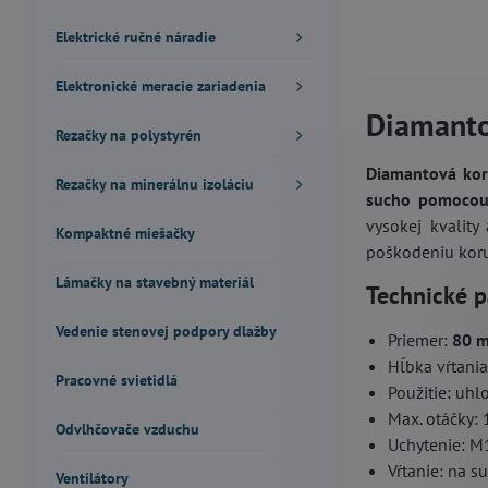
Elektrické ručné náradie
Elektronické meracie zariadenia
Diamant
Rezačky na polystyrén
Diamantová ko
Rezačky na minerálnu izoláciu
sucho pomocou
vysokej kvality
Kompaktné miešačky
poškodeniu kor
Lámačky na stavebný materiál
Technické p
Vedenie stenovej podpory dlažby
Priemer:
80 
Hĺbka vŕtani
Pracovné svietidlá
Použitie: uhl
Max. otáčky: 
Odvlhčovače vzduchu
Uchytenie: M
Vŕtanie: na s
Ventilátory