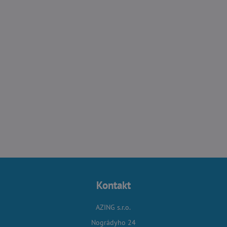
Kontakt
AZING s.r.o.
Nográdyho 24