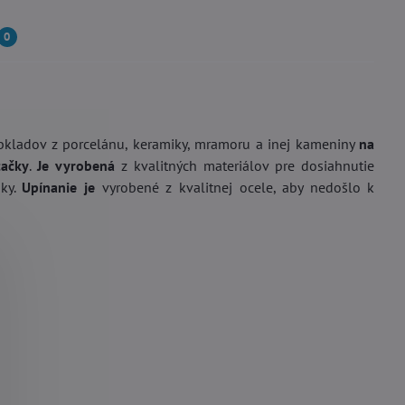
0
obkladov z porcelánu, keramiky, mramoru a inej kameniny
na
tačky
.
Je vyrobená
z kvalitných materiálov pre dosiahnutie
nky.
Upínanie je
vyrobené z kvalitnej ocele, aby nedošlo k