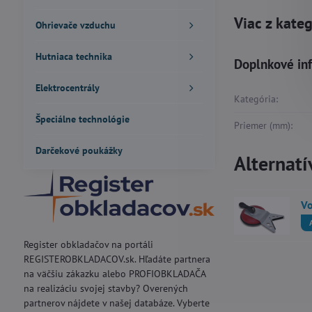
Viac z kate
Ohrievače vzduchu
Hutniaca technika
Doplnkové in
Elektrocentrály
Kategória:
Špeciálne technológie
Priemer (mm):
Darčekové poukážky
Alternatí
Vo
Register obkladačov na portáli
REGISTEROBKLADACOV.sk. Hľadáte partnera
na väčšiu zákazku alebo PROFIOBKLADAČA
na realizáciu svojej stavby? Overených
partnerov nájdete v našej databáze. Vyberte