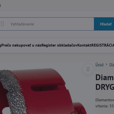
1
Hľadať
g
Prečo nakupovať u nás
Register obkladačov
Kontakt
REGISTRÁCIA
Úvod
Di
Diam
DRYG
Diamantová
vŕtania: 3