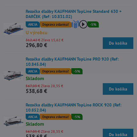
Rezačka dlažby KAUFMANN TopLine Standard 630 +
DARČEK (Ref: 10.831.02)
AKCIA
Doprava zdarma!
-5%
U výrobcu
312,42 €
Zľava 15,62 €
Do košíka
296,80 €
Rezačka dlažby KAUFMANN TopLine PRO 920 (Ref:
10.845.04)
AKCIA
Doprava zdarma!
-5%
Skladom
567,03 €
Zľava 28,35 €
Do košíka
538,68 €
Rezačka dlažby KAUFMANN TopLine ROCK 920 (Ref:
10.852.04)
AKCIA
Doprava zdarma!
-5%
Skladom
567,03 €
Zľava 28,35 €
Do košíka
538,68 €