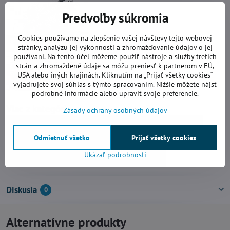
Predvoľby súkromia
Cookies používame na zlepšenie vašej návštevy tejto webovej
stránky, analýzu jej výkonnosti a zhromažďovanie údajov o jej
používaní. Na tento účel môžeme použiť nástroje a služby tretích
strán a zhromaždené údaje sa môžu preniesť k partnerom v EÚ,
USA alebo iných krajinách. Kliknutím na „Prijať všetky cookies“
vyjadrujete svoj súhlas s týmto spracovaním. Nižšie môžete nájsť
podrobné informácie alebo upraviť svoje preferencie.
Viac z kategórie
Zásady ochrany osobných údajov
Ručné rezačky obkladov a dlažieb
Príslušenstvo
Odmietnuť všetko
Prijať všetky cookies
Rezačky KAUFMANN
Ručné rezačky KAUFMANN
Ukázať podrobnosti
Príslušenstvo a náhradné diely KAUFMANN
Diskusia
0
Alternatívne produkty