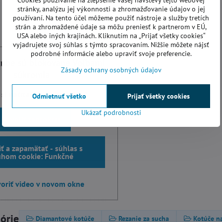
Cookies používame na zlepšenie vašej návštevy tejto webovej
stránky, analýzu jej výkonnosti a zhromažďovanie údajov o jej
používaní. Na tento účel môžeme použiť nástroje a služby tretích
strán a zhromaždené údaje sa môžu preniesť k partnerom v EÚ,
USA alebo iných krajinách. Kliknutím na „Prijať všetky cookies“
vyjadrujete svoj súhlas s týmto spracovaním. Nižšie môžete nájsť
podrobné informácie alebo upraviť svoje preferencie.
tube sú blokované Voľbami
Zásady ochrany osobných údajov
súkromia
 si načítať Youtube video?
Odmietnuť všetko
Prijať všetky cookies
Ukázať podrobnosti
Povoliť tentokrát
iť a zapamätať - súhlas s
uhom cookie: Funkčné
oriť video v novom okne
górie
Diamantové kotúče
Rezanie za sucha
Kotúče na