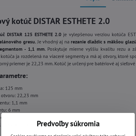
vý kotúč DISTAR ESTHETE 2.0
túč DISTAR 125 ESTHETE 2.0
je vylepšenou verziou kotúča ES
celánového gresu.
Je vhodný aj na
rezanie dlaždíc s mäkšou glazú
segmentom - 1,1 mm
. Poskytuje mierne vyššiu kvalitu rezu a 
otúča ja rozdelená na viaceré segmenty a má aj otvory, ktoré spo
rný priemer je 22,23 mm. Kotúč je určený pre batériové aj sieťové
arametre:
ča: 125 mm
. otvoru: 22,23 mm
entu: 1,1 mm
ntu: 6 mm
ucho
Predvoľby súkromia
12250 ot./min.