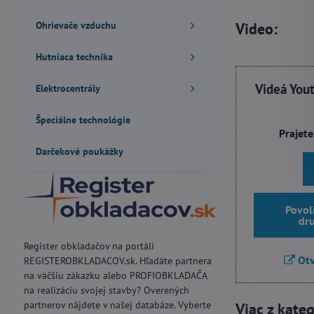
Ohrievače vzduchu
Video:
Hutniaca technika
Videá You
Elektrocentrály
Špeciálne technológie
Prajete
Darčekové poukážky
Povol
dr
Register obkladačov na portáli
Otv
REGISTEROBKLADACOV.sk. Hľadáte partnera
na väčšiu zákazku alebo PROFIOBKLADAČA
na realizáciu svojej stavby? Overených
partnerov nájdete v našej databáze. Vyberte
Viac z kate