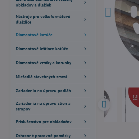
obkladov a dlažieb
Nástroje pre veľkoformátové
dlaždice
Diamantové kotúče
Diamantové leštiace kotúče
Diamantové vrtáky a korunky
Miešadlá stavebných zmesí
Zariadenia na úpravu podláh
Zariadenia na úpravu stien a
stropov
Príslušenstvo pre obkladačov
Ochranné pracovné pomôcky