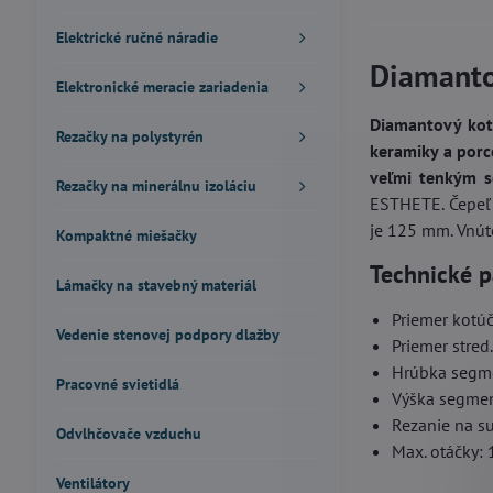
Elektrické ručné náradie
Diamanto
Elektronické meracie zariadenia
Diamantový ko
Rezačky na polystyrén
keramiky a por
veľmi tenkým 
Rezačky na minerálnu izoláciu
ESTHETE. Čepeľ k
je 125 mm. Vnúto
Kompaktné miešačky
Technické p
Lámačky na stavebný materiál
Priemer kotú
Vedenie stenovej podpory dlažby
Priemer stred
Hrúbka segm
Pracovné svietidlá
Výška segme
Rezanie na s
Odvlhčovače vzduchu
Max. otáčky: 
Ventilátory