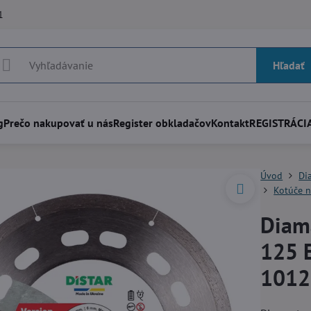
1
Hľadať
g
Prečo nakupovať u nás
Register obkladačov
Kontakt
REGISTRÁCIA
Úvod
Di
Kotúče n
Diam
125 E
1012