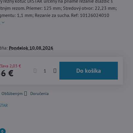
 rezný kotúč DISTAR určený na priame rezanie dlaždíc s
itným rezom. Priemer: 125 mm; Stredový otvor: 22,23 mm;
gmentu: 1,1 mm; Rezanie za sucha. Ref: 10126024010
c
dňa:
Pondelok
10.08.2026
Zľava
2,03 €
Do košíka
56 €
 k Obľúbeným
Doručenia
STAR
0