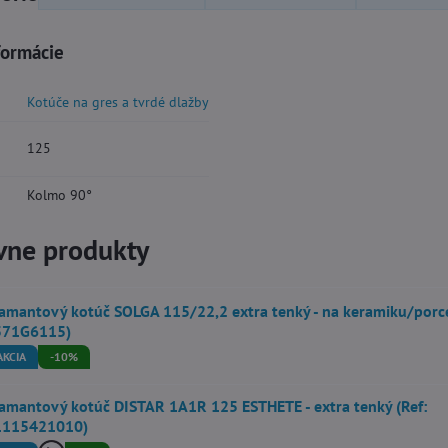
formácie
Kotúče na gres a tvrdé dlažby
125
Kolmo 90°
vne produkty
amantový kotúč SOLGA 115/22,2 extra tenký - na keramiku/porce
571G6115)
AKCIA
-10%
amantový kotúč DISTAR 1A1R 125 ESTHETE - extra tenký (Ref:
1115421010)