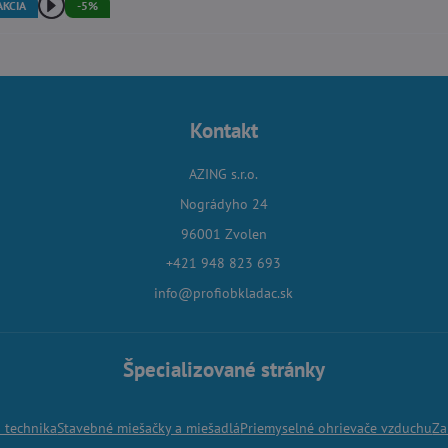
AKCIA
-5%
Kontakt
AZING s.r.o.
Nográdyho 24
96001 Zvolen
+421 948 823 693
info@profiobkladac.sk
Špecializované stránky
á technika
Stavebné miešačky a miešadlá
Priemyselné ohrievače vzduchu
Za