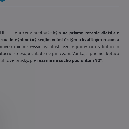
THETE. Je určený predovšetkým
na priame rezanie dlaždíc z
rou. Je výnimočný svojim veľmi čistým a kvalitným rezom a
zároveň mierne vyššiu rýchlosť rezu v porovnaní s kotúčom
ločne zlepšujú chladenie pri rezaní. Vonkajší priemer kotúča
 uhlové brúsky, pre
rezanie na sucho pod uhlom 90°
.