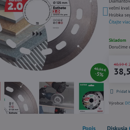
Diamantový
veľmi kval
Hrúbka se
Čítajte via
Skladom
Doručíme 
40,59 €
38,
40,59 €
5%
Pridať
Výrobca:
DI
Popis
Diskusia