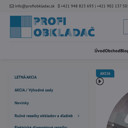
info@profiobkladac.sk
+421 948 823 693 | +421 902 137 50
Úvod
Obchod
Blo
AKCIA
LETNÁ AKCIA
AKCIA / Výhodné sady
Novinky
Ručné rezačky obkladov a dlažieb
Elektrické diamantové rezačky