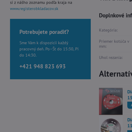
si z nášho zoznamu podľa kraja na
www.registerobkladacov.sk
Doplnkové in
Kategória:
Potrebujete poradiť?
Priemer kotúča v
Sme Vám k dispozícii každý
mm:
pracovný deň. Po–Št do 15:30, Pi
do 14:30.
Uhol rezania:
+421 948 823 693
Alternatí
Di
1
Di
1