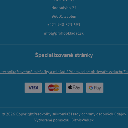
Nográdyho 24
96001 Zvolen
+421 948 823 693
info@profiobkladac.sk
Špecializované stránky
á technika
Stavebné miešačky a miešadlá
Priemyselné ohrievače vzduchu
Za
©
2026
Copyright
Predvoľby súkromia
Zásady ochrany osobných údajov
Vytvorené pomocou:
BiznisWeb.sk