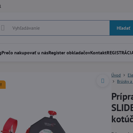
1
Hľadať
g
Prečo nakupovať u nás
Register obkladačov
Kontakt
REGISTRÁCIA
Úvod
El
Brúsky a
!
Príp
SLIDE
kotú