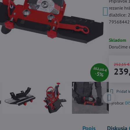
Prípravok 
rezanie hr
dlaždice: 
7956844
Skladom
Doručíme 
252,15 €
239
252,15 €
5%
Pridať
Výrobca:
DI
Popis
Diskusia