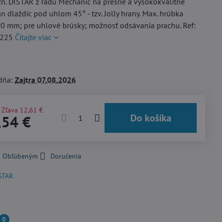
zn. DISTAR z radu Mechanic na presné a vysokokvalitné
án dlaždíc pod uhlom 45° - tzv. Jolly hrany. Max. hrúbka
20 mm; pre uhlové brúsky; možnosť odsávania prachu. Ref:
2225
Čítajte viac
dňa:
Zajtra
07.08.2026
Zľava
12,61 €
Do košíka
,54 €
 k Obľúbeným
Doručenia
STAR
0