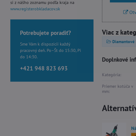
si z nášho zoznamu podľa kraja na
www.registerobkladacov.sk
Otv
Viac z kate
Potrebujete poradiť?
Diamantové 
Sme Vám k dispozícii každý
pracovný deň. Po–Št do 15:30, Pi
do 14:30.
Doplnkové in
+421 948 823 693
Kategória:
Priemer kotúča v
mm:
Alternatí
Ná