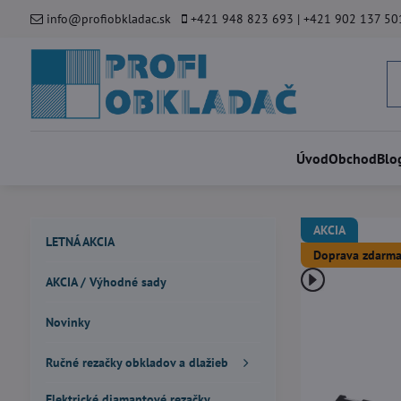
info@profiobkladac.sk
+421 948 823 693 | +421 902 137 50
Úvod
Obchod
Blo
AKCIA
LETNÁ AKCIA
Doprava zdarma
AKCIA / Výhodné sady
Novinky
Ručné rezačky obkladov a dlažieb
Elektrické diamantové rezačky