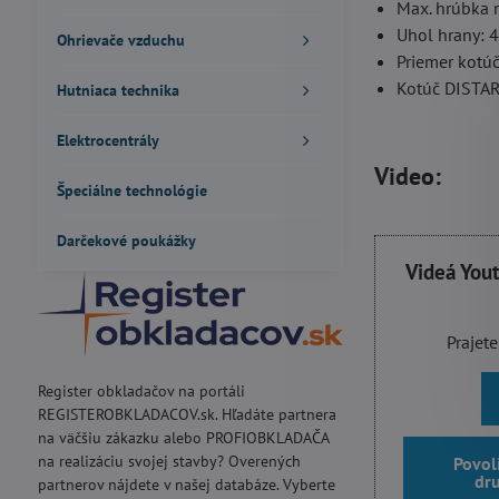
Max. hrúbka 
Uhol hrany: 
Ohrievače vzduchu
Priemer kotú
Kotúč DISTA
Hutniaca technika
Elektrocentrály
Video:
Špeciálne technológie
Darčekové poukážky
Videá You
Prajete
Register obkladačov na portáli
REGISTEROBKLADACOV.sk. Hľadáte partnera
na väčšiu zákazku alebo PROFIOBKLADAČA
na realizáciu svojej stavby? Overených
Povol
dr
partnerov nájdete v našej databáze. Vyberte