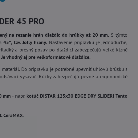
LIDER 45 PRO
ený na rezanie hrán dlaždíc do hrúbky až 20 mm.
S týmto
5°, tzv. Jolly hrany.
Nastavenie prípravku je jednoduché,
Hladký a presný posuv po dlaždici zabezpečujú veľké klzné
 Je vhodný aj pre veľkoformátové dlaždice.
 a materiál. Do prípravku je potrebné upevniť uhlovú brúsku s
dsávací vysávač. Rúčky zabezpečujú pevné a ergonomické
30 mm
- napr.
kotúč DISTAR 125x30 EDGE DRY SLIDER!
Tento
C CeraMAX
.