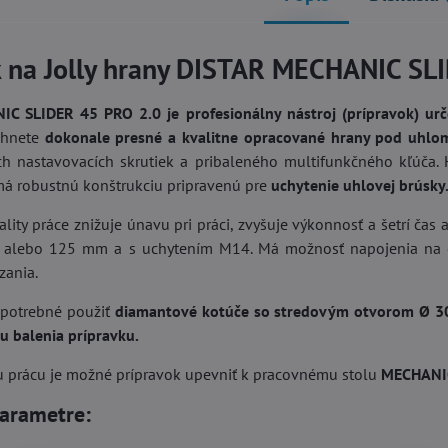
k na Jolly hrany DISTAR MECHANIC S
C SLIDER 45 PRO 2.0 je profesionálny nástroj (prípravok) urč
ahnete
dokonale presné a kvalitne opracované hrany pod uhlom 4
 nastavovacích skrutiek a pribaleného multifunkčného kľúča. 
 má robustnú konštrukciu pripravenú pre
uchytenie uhlovej brúsky.
lity práce znižuje únavu pri práci, zvyšuje výkonnosť a šetrí čas
alebo 125 mm a s uchytením M14. Má možnosť napojenia na o
zania.
e potrebné použiť
diamantové kotúče so stredovým otvorom Ø 
u balenia prípravku.
u prácu je možné prípravok upevniť k pracovnému stolu
MECHANI
arametre: