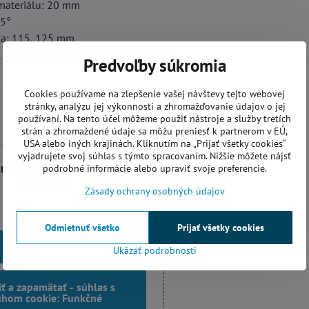
materiálu: 20 mm
45°
ča: 115, 125 mm
R 125x30 EDGE DRY SLIDER v balení
Predvoľby súkromia
Cookies používame na zlepšenie vašej návštevy tejto webovej
stránky, analýzu jej výkonnosti a zhromažďovanie údajov o jej
používaní. Na tento účel môžeme použiť nástroje a služby tretích
strán a zhromaždené údaje sa môžu preniesť k partnerom v EÚ,
USA alebo iných krajinách. Kliknutím na „Prijať všetky cookies“
vyjadrujete svoj súhlas s týmto spracovaním. Nižšie môžete nájsť
tube sú blokované Voľbami
podrobné informácie alebo upraviť svoje preferencie.
súkromia
Zásady ochrany osobných údajov
 si načítať Youtube video?
Odmietnuť všetko
Prijať všetky cookies
Povoliť tentokrát
Ukázať podrobnosti
iť a zapamätať - súhlas s
uhom cookie: Funkčné