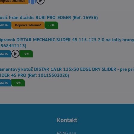
Doprava zdarma!
úsič hrán dlaždíc RUBI PRO-EDGER (Ref: 16956)
AKCIA
Doprava zdarma!
-5%
ípravok DISTAR MECHANIC SLIDER 45 115-125 2.0 na Jolly hrany 
9568442113)
AKCIA
-5%
amantový kotúč DISTAR 1A1R 125x30 EDGE DRY SLIDER - pre pr
IDER 45 PRO (Ref: 10115502020)
AKCIA
-5%
Kontakt
AZING s.r.o.