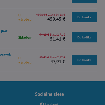
U
483,64 €
Zľava 24,18 €
Do košíka
459,45 €
výrobcu
(Ref:
54,12 €
Zľava 2,71 €
Skladom
Do košíka
51,41 €
ípravok
50,43 €
Zľava 2,52 €
U
Do košíka
47,91 €
výrobcu
Sociálne siete
Facebook