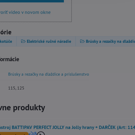
oriť video v novom okne
górie
kotúče
Elektrické ručné náradie
Brúsky a rezačky na dlaždi
formácie
Brúsky a rezačky na dlaždice a príslušenstvo
115, 125
vne produkty
stroj BATTIPAV PERFECT JOLLY na Jolly hrany + DARČEK (Art: 11