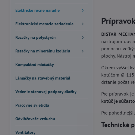
Elektrické ručné náradie
Prípravo
Elektronické meracie zariadenia
DISTAR MECHANI
Rezačky na polystyrén
nástrojom dosi
pomocou veľkých
Rezačky na minerálnu izoláciu
plochy. Nástroj
Kompaktné miešačky
Okrem vyššej kva
kotúčom Ø 115 
Lámačky na stavebný materiál
držanie počas re
Vedenie stenovej podpory dlažby
Pre prípravok j
kotúč je súčasťo
Pracovné svietidlá
Pre pohodlnejši
Odvlhčovače vzduchu
Technické p
Ventilátory