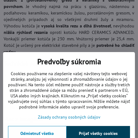
dlaždíc z (porcelánového) gresu a keramiky s dekoratívnym
povrchom
. Je vhodný najmä na prácu s glazúrou, nástennou a
podlahovou keramikou, keramickou žulou, porcelánovým gresom, v
ojedinelých prípadoch aj so všetkými druhmi žuly a mramoru.
Výhodou kotúča je
vysoká kvalita rezu a dlhá životnosť
, nevýhodou
nižšia rýchlosť rezania
oproti kotúču HARD CERAMICS ADVANCED.
Vonkajší priemer kotúča je 230 mm. Vnútorný priemer je 25,4 mm.
Kotúč je určený pre elektrické stavebné píly a je
potrebné ho chladiť
vodou
.
Predvoľby súkromia
Technické parametre:
Cookies používame na zlepšenie vašej návštevy tejto webovej
Priemer kotúča: 230 mm
stránky, analýzu jej výkonnosti a zhromažďovanie údajov o jej
Priemer stred. otvoru: 25,4 mm
používaní. Na tento účel môžeme použiť nástroje a služby tretích
Výška segmentu: 10 mm
strán a zhromaždené údaje sa môžu preniesť k partnerom v EÚ,
Hrúbka segmentu: 1,6 mm
USA alebo iných krajinách. Kliknutím na „Prijať všetky cookies“
Chladenie vodou
vyjadrujete svoj súhlas s týmto spracovaním. Nižšie môžete nájsť
podrobné informácie alebo upraviť svoje preferencie.
Max. otáčky: 3300 ot./min.
Zásady ochrany osobných údajov
Viac z kategórie
Diamantové kotúče
Rezanie za mokra
Odmietnuť všetko
Prijať všetky cookies