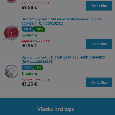
73,55 €
Zľava 3,68 €
Do košíka
69,88 €
Diamantový kotúč SOLGA na tvrdú keramiku a gres
230/25,4 (Ref: 20010231)
AKCIA
-10%
Skladom
45,51 €
Zľava 4,55 €
Do košíka
40,96 €
Diamantový kotúč DISTAR 1A1R 250 HARD CERAMICS
(Ref: 11120048019)
AKCIA
-5%
Skladom
45,51 €
Zľava 2,28 €
Do košíka
43,23 €
Všetko k nákupu