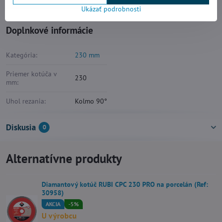
Kotúče na gres a tvrdú dlažbu
230 mm
Ukázať podrobnosti
Doplnkové informácie
Kategória:
230 mm
Priemer kotúča v
230
mm:
Uhol rezania:
Kolmo 90°
Diskusia
0
Alternatívne produkty
Diamantový kotúč RUBI CPC 230 PRO na porcelán (Ref:
30958)
AKCIA
-5%
U výrobcu