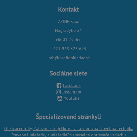
Kontakt
AZING s.r.o.
Nográdyho 24
96001 Zvolen
+421 948 823 693
info@profiobkladac.sk
Sociálne siete
Facebook
Instagram
Youtube
Špecializované stránky
Elektrocentrály, Záložné zdroje
Hutniaca a vibračná stavebná technika
Stavebné miešačky a miešadlá
Priemyselné ohrievače vzduchu