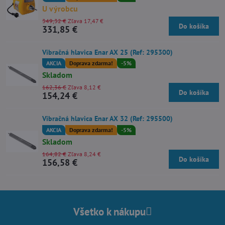
U výrobcu
349,32 €
Zľava 17,47 €
Do košíka
331,85 €
Vibračná hlavica Enar AX 25 (Ref: 295300)
AKCIA
Doprava zdarma!
-5%
Skladom
162,36 €
Zľava 8,12 €
Do košíka
154,24 €
Vibračná hlavica Enar AX 32 (Ref: 295500)
AKCIA
Doprava zdarma!
-5%
Skladom
164,82 €
Zľava 8,24 €
Do košíka
156,58 €
Všetko k nákupu