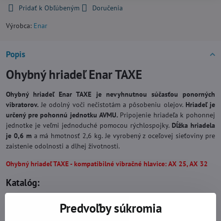
Pridať k Obľúbeným
Doručenia
Výrobca:
Enar
Popis
Ohybný hriadeľ Enar TAXE
Ohybný hriadeľ Enar TAXE je nevyhnutnou súčasťou ponorných
vibratorov.
Je odolný voči nečistotám a pôsobeniu olejov.
Hriadeľ je
určený pre pohonnú jednotku AVMU.
Pripojenie hriadeľa k pohonnej
jednotke je veľmi jednoduché pomocou rýchlospojky.
Dĺžka hriadela
je 0,6 m
a má hmotnosť 2,6 kg. Je vyrobený z oceľovej sieťoviny pre
zaistenie odolnosti a dlhej životnosti.
Ohybný hriadeľ TAXE - kompatibilné vibračné hlavice: AX 25, AX 32
Katalóg:
Predvoľby súkromia