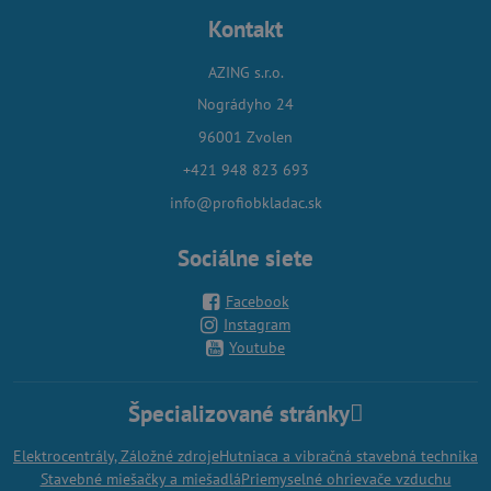
Kontakt
AZING s.r.o.
Nográdyho 24
96001 Zvolen
+421 948 823 693
info@profiobkladac.sk
Sociálne siete
Facebook
Instagram
Youtube
Špecializované stránky
Elektrocentrály, Záložné zdroje
Hutniaca a vibračná stavebná technika
Stavebné miešačky a miešadlá
Priemyselné ohrievače vzduchu