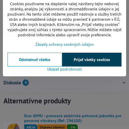
Cookies používame na zlepšenie vašej návštevy tejto webovej
stránky, analýzu jej výkonnosti a zhromažďovanie údajov o jej
používaní. Na tento účel môžeme použiť nástroje a služby tretích
strán a zhromaždené údaje sa môžu preniesť k partnerom v EÚ,
USA alebo iných krajinách. Kliknutím na „Prijať všetky cookies“
vyjadrujete svoj súhlas s týmto spracovaním. Nižšie môžete nájsť
podrobné informácie alebo upraviť svoje preferencie.
Zásady ochrany osobných údajov
Viac z kategórie
Hutniaca technika
Zhutňovanie betónu
Odmietnuť všetko
Prijať všetky cookies
Ohybné hriadele
Ukázať podrobnosti
Diskusia
0
Alternatívne produkty
Enar AVMU - prenosná elektrická pohonná jednotka pre
ponorné vibrátory (Ref: 296100)
AKCIA
Doprava zdarma!
-5%