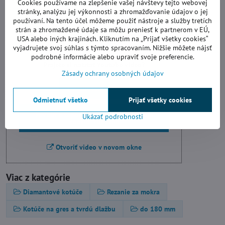
Cookies používame na zlepšenie vašej návštevy tejto webovej
stránky, analýzu jej výkonnosti a zhromažďovanie údajov o jej
používaní. Na tento účel môžeme použiť nástroje a služby tretích
strán a zhromaždené údaje sa môžu preniesť k partnerom v EÚ,
Videá Youtube sú blokované Voľbami
USA alebo iných krajinách. Kliknutím na „Prijať všetky cookies“
súkromia
vyjadrujete svoj súhlas s týmto spracovaním. Nižšie môžete nájsť
podrobné informácie alebo upraviť svoje preferencie.
Prajete si načítať Youtube video?
Zásady ochrany osobných údajov
Povoliť tentokrát
Odmietnuť všetko
Prijať všetky cookies
Povoliť a zapamätať - súhlas s druhom
Ukázať podrobnosti
cookie: Funkčné
Otvoriť video v novom okne
Viac z kategórie
Diamantové kotúče
Rezanie za mokra
Kotúče na gres a tvrdú dlažbu
do 180 mm