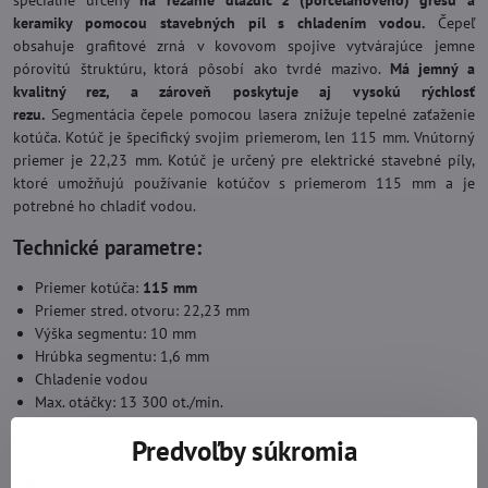
špeciálne určený
na rezanie dlaždíc z (porcelánového) gresu a
keramiky pomocou stavebných píl s chladením vodou.
Čepeľ
obsahuje grafitové zrná v kovovom spojive vytvárajúce jemne
pórovitú štruktúru, ktorá pôsobí ako tvrdé mazivo.
Má jemný a
kvalitný rez, a zároveň poskytuje aj vysokú rýchlosť
rezu.
Segmentácia čepele pomocou lasera znižuje tepelné zaťaženie
kotúča. Kotúč je špecifický svojim priemerom, len 115 mm. Vnútorný
priemer je 22,23 mm. Kotúč je určený pre elektrické stavebné píly,
ktoré umožňujú používanie kotúčov s priemerom 115 mm a je
potrebné ho chladiť vodou.
Technické parametre:
Priemer kotúča:
115 mm
Priemer stred. otvoru: 22,23 mm
Výška segmentu: 10 mm
Hrúbka segmentu: 1,6 mm
Chladenie vodou
Max. otáčky: 13 300 ot./min.
Predvoľby súkromia
Video: