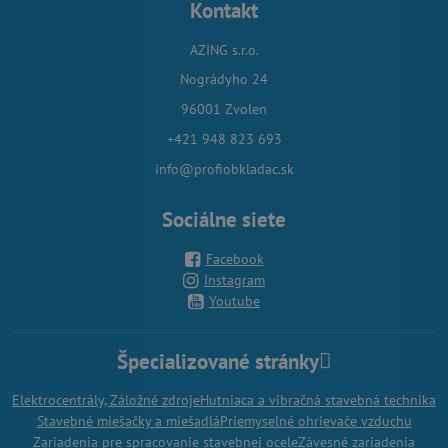
Kontakt
AZING s.r.o.
Nográdyho 24
96001 Zvolen
+421 948 823 693
info@profiobkladac.sk
Sociálne siete
Facebook
Instagram
Youtube
Špecializované stránky
Elektrocentrály, Záložné zdroje
Hutniaca a vibračná stavebná technika
Stavebné miešačky a miešadlá
Priemyselné ohrievače vzduchu
Zariadenia pre spracovanie stavebnej ocele
Závesné zariadenia