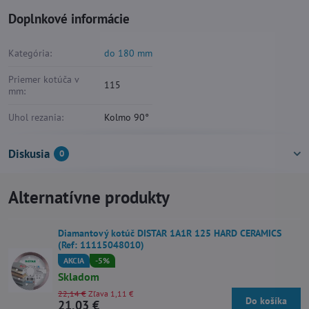
Doplnkové informácie
Kategória:
do 180 mm
Priemer kotúča v
115
mm:
Uhol rezania:
Kolmo 90°
Diskusia
0
Alternatívne produkty
Diamantový kotúč DISTAR 1A1R 125 HARD CERAMICS
(Ref: 11115048010)
AKCIA
-5%
Skladom
22,14 €
Zľava 1,11 €
Do košíka
21,03 €