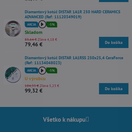
Diamantový kotúč DISTAR 1A1R 250 HARD CERAMICS
ADVANCED (Ref: 11120349019)
AKCIA
-5%
Skladom
83,64 €
Zľava 4,18 €
Do košíka
79,46 €
Diamantový kotúč DISTAR 1A1RSS 250x25,4 CeraForce
(Ref: 11134048023)
AKCIA
-5%
U výrobcu
104,55 €
Zľava 5,23 €
Do košíka
99,32 €
Všetko k nákupu