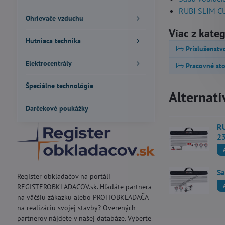
RUBI SLIM CU
Ohrievače vzduchu
Viac z kate
Hutniaca technika
Príslušenstv
Elektrocentrály
Pracovné sto
Špeciálne technológie
Alternatí
Darčekové poukážky
RU
2
Sa
Register obkladačov na portáli
REGISTEROBKLADACOV.sk. Hľadáte partnera
na väčšiu zákazku alebo PROFIOBKLADAČA
na realizáciu svojej stavby? Overených
partnerov nájdete v našej databáze. Vyberte