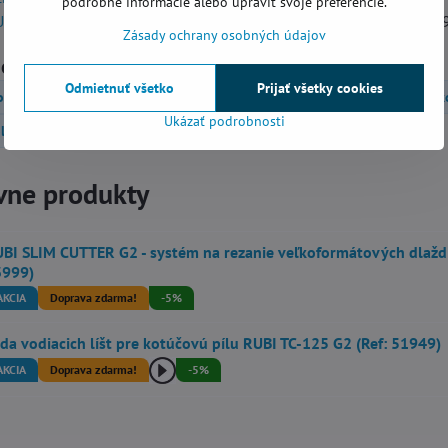
podrobné informácie alebo upraviť svoje preferencie.
TTER G2 - systém na rezanie veľkoformátových dlaždíc
(Ref: 239
Zásady ochrany osobných údajov
górie
Odmietnuť všetko
Prijať všetky cookies
o pre obkladačov
Pomocné príslušenstvo
Nástroje pre veľ
Ukázať podrobnosti
ly a upevňovacie nástroje
vne produkty
BI SLIM CUTTER G2 - systém na rezanie veľkoformátových dlaždí
3999)
AKCIA
Doprava zdarma!
-5%
da vodiacich líšt pre kotúčovú pílu RUBI TC-125 G2 (Ref: 51949)
AKCIA
Doprava zdarma!
-5%