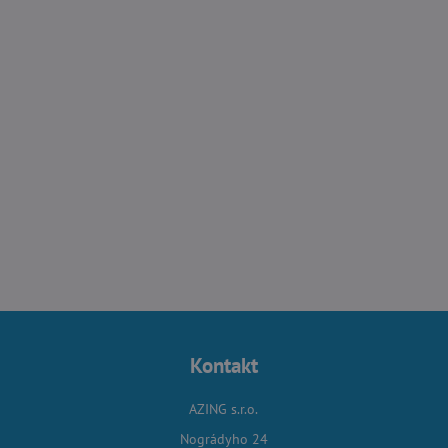
Kontakt
AZING s.r.o.
Nográdyho 24