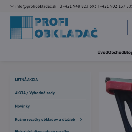
info@profiobkladac.sk
+421 948 823 693 | +421 902 137 50
Úvod
Obchod
Blo
LETNÁ AKCIA
AKCIA / Výhodné sady
Novinky
Ručné rezačky obkladov a dlažieb
Elektrické diamantové rezačky