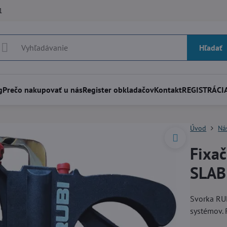
1
Hľadať
g
Prečo nakupovať u nás
Register obkladačov
Kontakt
REGISTRÁCIA
Úvod
Ná
Fixač
SLAB
Svorka RUB
systémov.