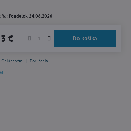
dňa:
Pondelok
24.08.2026
13 €
Do košíka
 k Obľúbeným
Doručenia
bi