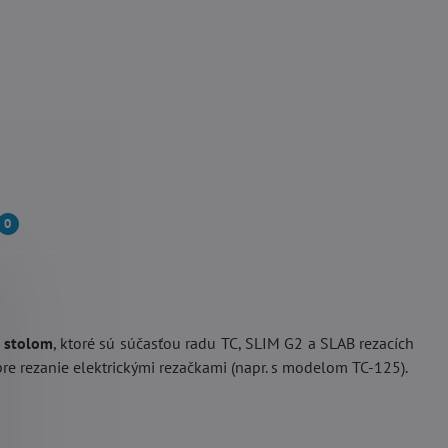
0
m stolom
, ktoré sú súčasťou radu TC, SLIM G2 a SLAB rezacích
pre rezanie elektrickými rezačkami (napr. s modelom TC-125).