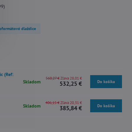
99)
koformátové dlaždice
c (Ref:
560,27 €
Zľava 28,01 €
Skladom
Do košíka
532,25 €
406,15 €
Zľava 20,31 €
Skladom
Do košíka
385,84 €