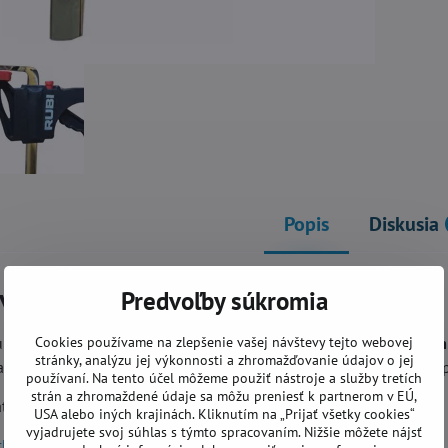
Popis
Diskusia
svorka RUBI
Predvoľby súkromia
Cookies používame na zlepšenie vašej návštevy tejto webovej
určená pre
upevnenie dlaždíc k vodiacim lištám alebo pracovný
stránky, analýzu jej výkonnosti a zhromažďovanie údajov o jej
 zvyšuje silu upevnenia dlaždice počas pílenia. Je zvlášť vhodná 
používaní. Na tento účel môžeme použiť nástroje a služby tretích
strán a zhromaždené údaje sa môžu preniesť k partnerom v EÚ,
tibilná s nasledovnými produktami:
USA alebo iných krajinách. Kliknutím na „Prijať všetky cookies“
vyjadrujete svoj súhlas s týmto spracovaním. Nižšie môžete nájsť
h líšt pre kotúčovú pílu RUBI TC-125 G2
(Ref: 51949)