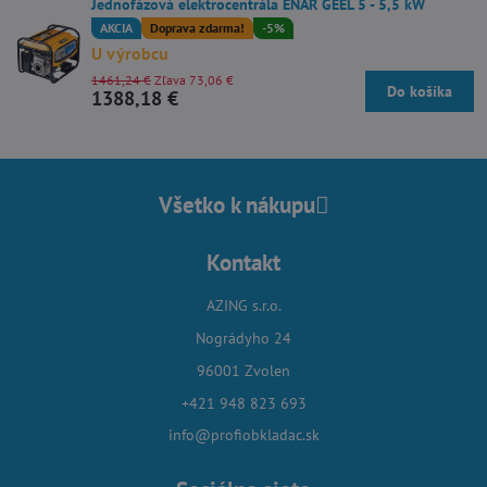
Jednofázová elektrocentrála ENAR GEEL 5 - 5,5 kW
AKCIA
Doprava zdarma!
-5%
U výrobcu
1461,24 €
Zľava 73,06 €
Do košíka
1388,18 €
Všetko k nákupu
Kontakt
AZING s.r.o.
Nográdyho 24
96001 Zvolen
+421 948 823 693
info@profiobkladac.sk