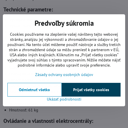
Technické parametre:
Výstupné napätie: 230 V / 50 Hz
Predvoľby súkromia
Výkon trvalý: 4,2 kVA
Výkon trvalý: 3,9 kW
Cookies používame na zlepšenie vašej návštevy tejto webovej
Výkon krátkodobý: 5,1 kVA
stránky, analýzu jej výkonnosti a zhromažďovanie údajov o jej
Výkon krátkodobý: 4,6 kW
používaní. Na tento účel môžeme použiť nástroje a služby tretích
strán a zhromaždené údaje sa môžu preniesť k partnerom v EÚ,
Účinník: 0,9
USA alebo iných krajinách. Kliknutím na „Prijať všetky cookies“
Typ motora: Honda GX270
vyjadrujete svoj súhlas s týmto spracovaním. Nižšie môžete nájsť
Palivo: Benzín
podrobné informácie alebo upraviť svoje preferencie.
Štart: Manuálny
Otáčky motora: 3000 ot./min.
Zásady ochrany osobných údajov
Objem nádrže: 5,3 litra
Čas fungovania (pri 75% záťaži): 3,17 hod.
Odmietnuť všetko
Prijať všetky cookies
Zásuvky: 1ks SCHUKO 230 V 16 A IP54 / 1ks 2P+T CEE 230 V 16 A
IP44
Ukázať podrobnosti
Rozmery (DxŠxV): 750 x 543 x 520 mm
Hmotnosť: 61 kg
Ovládanie a vlastnosti elektrocentrály: