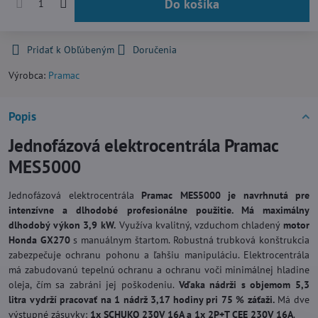
Do košíka
Pridať k Obľúbeným
Doručenia
Výrobca:
Pramac
Popis
Jednofázová elektrocentrála Pramac
MES5000
Jednofázová elektrocentrála
Pramac MES5000 je navrhnutá pre
intenzívne a dlhodobé profesionálne použitie. Má maximálny
dlhodobý výkon 3,9 kW.
Využíva kvalitný, vzduchom chladený
motor
Honda GX270
s manuálnym štartom. Robustná trubková konštrukcia
zabezpečuje ochranu pohonu a ľahšiu manipuláciu. Elektrocentrála
má zabudovanú tepelnú ochranu a ochranu voči minimálnej hladine
oleja, čím sa zabráni jej poškodeniu.
Vďaka nádrži s objemom 5,3
litra vydrží pracovať na 1 nádrž 3,17 hodiny pri 75 % záťaži.
Má dve
výstupné zásuvky:
1x SCHUKO 230V 16A a 1x 2P+T CEE 230V 16A
.