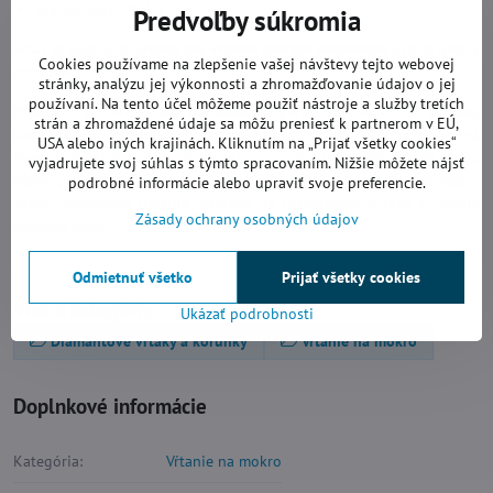
Diamantový vrták 8 mm
Predvoľby súkromia
Vrták je špeciálne
určený pre vŕtanie tvrdých materiálov
ako je gres a
Cookies používame na zlepšenie vašej návštevy tejto webovej
podobne.
stránky, analýzu jej výkonnosti a zhromažďovanie údajov o jej
používaní. Na tento účel môžeme použiť nástroje a služby tretích
POZOR
- pri vŕtaní do podkladu (lepidla, betónu, tehly a pod.)
strán a zhromaždené údaje sa môžu preniesť k partnerom v EÚ,
dochádza k výraznému opotrebovaniu vrtáku a výrazne klesá
USA alebo iných krajinách. Kliknutím na „Prijať všetky cookies“
životnosť! Najlepšie je týmto vrtákom prevŕtať tvrdý obklad alebo
vyjadrujete svoj súhlas s týmto spracovaním. Nižšie môžete nájsť
dlažbu, a potom pokračovať vidiovým vrtákom - ale bez príklepu!
podrobné informácie alebo upraviť svoje preferencie.
Týmto spôsobom ušetríte náklady na diamantové vrtáky a zvýšite
Zásady ochrany osobných údajov
rýchlosť práce.
Odmietnuť všetko
Prijať všetky cookies
Viac z kategórie
Ukázať podrobnosti
Diamantové vrtáky a korunky
Vŕtanie na mokro
Doplnkové informácie
Kategória:
Vŕtanie na mokro