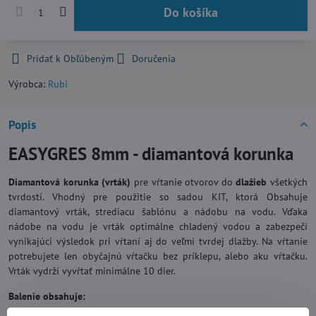
Do košíka
Pridať k Obľúbeným
Doručenia
Výrobca:
Rubi
Popis
EASYGRES 8mm - diamantová korunka
Diamantová korunka (vrták)
pre vŕtanie otvorov do
dlažieb
všetkých
tvrdostí. Vhodný pre použitie so sadou KIT, ktorá Obsahuje
diamantový vrták, strediacu šablónu a nádobu na vodu. Vďaka
nádobe na vodu je vrták optimálne chladený vodou a zabezpečí
vynikajúci výsledok pri vŕtaní aj do veľmi tvrdej dlažby. Na vŕtanie
potrebujete len obyčajnú vŕtačku bez príklepu, alebo aku vŕtačku.
Vrták vydrží vyvŕtať minimálne 10 dier.
Balenie obsahuje: