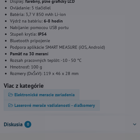
Displej:
farebný, plne grafický LCD
Ovládanie: 5 tlačidiel
Batéria: 3,7 V 850 mAh Li-ion
Výdrž na batériu:
6-8 hodín
Nabíjanie: pomocou USB portu
Stupeň krytia:
IP54
Bluetooth pripojenie
Podpora aplikácie SMART MEASURE (iOS, Android)
Pamäť na 30 meraní
Rozsah pracovných teplôt: -10 - 50 °C
Hmotnosť: 100 g
Rozmery (DxŠxV): 119 x 46 x 28 mm
Viac z kategórie
Elektronické meracie zariadenia
Laserové merače vzdialenosti - diaľkomery
Diskusia
0