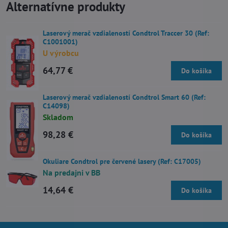
Alternatívne produkty
Laserový merač vzdialeností Condtrol Traccer 30 (Ref:
C1001001)
U výrobcu
64,77 €
Do košíka
Laserový merač vzdialeností Condtrol Smart 60 (Ref:
C14098)
Skladom
98,28 €
Do košíka
Okuliare Condtrol pre červené lasery (Ref: C17005)
Na predajni v BB
14,64 €
Do košíka