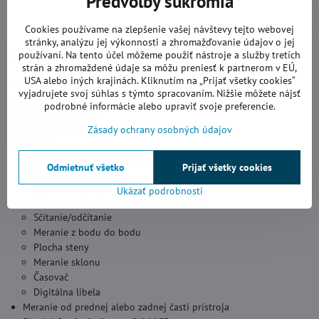
Predvoľby súkromia
Odkaz na
Android aplikáciu
Odkaz na iOS aplikáciu
Cookies používame na zlepšenie vašej návštevy tejto webovej
stránky, analýzu jej výkonnosti a zhromažďovanie údajov o jej
Technické parametre:
používaní. Na tento účel môžeme použiť nástroje a služby tretích
strán a zhromaždené údaje sa môžu preniesť k partnerom v EÚ,
USA alebo iných krajinách. Kliknutím na „Prijať všetky cookies“
Rozsah merania vzdialeností:
0,05-100 m
vyjadrujete svoj súhlas s týmto spracovaním. Nižšie môžete nájsť
Senzor:
laserový
, vln. dĺžka 635 nm, trieda II, <1 mW, červený
podrobné informácie alebo upraviť svoje preferencie.
Presnosť:
±1,5 mm
Základné meranie:
vzdialeností, plochy, objemu
Zásady ochrany osobných údajov
Funkcie:
Priame meranie do vzdialenosti 100 m
Odmietnuť všetko
Prijať všetky cookies
Kontinuálne meranie
Plocha a objem
Ukázať podrobnosti
Pytagorova veta - meranie trojuholníka
Sčítanie/odčítanie
Meranie z bodu do bodu
Plocha steny
Meranie sklonu
Časovač
Digitálna libela
Meranie od prednej alebo zadnej časti prístroja