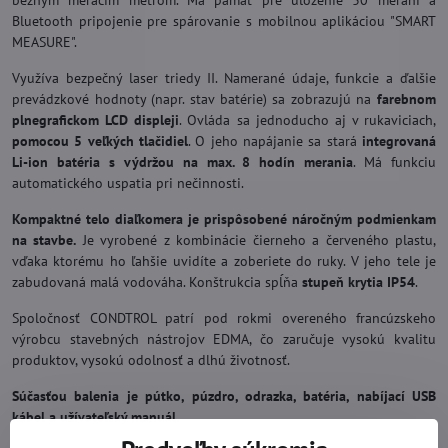
bežným meracím metrom. Má pamäť pre uloženie 30 meraní a
Bluetooth pripojenie pre spárovanie s mobilnou aplikáciou "SMART
MEASURE".
Využíva bezpečný laser triedy II. Namerané údaje, funkcie a ďalšie
prevádzkové hodnoty (napr. stav batérie) sa zobrazujú na
farebnom
plnegrafickom LCD displeji
. Ovláda sa jednoducho aj v rukaviciach,
pomocou 5 veľkých tlačidiel
. O jeho napájanie sa stará
integrovaná
Li-ion batéria s výdržou na max. 8 hodín merania
. Má funkciu
automatického uspatia pri nečinnosti.
Kompaktné telo diaľkomera je prispôsobené náročným podmienkam
na stavbe.
Je vyrobené z kombinácie čierneho a červeného plastu,
vďaka ktorému ho ľahšie uvidíte a zoberiete do ruky. V jeho tele je
zabudovaná malá vodováha. Konštrukcia spĺňa
stupeň krytia IP54
.
Spoločnosť CONDTROL patrí pod rokmi overeného francúzskeho
výrobcu stavebných nástrojov EDMA, čo zaručuje vysokú kvalitu
produktov, vysokú odolnosť a dlhú životnosť.
Súčasťou balenia je pútko, púzdro, odrazka, batéria, nabíjací USB
kábel a užívateľský manuál.