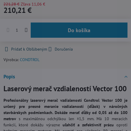
221,28 €
Zľava
11,06 €
210,21 €
Do košíka
Pridať k Obľúbeným
Doručenia
Výrobca:
CONDTROL
Popis
Laserový merač vzdialeností Vector 100
Profesionálny laserový merač vzdialeností Condtrol Vector 100 je
určený pre presné meranie vzdialeností (dĺžok) v náročných
stavbárskych podmienkach. Dokáže merať dĺžky od 0,05 až do 100
metrov
s maximálnou odchýlkou len ±1,5 mm. Má 10 meracích
funkcií, ktoré dokážu výrazne
uľahčiť a zefektívniť prácu
oproti