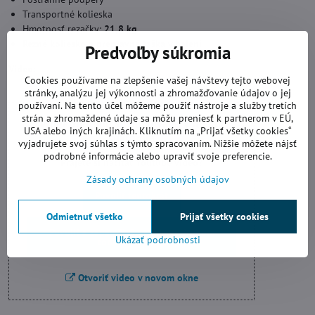
Transportné kolieska
Hmotnosť rezačky:
21,8 kg
Rezné koliesko a prepravná taška v balení
Predvoľby súkromia
Video:
Cookies používame na zlepšenie vašej návštevy tejto webovej
stránky, analýzu jej výkonnosti a zhromažďovanie údajov o jej
používaní. Na tento účel môžeme použiť nástroje a služby tretích
strán a zhromaždené údaje sa môžu preniesť k partnerom v EÚ,
Videá Youtube sú blokované Voľbami
USA alebo iných krajinách. Kliknutím na „Prijať všetky cookies“
súkromia
vyjadrujete svoj súhlas s týmto spracovaním. Nižšie môžete nájsť
podrobné informácie alebo upraviť svoje preferencie.
Prajete si načítať Youtube video?
Zásady ochrany osobných údajov
Povoliť tentokrát
Odmietnuť všetko
Prijať všetky cookies
Povoliť a zapamätať - súhlas s druhom
Ukázať podrobnosti
cookie: Funkčné
Otvoriť video v novom okne