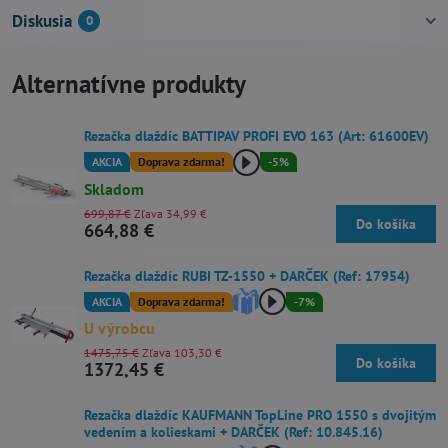
Diskusia
0
Alternatívne produkty
Rezačka dlaždíc BATTIPAV PROFI EVO 163 (Art: 61600EV)
AKCIA
Doprava zdarma!
-5%
Skladom
699,87 €
Zľava 34,99 €
Do košíka
664,88 €
Rezačka dlaždíc RUBI TZ-1550 + DARČEK (Ref: 17954)
AKCIA
Doprava zdarma!
-7%
U výrobcu
1475,75 €
Zľava 103,30 €
Do košíka
1372,45 €
Rezačka dlaždíc KAUFMANN TopLine PRO 1550 s dvojitým
vedením a kolieskami + DARČEK (Ref: 10.845.16)