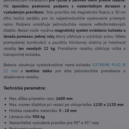
jednoduchým ovládaním
pre rýchle a zároveň veľmi presné rezanie
.
Má
špeciálnu postrannú podperu s nastaviteľným dorazom a
vystuženým pravítkom.
Toto pravítko má magnetickú fixáciu a 30 cm
dlhú bočnú zarážku pre čo najjednoduchšie opakovanie priamych
rezov. Podpera umožňuje jednoduchšie rezanie veľkoformátových
dlaždíc. Rezací vozík využíva
magnetický systém ovládania kolieska a
lámača pomocou jednej ruky
, ktorý uľahčuje a urýchľuje prácu. Vďaka
premyslenej konštrukcii a použitiu hliníkovej zliatiny je hmotnosť
rezačky
len necelých 22 kg
. Prenášanie rezačky uľahčuje rúčka a
transportné kolieska.
Balenie obsahuje vysokokvalitné rezné koliesko
EXTREME PLUS Ø
22 mm
a
textilnú tašku
pre ešte jednoduchšie prenášanie a
skladovanie rezačky.
Technické parametre:
Max. dĺžka priameho rezu:
1600 mm
Max. rozmer dlaždice pri rezaní po uhlopriečke:
1130 x 1130 mm
Hrúbka rezaného materiálu:
5 - 18 mm
Lámacia sila:
950 kg
Nastaviteľné vystužené pravítko pre 90° a 45° rezy
Postranné podpery