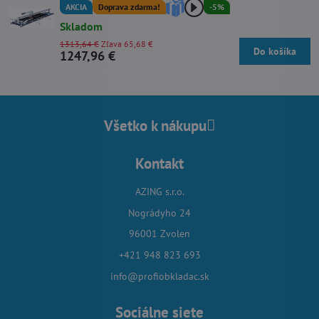
AKCIA
Doprava zdarma!
-5%
Skladom
1313,64 €
Zľava 65,68 €
Do košíka
1247,96 €
Všetko k nákupu
Kontakt
AZING s.r.o.
Nográdyho 24
96001 Zvolen
+421 948 823 693
info@profiobkladac.sk
Sociálne siete