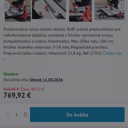
Profesionálna ručná rezačka dlaždíc RUBI určená predovšetkým pre
veľkoformátové dlaždice, vyrobená z hliníku výnimočná svojou
kompaktnosťou a nízkou hmotnosťou. Max. dĺžka rezu: 160 cm;
Hrúbka rezaného materiálu: 5-18 mm; Magnetické pravítko;
Prepravná taška v balení; Hmotnosť: 21,8 kg; Ref: 27923
Čítajte viac
Skladom
Doručíme dňa:
Utorok
11.08.2026
810,45 €
Zľava
40,52 €
769,92 €
Do košíka