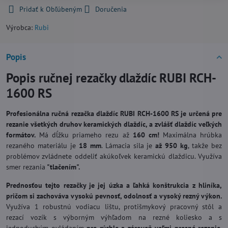
Pridať k Obľúbeným
Doručenia
Výrobca:
Rubi
Popis
Popis ručnej rezačky dlaždíc RUBI RCH-
1600 RS
Profesionálna ručná rezačka dlaždíc
RUBI RCH-1600 RS je určená pre
rezanie všetkých druhov keramických dlaždíc, a zvlášť dlaždíc veľkých
formátov.
Má dĺžku priameho rezu až
160 cm!
Maximálna hrúbka
rezaného materiálu je
18 mm
. Lámacia sila je
až 950 kg
, takže bez
problémov zvládnete oddeliť akúkoľvek keramickú dlaždicu. Využíva
smer rezania
"tlačením".
Prednosťou tejto rezačky je jej úzka a ľahká konštrukcia z hliníka,
pričom si zachováva vysokú pevnosť, odolnosť a vysoký rezný výkon.
Využíva 1 robustnú vodiacu lištu, protišmykový pracovný stôl a
rezací vozík s výborným výhľadom na rezné koliesko a s