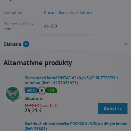
Kategória:
Brúsne diamantové kotúče
Priemer kotúča v
do 100
mm:
Diskusia
0
Alternatívne produkty
Diamantový kotúč DISTAR 45x0,6x5,8F BUTTERFLY s
prírubou (Ref: 11133053027)
AKCIA
-5%
Skladom
30,75 €
Zľava 1,54 €
Do košíka
29,21 €
Batériová uhlová vŕtačka PROXXON LWB/A s dlhým krkom
(Ref: 29805)