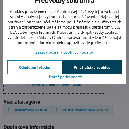
Predvoľby súkromia
Cookies používame na zlepšenie vašej návštevy tejto webovej
stránky, analýzu jej výkonnosti a zhromažďovanie údajov o jej
Videá Youtube sú blokované Voľbami
používaní. Na tento účel môžeme použiť nástroje a služby tretích
súkromia
strán a zhromaždené údaje sa môžu preniesť k partnerom v EÚ,
USA alebo iných krajinách. Kliknutím na „Prijať všetky cookies“
Prajete si načítať Youtube video?
vyjadrujete svoj súhlas s týmto spracovaním. Nižšie môžete nájsť
podrobné informácie alebo upraviť svoje preferencie.
Povoliť tentokrát
Zásady ochrany osobných údajov
Povoliť a zapamätať - súhlas s druhom
Odmietnuť všetko
Prijať všetky cookies
cookie: Funkčné
Ukázať podrobnosti
Otvoriť video v novom okne
Viac z kategórie
Diamantové kotúče
Brúsne diamantové kotúče
Doplnkové informácie