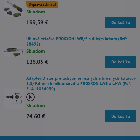
Doprava zdarma!
Skladom
199,59 €
Do košíka
Uhlová vŕtačka PROXXON LWB/E s dlhým krkom (Ref:
28492)
Skladom
126,05 €
Do košíka
Adaptér Distar pre uchytenie rezných a brúsnych kotúčov
5,8/9,6 mm k mikronáradiu PROXXON LWB a LHW (Ref:
71419034030)
Skladom
24,60 €
Do košíka