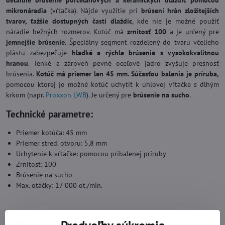
detailné brúsenie porcelánových a keramických dlaždíc pomocou
mikronáradia
(vŕtačka). Nájde využitie pri
brúsení hrán zložitejších
tvarov, ťažšie dostupných častí dlaždíc
, kde nie je možné použiť
náradie bežných rozmerov. Kotúč má
zrnitosť 100
a je určený pre
jemnejšie brúsenie
. Špeciálny segment rozdelený do tvaru včelieho
plástu zabezpečuje
hladké a rýchle brúsenie s vysokokvalitnou
hranou
. Tenké a zároveň pevné oceľové jadro zvyšuje presnosť
brúsenia.
Kotúč má priemer len 45 mm. Súčasťou balenia je príruba,
pomocou ktorej je možné kotúč uchytiť k uhlovej vŕtačke s dlhým
krkom
(napr.
Proxxon LWB
). Je určený pre
brúsenie na sucho
.
Technické parametre:
Priemer kotúča: 45 mm
Priemer stred. otvoru: 5,8 mm
Uchytenie k vŕtačke: pomocou pribalenej príruby
Zrnitosť: 100
Brúsenie na sucho
Max. otáčky: 17 000 ot./min.
Video: