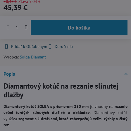
50,43 €
Zľava
5,04 €
45,39 €
Do košíka
Pridať k Obľúbeným
Doručenia
Výrobca:
Solga Diamant
Popis
Diamantový kotúč na rezanie slinutej
dlažby
Diamantový kotúč SOLGA
s priemerom 250 mm
je vhodný na
rezanie
veľmi tvrdých slinutých dlažieb a obkladov
. Diamantový kotúč
využíva
segment s J-drážkami, ktoré zabezpečujú veľmi rýchly a čistý
rez
.