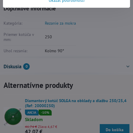
Ukázať podrobnosti
Doplnkové informácie
Kategória:
Rezanie za mokra
Priemer kotúča v
250
mm:
Uhol rezania:
Kolmo 90°
Diskusia
0
Alternatívne produkty
Diamantový kotúč SOLGA na obklady a dlažbu 250/25,4
(Ref: 20000250)
AKCIA
-10%
Skladom
46,74 €
Zľava 4,67 €
Do košíka
42,07 €