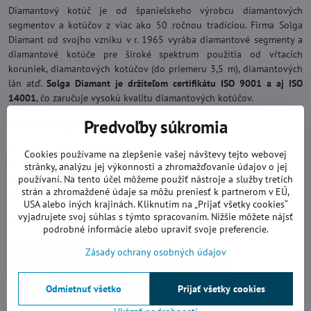
Diamantový kotúč je od španielskeho výrobcu diamantových
segmentov a kotúčov z viac ako 50 ročnou tradíciou. Firma Solga
Diamant od svojho vzniku v r. 1965 vyrába diamantové segmenty a
diamantové kotúče pre široké spektrum použitia od vŕtacích
koruniek, diamantových kotúčov (do priemeru 3,5 m), diamantových
lán atď.
Solga Diamant je držiteľom certifikátu ISO 9001 a aj ISO
14001
, čo zaručuje vysokú kvalitu diamantových kotúčov.
Technické parametre:
Predvoľby súkromia
Priemer kotúča: 250 mm
Cookies používame na zlepšenie vašej návštevy tejto webovej
Priemer hriadeľa: 25,4 mm
stránky, analýzu jej výkonnosti a zhromažďovanie údajov o jej
používaní. Na tento účel môžeme použiť nástroje a služby tretích
Hrúbka segmentu: 1,6 mm
strán a zhromaždené údaje sa môžu preniesť k partnerom v EÚ,
Výška segmentu: 7 mm
USA alebo iných krajinách. Kliknutím na „Prijať všetky cookies“
vyjadrujete svoj súhlas s týmto spracovaním. Nižšie môžete nájsť
Objednávacie číslo: 20010250
podrobné informácie alebo upraviť svoje preferencie.
Viac z kategórie
Zásady ochrany osobných údajov
Diamantové kotúče
Rezanie za mokra
Odmietnuť všetko
Prijať všetky cookies
Kotúče na gres a tvrdú dlažbu
250 mm