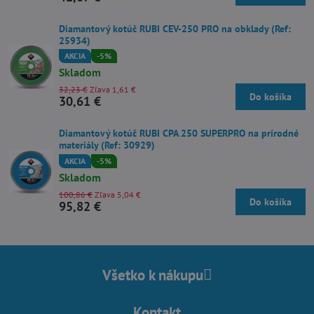
Diamantový kotúč RUBI CEV-250 PRO na obklady (Ref:
25934)
AKCIA
-5%
Skladom
32,23 €
Zľava 1,61 €
Do košíka
30,61 €
Diamantový kotúč RUBI CPA 250 SUPERPRO na prírodné
materiály (Ref: 30929)
AKCIA
-5%
Skladom
100,86 €
Zľava 5,04 €
Do košíka
95,82 €
Všetko k nákupu
Kontakt