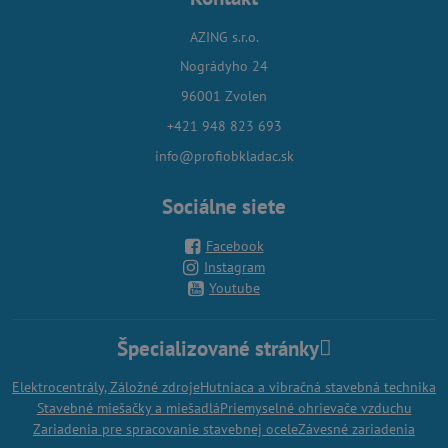
AZING s.r.o.
Nográdyho 24
96001 Zvolen
+421 948 823 693
info@profiobkladac.sk
Sociálne siete
Facebook
Instagram
Youtube
Špecializované stránky
Elektrocentrály, Záložné zdroje
Hutniaca a vibračná stavebná technika
Stavebné miešačky a miešadlá
Priemyselné ohrievače vzduchu
Zariadenia pre spracovanie stavebnej ocele
Závesné zariadenia