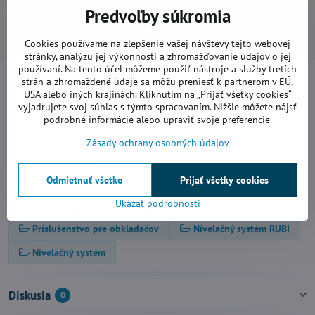
Predvoľby súkromia
Pridať k Obľúbeným
Doručenia
Výrobca:
Rubi
Cookies používame na zlepšenie vašej návštevy tejto webovej
stránky, analýzu jej výkonnosti a zhromažďovanie údajov o jej
používaní. Na tento účel môžeme použiť nástroje a služby tretích
Popis
strán a zhromaždené údaje sa môžu preniesť k partnerom v EÚ,
USA alebo iných krajinách. Kliknutím na „Prijať všetky cookies“
Nivelačné kliešte RUBI
vyjadrujete svoj súhlas s týmto spracovaním. Nižšie môžete nájsť
podrobné informácie alebo upraviť svoje preferencie.
Kliešte
RUBI zjednodušujú prácu s nivelačným systémom a
umožňujú
Zásady ochrany osobných údajov
rýchle a dokonalé pritiahnutie podstavca
k
prítlačnému adaptéru
RUBI TILE LEVEL
. Slúžia tak isto na rýchlu pokládku dlažby v
Odmietnuť všetko
Prijať všetky cookies
rovine. Kliešte sú vyhotovené z kvalitného kovu s pogumovaním.
Ukázať podrobnosti
Viac z kategórie
Príslušenstvo pre obkladačov
Nivelačný systém RUBI
Nivelačný systém
Diskusia
0