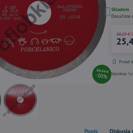
Skladom
Doručíme 
28,29 €
25,
Pridať
28,29 €
Výrobca:
So
10%
Popis
Diskusia