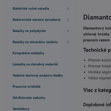
Elektrické ručné náradie
Diamanto
Elektronické meracie zariadenia
Diamantový kot
Rezačky na polystyrén
uhlovej brúsky
presným rezom
Rezačky na minerálnu izoláciu
Technické 
Kompaktné miešačky
Priemer kotú
Lámačky na stavebný materiál
Priemer hria
Hrúbka segm
Vedenie stenovej podpory dlažby
Výška segme
Pracovné svietidlá
Viac z kate
Odvlhčovače vzduchu
Doplnkové in
Ventilátory