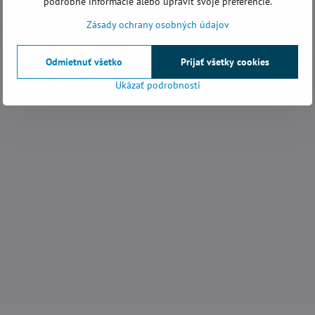
podrobné informácie alebo upraviť svoje preferencie.
Rezanie za sucha
Zásady ochrany osobných údajov
125
Odmietnuť všetko
Prijať všetky cookies
Kolmo 90°
Ukázať podrobnosti