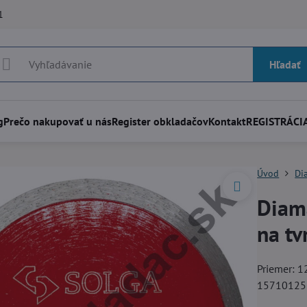
1
Hľadať
g
Prečo nakupovať u nás
Register obkladačov
Kontakt
REGISTRÁCIA
Úvod
Di
Diam
na tv
Priemer: 1
1571012