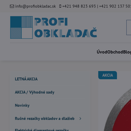
info@profiobkladac.sk
+421 948 823 693 | +421 902 137 50
Úvod
Obchod
Blo
AKCIA
LETNÁ AKCIA
AKCIA / Výhodné sady
Novinky
Ručné rezačky obkladov a dlažieb
Elektrické diamantové rezačky