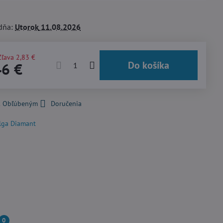
dňa:
Utorok
11.08.2026
Zľava
2,83 €
Do košíka
46 €
 k Obľúbeným
Doručenia
lga Diamant
0