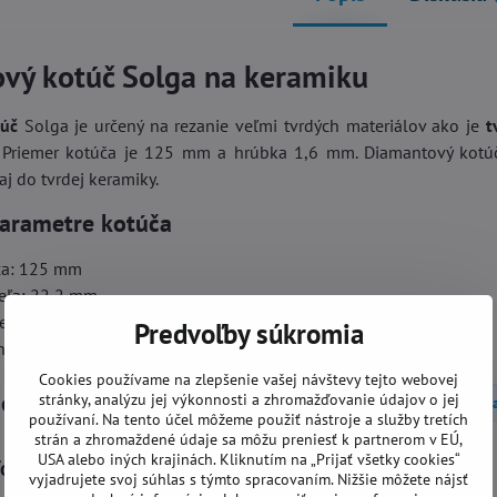
vý kotúč Solga na keramiku
úč
Solga je určený na rezanie veľmi tvrdých materiálov ako je
t
. Priemer kotúča je 125 mm a hrúbka 1,6 mm. Diamantový kotú
aj do tvrdej keramiky.
parametre kotúča
ča: 125 mm
deľa: 22,2 mm
entu: 1,6 mm
Predvoľby súkromia
ntu: 7 mm
Cookies používame na zlepšenie vašej návštevy tejto webovej
górie
stránky, analýzu jej výkonnosti a zhromažďovanie údajov o jej
Diamantové kotúče
Rezanie za sucha
Kotúče na
používaní. Na tento účel môžeme použiť nástroje a služby tretích
strán a zhromaždené údaje sa môžu preniesť k partnerom v EÚ,
USA alebo iných krajinách. Kliknutím na „Prijať všetky cookies“
formácie
vyjadrujete svoj súhlas s týmto spracovaním. Nižšie môžete nájsť