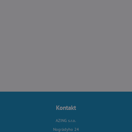
Kontakt
AZING s.r.o.
Nográdyho 24