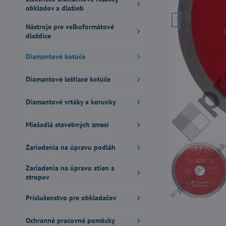
obkladov a dlažieb
Nástroje pre veľkoformátové
dlaždice
Diamantové kotúče
Diamantové leštiace kotúče
Diamantové vrtáky a korunky
Miešadlá stavebných zmesí
Zariadenia na úpravu podláh
Zariadenia na úpravu stien a
stropov
Príslušenstvo pre obkladačov
Ochranné pracovné pomôcky