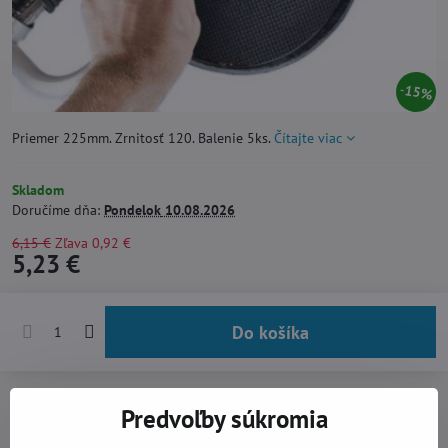
15%
Priemer 225mm. Zrnitosť 120. Balenie 5ks.
Čítajte viac
Skladom
Doručíme dňa:
Pondelok
10.08.2026
6,15 €
Zľava
0,92 €
5,23 €
Do košíka
Pridať k Obľúbeným
Doručenia
Predvoľby súkromia
Výrobca:
Pansam