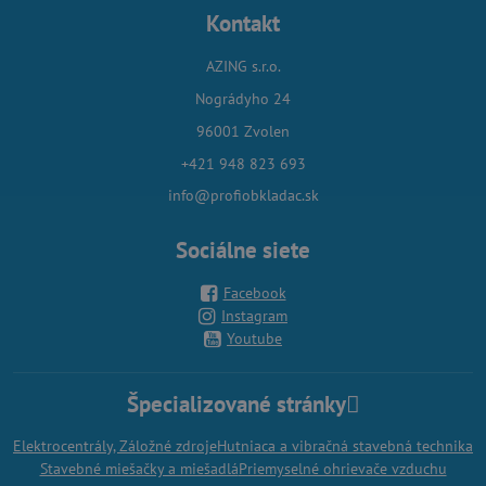
Kontakt
AZING s.r.o.
Nográdyho 24
96001 Zvolen
+421 948 823 693
info@profiobkladac.sk
Sociálne siete
Facebook
Instagram
Youtube
Špecializované stránky
Elektrocentrály, Záložné zdroje
Hutniaca a vibračná stavebná technika
Stavebné miešačky a miešadlá
Priemyselné ohrievače vzduchu