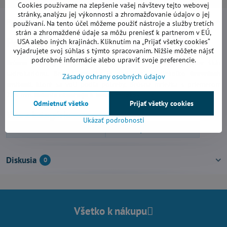
Cookies používame na zlepšenie vašej návštevy tejto webovej
stránky, analýzu jej výkonnosti a zhromažďovanie údajov o jej
Popis
používaní. Na tento účel môžeme použiť nástroje a služby tretích
strán a zhromaždené údaje sa môžu preniesť k partnerom v EÚ,
Popis brúsnej mriežky na sadrokartón
USA alebo iných krajinách. Kliknutím na „Prijať všetky cookies“
vyjadrujete svoj súhlas s týmto spracovaním. Nižšie môžete nájsť
podrobné informácie alebo upraviť svoje preferencie.
Brúsne mriežky
sú vhodné na brúsenie tmelených vrstiev škár
sadrokartónu. Brusná mriežka je dodávaná v niekoľko
úrovniach
Zásady ochrany osobných údajov
zrnitosti
, ktoré sa volí podľa potreby. Brúsna mriežka s priemerom
225 mm.
Balenie obsahuje 5 kusov mriežok
so zrnitosťou 120.
Odmietnuť všetko
Prijať všetky cookies
Viac z kategórie
Ukázať podrobnosti
Elektrické ručné náradie
Brúsky na sadrokartón
Diskusia
0
Všetko k nákupu