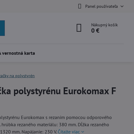
Panel používateľa
Nákupný košík
0 €
 vernostná karta
začky na polystyrén
čka polystyrénu Eurokomax F
olystyrénu Eurokomax s rezaním pomocou odporového
. hrúbka rezaného materiálu: 380 mm. Dĺžka rezaného
 1320 mm. Napájanie: 230 V.
Čítajte viac