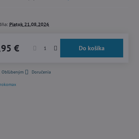
dňa:
Piatok
21.08.2026
,95 €
Do košíka
 k Obľúbeným
Doručenia
rokomax