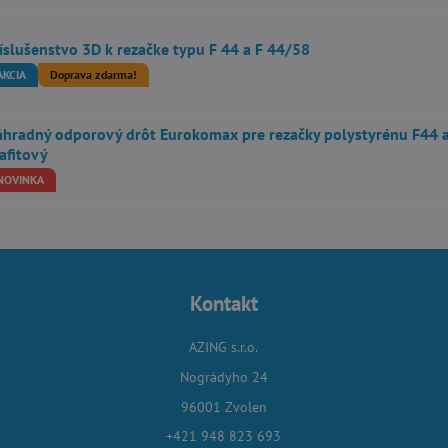
íslušenstvo 3D k rezačke typu F 44 a F 44/58
AKCIA
Doprava zdarma!
hradný odporový drôt Eurokomax pre rezačky polystyrénu F44 a
afitový
NOVINKA
Kontakt
AZING s.r.o.
Nográdyho 24
96001 Zvolen
+421 948 823 693