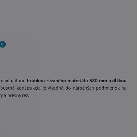
0
s maximálnou
hrúbkou rezaného materiálu 380 mm a dĺžkou
obustná konštrukcia je vhodná do náročných podmienok na
tý a presný rez.