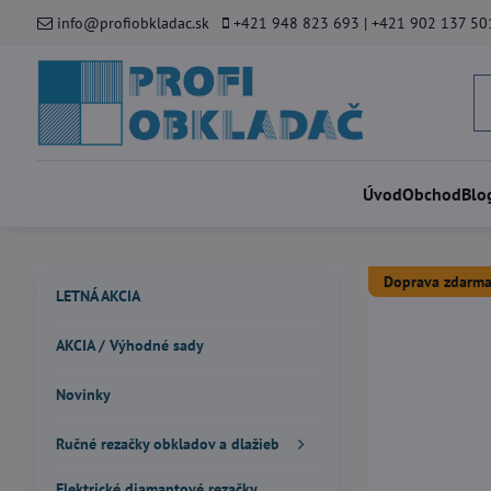
info@profiobkladac.sk
+421 948 823 693 | +421 902 137 50
Úvod
Obchod
Blo
Doprava zdarma
LETNÁ AKCIA
AKCIA / Výhodné sady
Novinky
Ručné rezačky obkladov a dlažieb
Elektrické diamantové rezačky