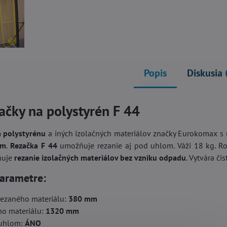
Popis
Diskusia
ačky na polystyrén F 44
a polystyrénu
a iných izolačných materiálov značky Eurokomax 
mm
.
Rezačka F 44
umožňuje rezanie aj pod uhlom. Váži 18 kg. R
ňuje
rezanie izolačných materiálov bez vzniku odpadu
. Vytvára čis
arametre:
rezaného materiálu:
380 mm
ho materiálu:
1320 mm
 uhlom:
ÁNO