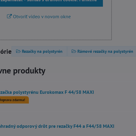
Otvoriť video v novom okne
górie
Rezačky na polystyrén
Rámové rezačky na polystyrén
vne produkty
začka polystyrénu Eurokomax F 44/58 MAXI
Doprava zdarma!
hradný odporový drôt pre rezačky F44 a F44/58 MAXI