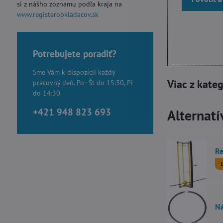
si z nášho zoznamu podľa kraja na
www.registerobkladacov.sk
Potrebujete poradiť?
Sme Vám k dispozícii každý
Viac z kate
pracovný deň. Po–Št do 15:30, Pi
do 14:30.
+421 948 823 693
Alternatí
Re
Ná