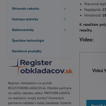
Pracovná tep
Ohrievače vzduchu
Napájanie:
23
Hmotnosť:
18
Hutniaca technika
K rezačkám pol
Elektrocentrály
rezačky.
Video:
Špeciálne technológie
Darčekové poukážky
Videá 
Register obkladačov na portáli
REGISTEROBKLADACOV.sk. Hľadáte partnera
na väčšiu zákazku alebo PROFIOBKLADAČA
na realizáciu svojej stavby? Overených
partnerov nájdete v našej databáze. Vyberte
Povoliť 