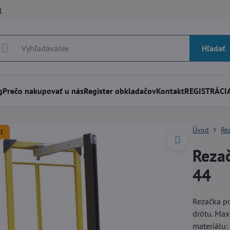
1
Hľadať
g
Prečo nakupovať u nás
Register obkladačov
Kontakt
REGISTRÁCIA
Úvod
Re
!
Reza
44
Rezačka p
drôtu. Max
materiálu: