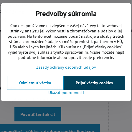
lota:
250 - 350 °C
Predvoľby súkromia
0 V / 50 Hz
 kg
Cookies používame na zlepšenie vašej návštevy tejto webovej
ystyrénu odporúčame používať len drôty od ich výrobcu. Použi
stránky, analýzu jej výkonnosti a zhromažďovanie údajov o jej
používaní. Na tento účel môžeme použiť nástroje a služby tretích
strán a zhromaždené údaje sa môžu preniesť k partnerom v EÚ,
USA alebo iných krajinách. Kliknutím na „Prijať všetky cookies“
vyjadrujete svoj súhlas s týmto spracovaním. Nižšie môžete nájsť
podrobné informácie alebo upraviť svoje preferencie.
Zásady ochrany osobných údajov
Odmietnuť všetko
Prijať všetky cookies
Youtube sú blokované Voľbami súkromia
Ukázať podrobnosti
Prajete si načítať Youtube video?
Povoliť tentokrát
a zapamätať - súhlas s druhom cookie: Funkčné