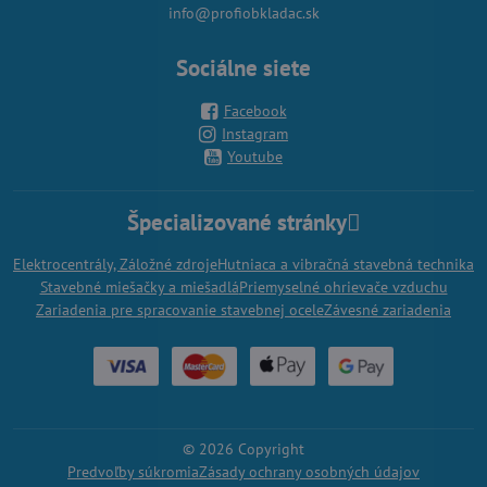
info@profiobkladac.sk
Sociálne siete
Facebook
Instagram
Youtube
Špecializované stránky
Elektrocentrály, Záložné zdroje
Hutniaca a vibračná stavebná technika
Stavebné miešačky a miešadlá
Priemyselné ohrievače vzduchu
Zariadenia pre spracovanie stavebnej ocele
Závesné zariadenia
©
2026
Copyright
Predvoľby súkromia
Zásady ochrany osobných údajov