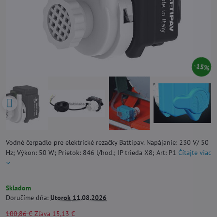
15%
Vodné čerpadlo pre elektrické rezačky Battipav. Napájanie: 230 V/ 50
Hz; Výkon: 50 W; Prietok: 846 l/hod.; IP trieda X8; Art: P1
Čítajte viac
Skladom
Doručíme dňa:
Utorok
11.08.2026
100,86 €
Zľava
15,13 €