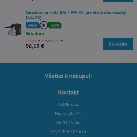
Čerpadlo na vodu BATTIPAV P3, pre elektrické rezačky
(Art: P3)
AKCIA
-15%
Skladom
113,16 €
Zľava 16,97 €
Do košíka
96,19 €
Všetko k nákupu
Kontakt
AZING s.r.o.
Nográdyho 24
96001 Zvolen
+421 948 823 693