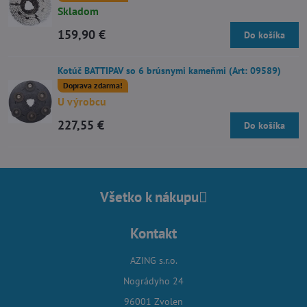
Skladom
159,90 €
Do košíka
Kotúč BATTIPAV so 6 brúsnymi kameňmi (Art: 09589)
Doprava zdarma!
U výrobcu
227,55 €
Do košíka
Všetko k nákupu
Kontakt
AZING s.r.o.
Nográdyho 24
96001 Zvolen