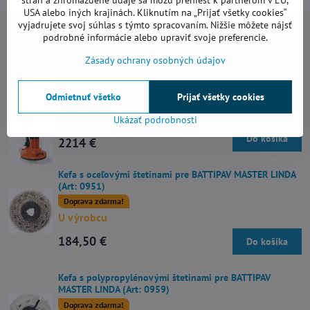
USA alebo iných krajinách. Kliknutím na „Prijať všetky cookies“
vyjadrujete svoj súhlas s týmto spracovaním. Nižšie môžete nájsť
Alternatívne produkty
podrobné informácie alebo upraviť svoje preferencie.
Zásady ochrany osobných údajov
Čistiaci stroj BATTIPAV MASTER LINDA s nádržou (Art:
0960S)
Odmietnuť všetko
Prijať všetky cookies
AKCIA
Doprava zdarma!
-20%
U výrobcu
Ukázať podrobnosti
2767,50 €
Zľava 553,50 €
Do košíka
2214 €
Kefa s oceľovými štetinami pre BATTIPAV MASTER LINDA
(Art: 0951)
Doprava zdarma!
U výrobcu
184,50 €
Do košíka
Kefa s polypropylénovými štetinami pre BATTIPAV
MASTER LINDA (Art: 0959)
Doprava zdarma!