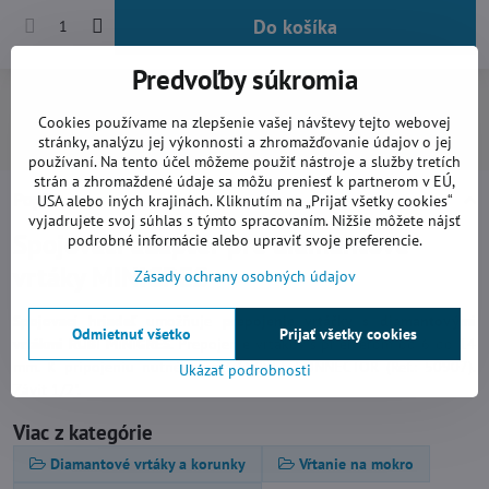
Do košíka
Predvoľby súkromia
Pridať k Obľúbeným
Doručenia
Cookies používame na zlepšenie vašej návštevy tejto webovej
Výrobca:
Rubi
stránky, analýzu jej výkonnosti a zhromažďovanie údajov o jej
používaní. Na tento účel môžeme použiť nástroje a služby tretích
strán a zhromaždené údaje sa môžu preniesť k partnerom v EÚ,
Popis
USA alebo iných krajinách. Kliknutím na „Prijať všetky cookies“
vyjadrujete svoj súhlas s týmto spracovaním. Nižšie môžete nájsť
Spojovací adaptér pre diamantové
podrobné informácie alebo upraviť svoje preferencie.
vrtáky MINIGRES
Zásady ochrany osobných údajov
Spojovací hriadeľ
umožňuje
prepojenie vrtáčky s diamantovými
Odmietnuť všetko
Prijať všetky cookies
vrtákmi RUBI MINIGRES
. Prepojenie vrtákov s priemerom od 6 do 14
mm. K pripojeniu nutné použiť SWIVEL CONNECTOR (Ref.: 50907).
Ukázať podrobnosti
Závit 1/2".
Viac z kategórie
Diamantové vrtáky a korunky
Vŕtanie na mokro