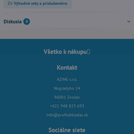
Výhodné sety a príslušenstvo
Diskusia
0
Všetko k nákupu
Kontakt
AZING s.r.o.
Nográdyho 24
96001 Zvolen
+421 948 823 693
info@profiobkladac.sk
Sociálne siete