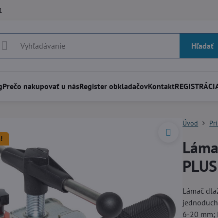
1
Hľadať
g
Prečo nakupovať u nás
Register obkladačov
Kontakt
REGISTRÁCIA
Úvod
Pr
!
Láma
PLUS
Lámač dlaž
jednoduché
6-20 mm; M