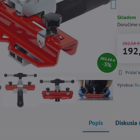
Skladom
Doručíme 
202,58 €
192
202,58 €
5%
Pridať
Výrobca:
Ru
Popis
Diskusia