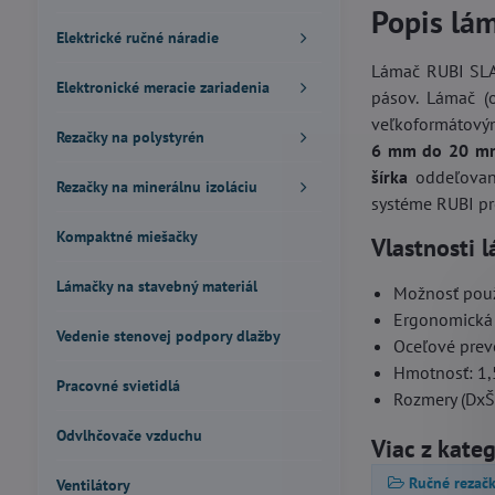
Popis lám
Elektrické ručné náradie
Lámač RUBI SL
Elektronické meracie zariadenia
pásov. Lámač (
veľkoformátovým
Rezačky na polystyrén
6 mm do 20 m
šírka
oddeľovaný
Rezačky na minerálnu izoláciu
systéme RUBI pr
Kompaktné miešačky
Vlastnosti 
Lámačky na stavebný materiál
Možnosť použ
Ergonomická 
Vedenie stenovej podpory dlažby
Oceľové prev
Hmotnosť: 1,
Pracovné svietidlá
Rozmery (DxŠ
Odvlhčovače vzduchu
Viac z kate
Ručné rezačk
Ventilátory