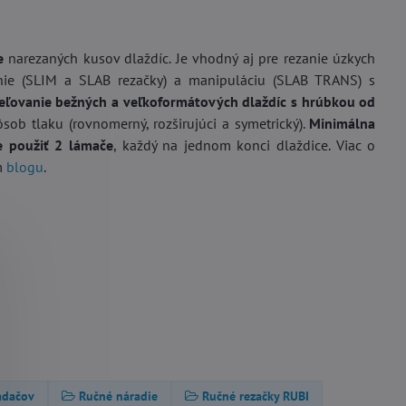
e
narezaných kusov dlaždíc. Je vhodný aj pre rezanie úzkych
anie (SLIM a SLAB rezačky) a manipuláciu (SLAB TRANS) s
eľovanie bežných a veľkoformátových dlaždíc s hrúbkou od
sob tlaku (rovnomerný, rozširujúci a symetrický).
Minimálna
e použiť 2 lámače
, každý na jednom konci dlaždice. Viac o
m
blogu
.
adačov
Ručné náradie
Ručné rezačky RUBI