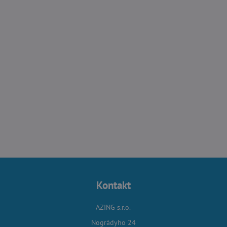
Kontakt
AZING s.r.o.
Nográdyho 24