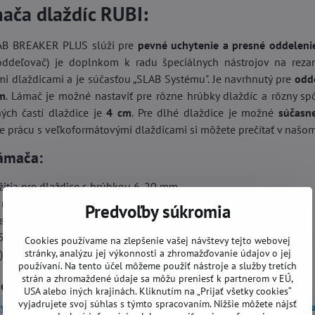
ača dlaždíc RUBI:
AB BREAKER PLUS slúži pre
pevné uchytenie a presné oddeleni
oddeľovač) je doplnkom k radu špeciálnych nástrojov na rez
i dlaždicami a je súčasťou „SLAB Systému". Je navrhnutý pre
odd
m
. Lámač je možné nastaviť pre rôzne hrúbky dlaždíc a rôzny spô
ch častí dlaždice je
4 cm
. Pre dlhé dlaždice je možné
súčasn
e prácu s veľkoformátovými dlaždicami si môžete prečítať v našo
lámača:
itia pre dlaždice s hrúbkou 6-20 mm
rúčka SOFT GRIP pre pohodlnejšiu prácu
Predvoľby súkromia
edenie
5 kg
Cookies používame na zlepšenie vašej návštevy tejto webovej
stránky, analýzu jej výkonnosti a zhromažďovanie údajov o jej
): 230 x 180 mm
používaní. Na tento účel môžeme použiť nástroje a služby tretích
strán a zhromaždené údaje sa môžu preniesť k partnerom v EÚ,
górie
USA alebo iných krajinách. Kliknutím na „Prijať všetky cookies“
vyjadrujete svoj súhlas s týmto spracovaním. Nižšie môžete nájsť
y obkladov a dlažieb
Príslušenstvo
Príslušenstvo pre obkl