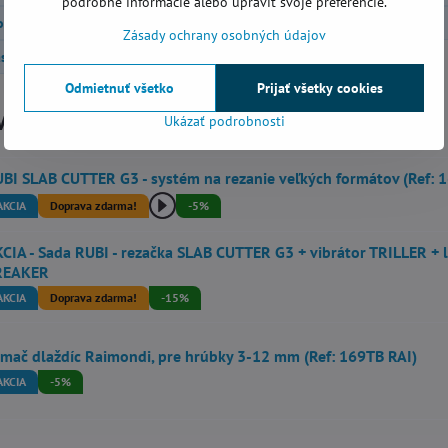
podrobné informácie alebo upraviť svoje preferencie.
o a náhradné diely RUBI
Nástroje pre veľkoformátové dlaždice
Zásady ochrany osobných údajov
ástroje a príslušenstvo
Odmietnuť všetko
Prijať všetky cookies
vne produkty
Ukázať podrobnosti
BI SLAB CUTTER G3 - systém na rezanie veľkých formátov (Ref: 
AKCIA
Doprava zdarma!
-5%
CIA - Sada RUBI - rezačka SLAB CUTTER G3 + vibrátor TRILLER + 
REAKER
AKCIA
Doprava zdarma!
-15%
mač dlaždíc Raimondi, pre hrúbky 3-12 mm (Ref: 169TB RAI)
AKCIA
-5%