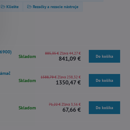
Kliešte
Rezačky a rezacie nástroje
16900)
885,35 €
Zľava 44,27 €
Skladom
Do košíka
841,09 €
lámač
1588,79 €
Zľava 238,32 €
Skladom
Do košíka
1350,47 €
71,22 €
Zľava 3,56 €
Skladom
Do košíka
67,66 €