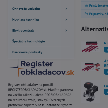
Príslušenstv
Ohrievače vzduchu
Prípravky, n
Hutniaca technika
Alternatí
Elektrocentrály
Špeciálne technológie
RU
Darčekové poukážky
AK
B
Register obkladačov na portáli
Lá
REGISTEROBKLADACOV.sk. Hľadáte partnera
na väčšiu zákazku alebo PROFIOBKLADAČA
na realizáciu svojej stavby? Overených
partnerov nájdete v našej databáze. Vyberte