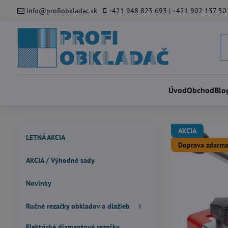
info@profiobkladac.sk
+421 948 823 693 | +421 902 137 50
Úvod
Obchod
Blo
AKCIA
LETNÁ AKCIA
Doprava zdarma
AKCIA / Výhodné sady
Novinky
Ručné rezačky obkladov a dlažieb
Elektrické diamantové rezačky