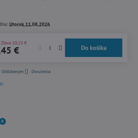
dňa:
Utorok
11.08.2026
Zľava
10,13 €
Do košíka
,45 €
 k Obľúbeným
Doručenia
bi
0