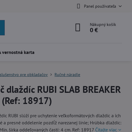
Panel používateľa
Nákupný košík
0 €
 vernostná karta
íslušenstvo pre obkladačov
Ručné náradie
č dlaždíc RUBI SLAB BREAKER
 (Ref: 18917)
díc RUBI slúži pre uchytenie veľkoformátových dlaždíc a ich
 a presné oddelenie pozdĺž narezanej línie; Hrúbka dlaždíc:
in. šírka oddeľovaných častí: 4 cm. Ref: 18917
Čítajte viac