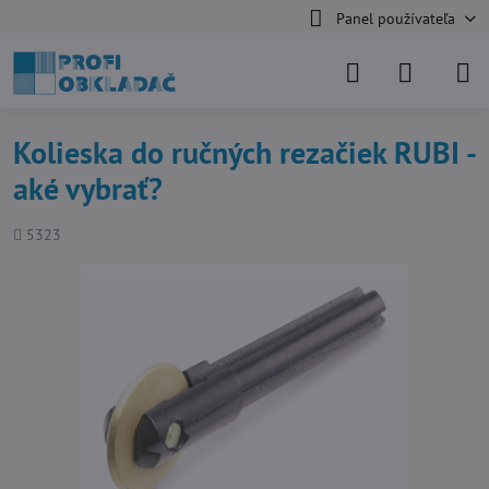
Panel používateľa
Kolieska do ručných rezačiek RUBI -
aké vybrať?
Počet
5323
zobrazení