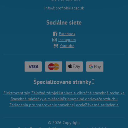
info@profiobkladac.sk
Sociálne siete
Facebook
Instagram
Youtube
Špecializované stránky
Elektrocentrály, Záložné zdroje
Hutniaca a vibračná stavebná technika
Stavebné miešačky a miešadlá
Priemyselné ohrievače vzduchu
Zariadenia pre spracovanie stavebnej ocele
Závesné zariadenia
©
2026
Copyright